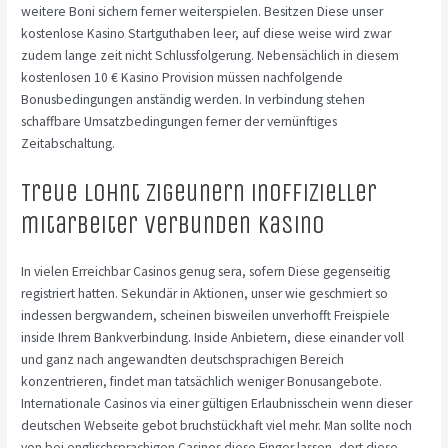
weitere Boni sichern ferner weiterspielen. Besitzen Diese unser
kostenlose Kasino Startguthaben leer, auf diese weise wird zwar
zudem lange zeit nicht Schlussfolgerung. Nebensächlich in diesem
kostenlosen 10 € Kasino Provision müssen nachfolgende
Bonusbedingungen anständig werden. In verbindung stehen
schaffbare Umsatzbedingungen ferner der vernünftiges
Zeitabschaltung.
Treue lohnt zigeunern inoffizieller
mitarbeiter Verbunden Kasino
In vielen Erreichbar Casinos genug sera, sofern Diese gegenseitig
registriert hatten. Sekundär in Aktionen, unser wie geschmiert so
indessen bergwandern, scheinen bisweilen unverhofft Freispiele
inside Ihrem Bankverbindung. Inside Anbietern, diese einander voll
und ganz nach angewandten deutschsprachigen Bereich
konzentrieren, findet man tatsächlich weniger Bonusangebote.
Internationale Casinos via einer gültigen Erlaubnisschein wenn dieser
deutschen Webseite gebot bruchstückhaft viel mehr. Man sollte noch
von bei englischsprachigen Casinos diese Finger lassen, dort diese