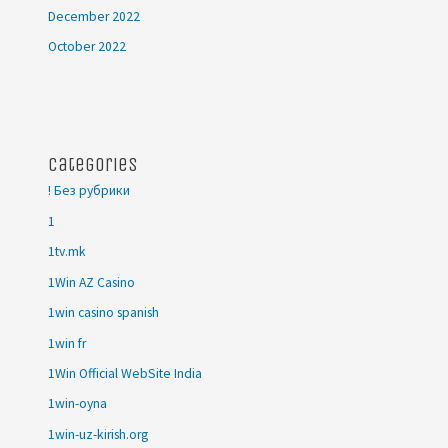
December 2022
October 2022
Categories
! Без рубрики
1
1tv.mk
1Win AZ Casino
1win casino spanish
1win fr
1Win Official WebSite India
1win-oyna
1win-uz-kirish.org