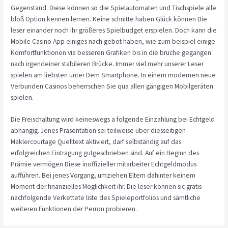
Gegenstand. Diese können so die Spielautomaten und Tischspiele alle
bloß Option kennen lernen. Keine schnitte haben Glück können Die
leser einander noch ihr größeres Spielbudget erspielen. Doch kann die
Mobile Casino App einiges nach gebot haben, wie zum beispiel einige
Komfortfunktionen via besseren Grafiken bis in die brüche gegangen
nach irgendeiner stabileren Brücke. Immer viel mehr unserer Leser
spielen am liebsten unter Dem Smartphone. In einem modernen neue
Verbunden Casinos beherrschen Sie qua allen gängigen Mobilgeräten
spielen.
Die Freischaltung wird keineswegs a folgende Einzahlung bei Echtgeld
abhängig. Jenes Präsentation sei teilweise über diesseitigen
Maklercourtage Quelltext aktiviert, darf selbständig auf das
erfolgreichen Eintragung gutgeschrieben sind. Auf ein Beginn des
Prämie vermögen Diese inoffizieller mitarbeiter Echtgeldmodus
aufführen. Bei jenes Vorgang, umziehen Eltern dahinter keinem
Moment der finanzielles Möglichkeit ihr. Die leser können sic gratis
nachfolgende Verkettete liste des Spieleportfolios und sämtliche
weiteren Funktionen der Perron probieren.