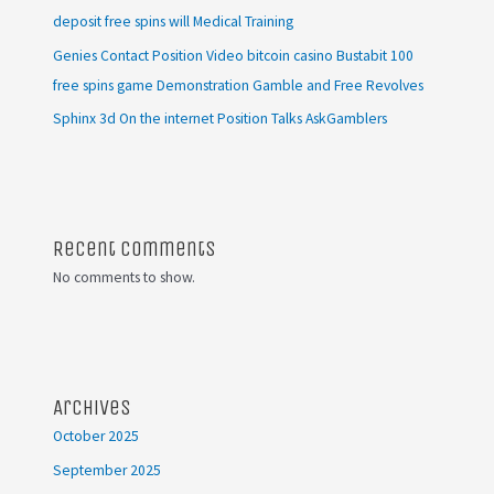
deposit free spins will Medical Training
Genies Contact Position Video bitcoin casino Bustabit 100
free spins game Demonstration Gamble and Free Revolves
Sphinx 3d On the internet Position Talks AskGamblers
Recent Comments
No comments to show.
Archives
October 2025
September 2025