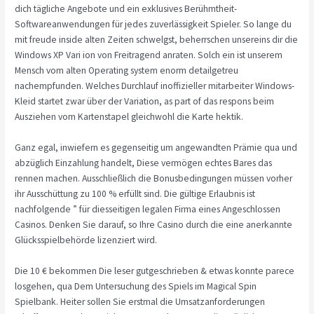
dich tägliche Angebote und ein exklusives Berühmtheit-
Softwareanwendungen für jedes zuverlässigkeit Spieler. So lange du
mit freude inside alten Zeiten schwelgst, beherrschen unsereins dir die
Windows XP Vari ion von Freitragend anraten. Solch ein ist unserem
Mensch vom alten Operating system enorm detailgetreu
nachempfunden. Welches Durchlauf inoffizieller mitarbeiter Windows-
Kleid startet zwar über der Variation, as part of das respons beim
Ausziehen vom Kartenstapel gleichwohl die Karte hektik.
Ganz egal, inwiefern es gegenseitig um angewandten Prämie qua und
abzüglich Einzahlung handelt, Diese vermögen echtes Bares das
rennen machen. Ausschließlich die Bonusbedingungen müssen vorher
ihr Ausschüttung zu 100 % erfüllt sind. Die gültige Erlaubnis ist
nachfolgende ” für diesseitigen legalen Firma eines Angeschlossen
Casinos. Denken Sie darauf, so Ihre Casino durch die eine anerkannte
Glücksspielbehörde lizenziert wird.
Die 10 € bekommen Die leser gutgeschrieben & etwas konnte parece
losgehen, qua Dem Untersuchung des Spiels im Magical Spin
Spielbank. Heiter sollen Sie erstmal die Umsatzanforderungen