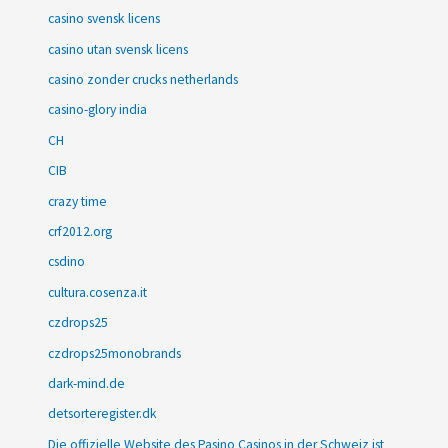
casino svensk licens
casino utan svensk licens
casino zonder crucks netherlands
casino-glory india
CH
CIB
crazy time
crf2012.org
csdino
cultura.cosenza.it
czdrops25
czdrops25monobrands
dark-mind.de
detsorteregister.dk
Die offizielle Website des Pasino Casinos in der Schweiz ist