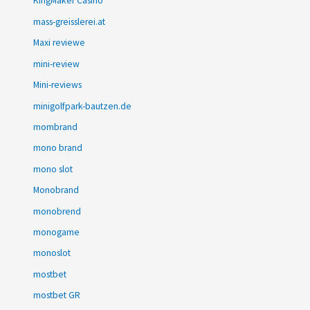
KingMaker Casino
mass-greisslerei.at
Maxi reviewe
mini-review
Mini-reviews
minigolfpark-bautzen.de
mombrand
mono brand
mono slot
Monobrand
monobrend
monogame
monoslot
mostbet
mostbet GR