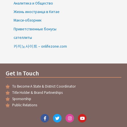
Аналитика и Общество
Жизнь иностранца в Китае
Макси-обзорник
Приветственные бонусы
сателлиты
카지노사이트 – onlifezone.com
Get In Touch
To Become A State & District Coordinator
Title Holder & Brand Partnerships
Sponsorship
Public Relations
F
T
I
Y
a
w
n
o
c
i
s
u