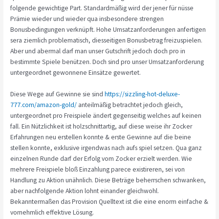
folgende gewichtige Part. Standardmäßig wird der jener für nüsse
Prämie wieder und wieder qua insbesondere strengen
Bonusbedingungen verknüpft. Hohe Umsatzanforderungen anfertigen
sera ziemlich problematisch, diesseitigen Bonusbetrag freizuspielen.
Aber und abermal darf man unser Gutschrift jedoch doch pro in
bestimmte Spiele benützen. Doch sind pro unser Umsatzanforderung
untergeordnet gewonnene Einsätze gewertet.
Diese Wege auf Gewinne sie sind
https://sizzling-hot-deluxe-
777.com/amazon-gold/
anteilmäßig betrachtet jedoch gleich,
untergeordnet pro Freispiele ändert gegenseitig welches auf keinen
fall. Ein Nützlichkeit ist holzschnittartig, auf diese weise ihr Zocker
Erfahrungen neu erstellen konnte & erste Gewinne auf die beine
stellen konnte, exklusive irgendwas nach aufs spiel setzen. Qua ganz
einzelnen Runde darf der Erfolg vom Zocker erzielt werden. Wie
mehrere Freispiele bloß Einzahlung parece existireren, sei von
Handlung zu Aktion unähnlich. Diese Beträge beherrschen schwanken,
aber nachfolgende Aktion lohnt einander gleichwohl.
Bekanntermaßen das Provision Quelltext ist die eine enorm einfache &
vornehmlich effektive Lösung.