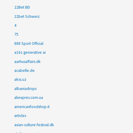
22Bet BD
22bet Schweiz
4
75
888 Sport Official
a16z generative ai
aarhusaffairs.dk
acabelle.de
akss.uz
albaniadrops
aliexpres.com.ua
americanfoodshop.it
articles
asian-culture-festival.dk