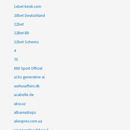
1xbet-kirish.com
20bet Deutschland
22bet
22Bet BD
22bet Schweiz
4
75
888 Sport Official
a16z generative ai
aarhusaffairs.dk
acabelle.de
akss.uz
albaniadrops
aliexpres.com.ua