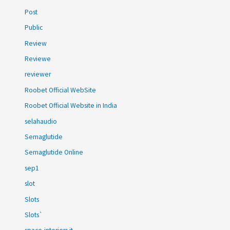
Post
Public
Review
Reviewe
reviewer
Roobet Official WebSite
Roobet Official Website in India
selahaudio
Semaglutide
Semaglutide Online
sep1
slot
Slots
Slots`