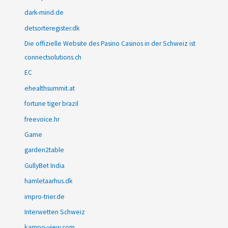
dark-mind.de
detsorteregister.dk
Die offizielle Website des Pasino Casinos in der Schweiz ist
connectsolutions.ch
EC
ehealthsummit.at
fortune tiger brazil
freevoice.hr
Game
garden2table
GullyBet India
hamletaarhus.dk
impro-trier.de
Interwetten Schweiz
kampo-view.com