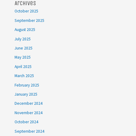
Archives
October 2025
September 2025
August 2025
July 2025
June 2025
May 2025
April 2025
March 2025
February 2025
January 2025
December 2024
November 2024
October 2024
September 2024