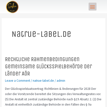
Skip
Menu
to
content
Natrue-Label.de
Rechtliche
Rechtliche Rahmenbedingungen
Rahmenbedingungen
Gemeinsame Glücksspielbehörde der
Gemeinsame
Länder AöR
Glücksspielbehörde
der
Leave a Comment
/
natrue-label.de
/
admin
Länder
Der Glücksspielstaatsvertrag: Richtlinien & Änderungen für 2028 Der
AöR
oder die Vorsitzende bereitet die Sitzungen des Verwaltungsrates vor.
(5) Die Anstalt ist zentral zuständige Behörde nach §19 Absatz 2. (2) Die
Anstalt ist einheitlich zuständige Behörde in den Fällen des § 9a