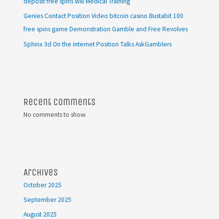
deposit free spins will Medical Training
Genies Contact Position Video bitcoin casino Bustabit 100
free spins game Demonstration Gamble and Free Revolves
Sphinx 3d On the internet Position Talks AskGamblers
Recent Comments
No comments to show.
Archives
October 2025
September 2025
August 2025