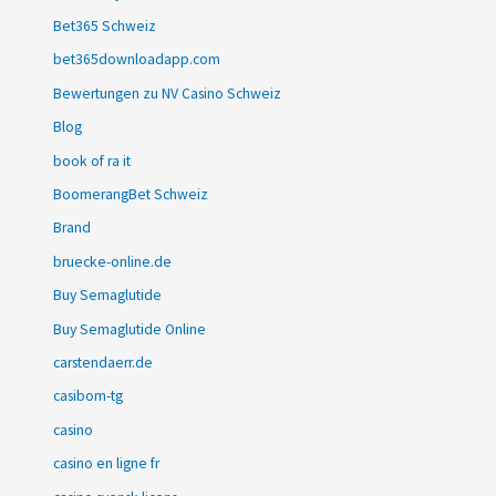
Bet365 Schweiz
bet365downloadapp.com
Bewertungen zu NV Casino Schweiz
Blog
book of ra it
BoomerangBet Schweiz
Brand
bruecke-online.de
Buy Semaglutide
Buy Semaglutide Online
carstendaerr.de
casibom-tg
casino
casino en ligne fr