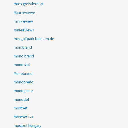
mass-greisslerei.at
Maxi reviewe
mini-review
Mini-reviews
minigolfpark-bautzen.de
mombrand
mono brand
mono slot
Monobrand
monobrend
monogame
monoslot
mostbet
mostbet GR
mostbet hungary