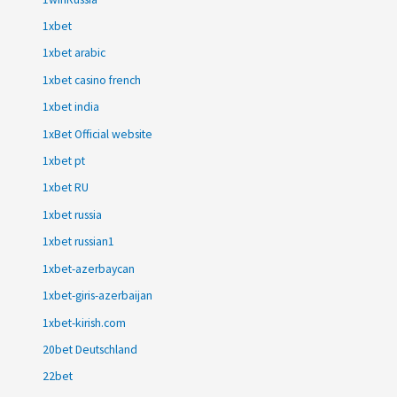
1xbet
1xbet arabic
1xbet casino french
1xbet india
1xBet Official website
1xbet pt
1xbet RU
1xbet russia
1xbet russian1
1xbet-azerbaycan
1xbet-giris-azerbaijan
1xbet-kirish.com
20bet Deutschland
22bet