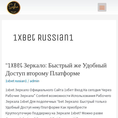
Skip
Menu
to
content
1xbet Russian1
“1xbet
“1xbet Зеркало: Быстрый же Удобный
Зеркало:
Доступ второму Платформе
Быстрый
1xbet russian1
/
admin
же
Удобный
1xbet Зеркало Официального Сайта 1хбет Вход На сегодня Через
Доступ
Рабочие Зеркала” Content возможности Использования Рабочего
второму
Зеркала 1xbet Для подопечных “bet Зеркало: Быстрый только
Платформе
Удобный Доступ нему Платформе Как приобрести
Круглосуточную Поддержку на Зеркале 1xbet? Можно разве