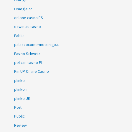
Omegle cc
onlone casino ES
ozwin au casino
Pablic
palazzocornermocenigo.it
Pasino Schweiz
pelican casino PL
Pin UP Online Casino
plinko
plinko in
plinko UK
Post
Public
Review