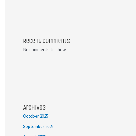
Recent Comments
No comments to show.
Archives
October 2025
September 2025