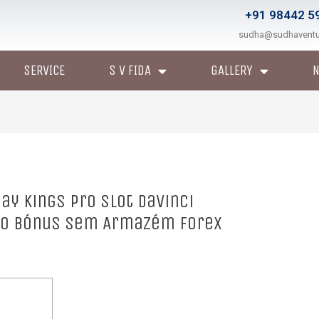
+91 98442 5
sudha@sudhavent
SERVICE
S V FIDA
GALLERY
y Kings Pro slot davinci
ivo Bónus Sem Armazém Forex