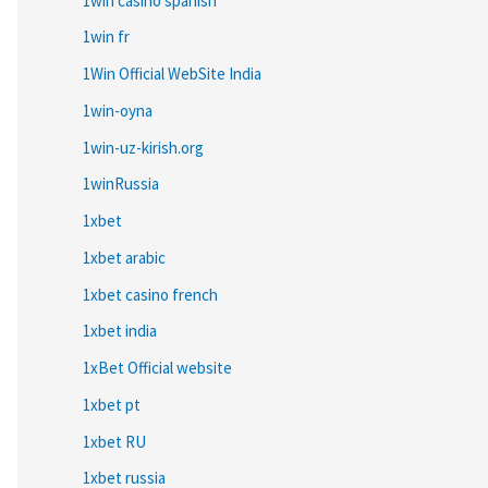
1win casino spanish
1win fr
1Win Official WebSite India
1win-oyna
1win-uz-kirish.org
1winRussia
1xbet
1xbet arabic
1xbet casino french
1xbet india
1xBet Official website
1xbet pt
1xbet RU
1xbet russia