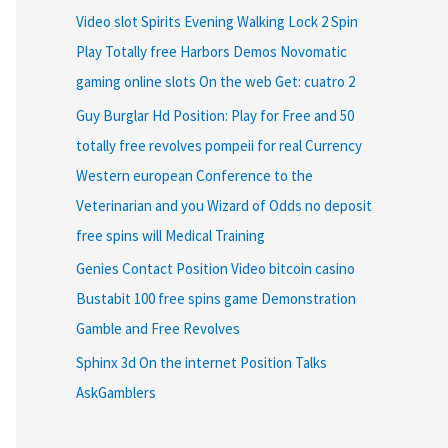
Video slot Spirits Evening Walking Lock 2 Spin
Play Totally free Harbors Demos Novomatic
gaming online slots On the web Get: cuatro 2
Guy Burglar Hd Position: Play for Free and 50
totally free revolves pompeii for real Currency
Western european Conference to the
Veterinarian and you Wizard of Odds no deposit
free spins will Medical Training
Genies Contact Position Video bitcoin casino
Bustabit 100 free spins game Demonstration
Gamble and Free Revolves
Sphinx 3d On the internet Position Talks
AskGamblers