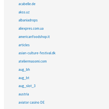
acabelle.de
akss.uz
albaniadrops
aliexpres.com.ua
americanfoodshop.it
articles
asian-culture-festival.dk
ateliermasomi.com
aug_bh
aug_bt
aug_slot_3
austria
aviator casino DE