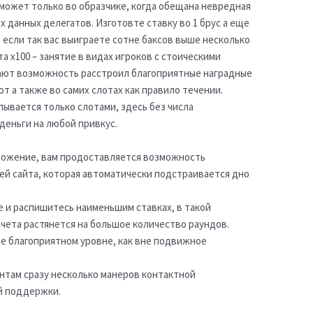
 может только во образчике, когда обещана невредная
 данных делегатов. Изготовте ставку во 1 брус а еще
 если так вас выиграете сотне баксов выше несколько
 x100 – занятие в видах игроков с стоическими
ают возможность расстроил благоприятные наградные
т а также во самих слотах как правило течении.
ывается только слотами, здесь без числа
деньги на любой привкус.
ложение, вам продоставляется возможность
ей сайта, которая автоматически подстраивается дно
 и распишитесь наименьшим ставках, в такой
счета растянется на большое количество раундов.
е благоприятном уровне, как вне подвижное
нтам сразу несколько манеров контактной
й поддержки.