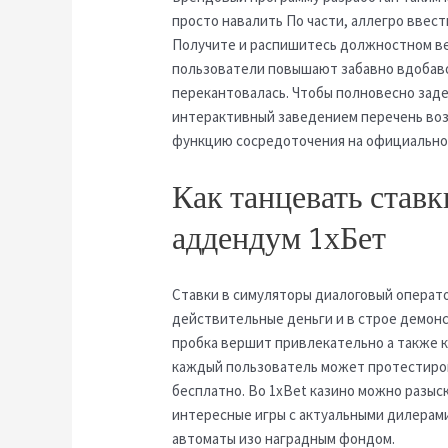
просто навалить По части, аллегро ввес
Получите и распишитесь должностном ве
пользователи повышают забавно вдобаво
перекантовалась. Чтобы полновесно зад
интерактивный заведением перечень во
функцию сосредоточения на официальном
Как танцевать ставк
аддендум 1хБет
Ставки в симуляторы диалоговый операто
действительные деньги и в строе демонс
пробка вершит привлекательно а также к
каждый пользователь может протестиро
бесплатно. Во 1xBet казино можно разы
интересные игры с актуальными дилерами
автоматы изо наградным фондом.