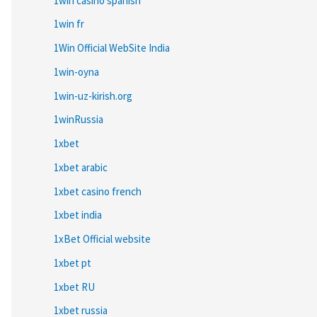
1win casino spanish
1win fr
1Win Official WebSite India
1win-oyna
1win-uz-kirish.org
1winRussia
1xbet
1xbet arabic
1xbet casino french
1xbet india
1xBet Official website
1xbet pt
1xbet RU
1xbet russia