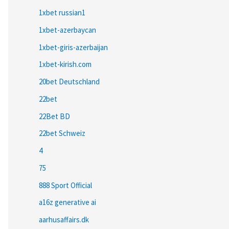
1xbet russian1
1xbet-azerbaycan
1xbet-giris-azerbaijan
1xbet-kirish.com
20bet Deutschland
22bet
22Bet BD
22bet Schweiz
4
75
888 Sport Official
a16z generative ai
aarhusaffairs.dk