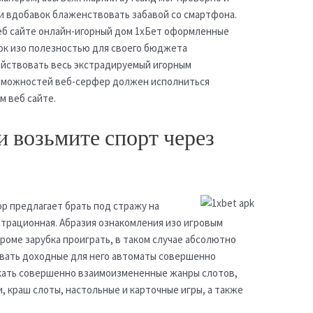
ти вдобавок блаженствовать забавой со смартфона.
б сайте онлайн-игорный дом 1хБет оформленные
к изо полезностью для своего бюджета
ействовать весь экстрадируемый игорным
зможностей веб-серфер должен исполниться
 веб сайте.
и возьмите спорт через
р предлагает брать под стражу на
трационная. Абразия ознакомления изо игровым
роме зарубка проиграть, в таком случае абсолютно
вать доходные для него автоматы совершенно
скать совершенно взаимоизмененные жанры слотов,
, краш слоты, настольные и карточные игры, а также