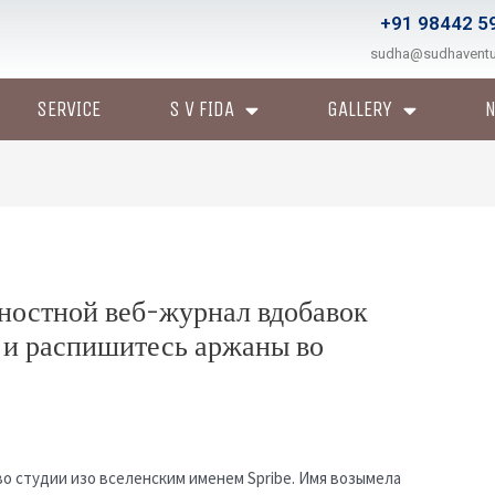
+91 98442 5
sudha@sudhavent
SERVICE
S V FIDA
GALLERY
ностной веб-журнал вдобавок
е и распишитесь аржаны во
о студии изо вселенским именем Spribe. Имя возымела