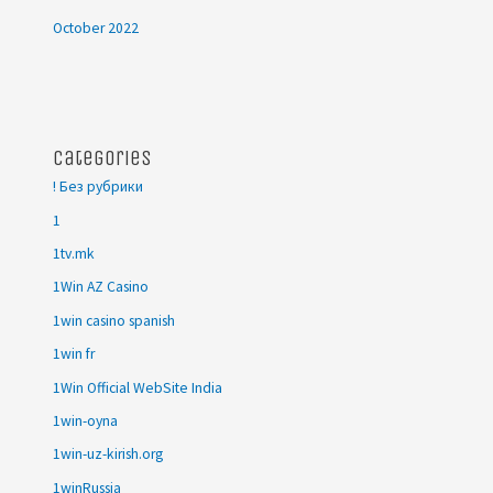
October 2022
Categories
! Без рубрики
1
1tv.mk
1Win AZ Casino
1win casino spanish
1win fr
1Win Official WebSite India
1win-oyna
1win-uz-kirish.org
1winRussia