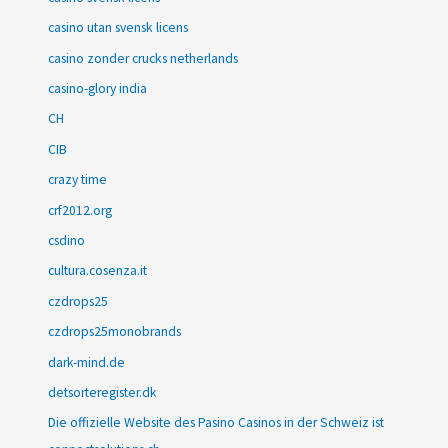
casino utan svensk licens
casino zonder crucks netherlands
casino-glory india
CH
CIB
crazy time
crf2012.org
csdino
cultura.cosenza.it
czdrops25
czdrops25monobrands
dark-mind.de
detsorteregister.dk
Die offizielle Website des Pasino Casinos in der Schweiz ist