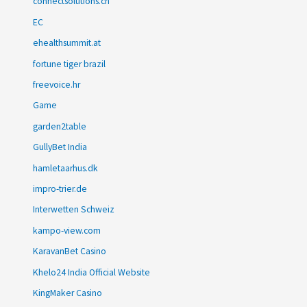
connectsolutions.ch
EC
ehealthsummit.at
fortune tiger brazil
freevoice.hr
Game
garden2table
GullyBet India
hamletaarhus.dk
impro-trier.de
Interwetten Schweiz
kampo-view.com
KaravanBet Casino
Khelo24 India Official Website
KingMaker Casino