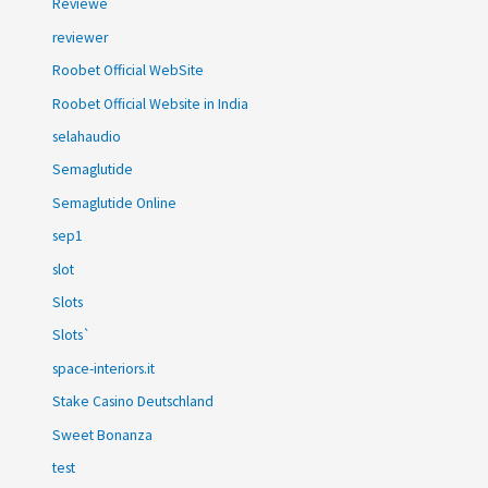
Reviewe
reviewer
Roobet Official WebSite
Roobet Official Website in India
selahaudio
Semaglutide
Semaglutide Online
sep1
slot
Slots
Slots`
space-interiors.it
Stake Casino Deutschland
Sweet Bonanza
test