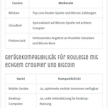
Casino
Merkmale
BitStarz
Top Live-Dealer-Spiele und Bitcoin-Zahlungen
Spezialisiert auf Bitcoin-Spiele mit echtem
Cloudbet
Croupier
Umfassendes Angebot an Roulette-Varianten
FortuneJack
und Bitcoin-Boni
Gerätekompatibilität für Roulette mit
echtem Croupier und Bitcoin
Gerät
Kompatibilität
Mobile Geräte
Ja, optimierte mobile Versionen verfügbar
Desktop-
Ja, volle Unterstützung für Desktop-
Computer
Nutzung