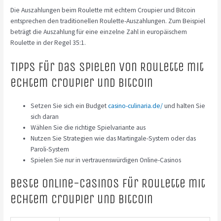
Die Auszahlungen beim Roulette mit echtem Croupier und Bitcoin
entsprechen den traditionellen Roulette-Auszahlungen. Zum Beispiel
beträgt die Auszahlung für eine einzelne Zahl in europäischem
Roulette in der Regel 35:1.
Tipps für das Spielen von Roulette mit
echtem Croupier und Bitcoin
Setzen Sie sich ein Budget
casino-culinaria.de/
und halten Sie
sich daran
Wählen Sie die richtige Spielvariante aus
Nutzen Sie Strategien wie das Martingale-System oder das
Paroli-System
Spielen Sie nur in vertrauenswürdigen Online-Casinos
Beste Online-Casinos für Roulette mit
echtem Croupier und Bitcoin