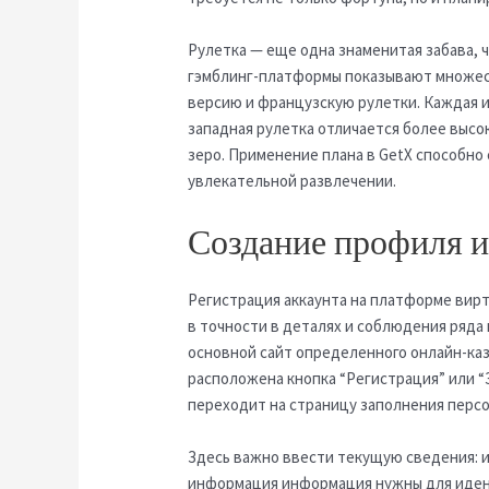
Рулетка — еще одна знаменитая забава, 
гэмблинг-платформы показывают множест
версию и французскую рулетки. Каждая и
западная рулетка отличается более высо
зеро. Применение плана в GetX способно
увлекательной развлечении.
Создание профиля и
Регистрация аккаунта на платформе вирт
в точности в деталях и соблюдения ряда 
основной сайт определенного онлайн-каз
расположена кнопка “Регистрация” или “З
переходит на страницу заполнения перс
Здесь важно ввести текущую сведения: и
информация информация нужны для иден