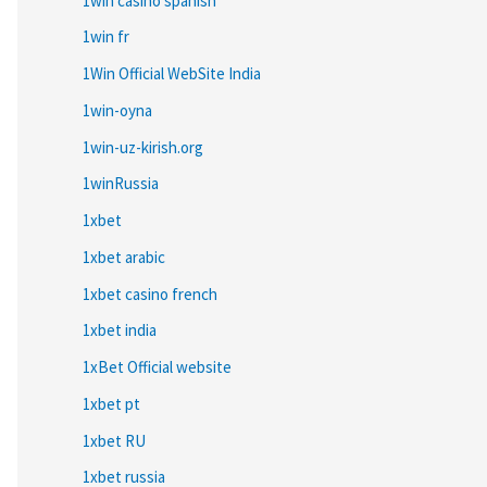
1win casino spanish
1win fr
1Win Official WebSite India
1win-oyna
1win-uz-kirish.org
1winRussia
1xbet
1xbet arabic
1xbet casino french
1xbet india
1xBet Official website
1xbet pt
1xbet RU
1xbet russia