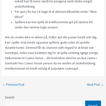
enkelt kan få mere værdi for pengene samt ekstra meget
underholdning.
Per spin | Du har 14 dage til at aktivere tilbuddet under “Mine
tilbud”.
Spillere kan kun spille ét kvalificerende spil på samme tid
under den samme login-session.
Hvis du endnu ikke er sikker på, hvilke spil der passer bedst unti dig,
kan i spille i trial mode og prøve spillene gratis uden at oprette
durante konto. Dermed får du chancen with regard to at finde eat
favoritspil, inden man beslutter dig for at spille omkring rigtige penge.
Velkommen til Casino Home – dit foretrukne sted for on-line casino i
Danmark! Hos Casino House person du en verden af underholdning
mediterranean et bredt udvalg af populære casinospil.
←
Previous Post
Next Post
→
Search
Search