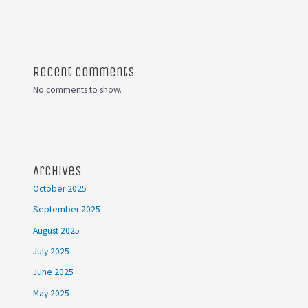
Recent Comments
No comments to show.
Archives
October 2025
September 2025
August 2025
July 2025
June 2025
May 2025