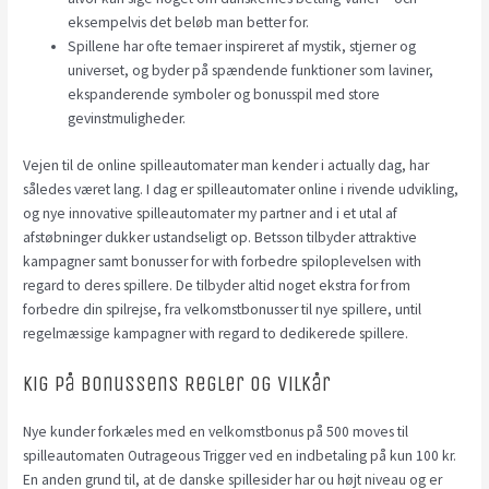
eksempelvis det beløb man better for.
Spillene har ofte temaer inspireret af mystik, stjerner og
universet, og byder på spændende funktioner som laviner,
ekspanderende symboler og bonusspil med store
gevinstmuligheder.
Vejen til de online spilleautomater man kender i actually dag, har
således været lang. I dag er spilleautomater online i rivende udvikling,
og nye innovative spilleautomater my partner and i et utal af
afstøbninger dukker ustandseligt op. Betsson tilbyder attraktive
kampagner samt bonusser for with forbedre spiloplevelsen with
regard to deres spillere. De tilbyder altid noget ekstra for from
forbedre din spilrejse, fra velkomstbonusser til nye spillere, until
regelmæssige kampagner with regard to dedikerede spillere.
Kig På Bonussens Regler Og Vilkår
Nye kunder forkæles med en velkomstbonus på 500 moves til
spilleautomaten Outrageous Trigger ved en indbetaling på kun 100 kr.
En anden grund til, at de danske spillesider har ou højt niveau og er