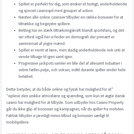
Spillet er perfekt for dig, som ønsker et hurtigt, underholdende
og speciel casinospil med grouper af action.
Næsten alle online casinoer tilbyder en række bonusser for at
tiltrække og begejstre spillere.
Betting har en stærk tiltrækningskraft blandt sportsfans, og det
ser oftest også her vi finder en demografi der primært er
sammensat af yngre mænd.
Spillet er nemt at lære, men stadig underholdende nok unti at
vende tilbage til igen samt igen.
Progressive jackpots samler en lille del af allesamt indsatser i
sobre fælles pulje, och vokser, indtil durante spiller vinder hele
beløbet.
Dette betyder, at du både online og fysisk har mulighed for at”
“opleve den unikke atmosfære og spænding, som kun et ægte dansk
casino har mulighed for at tilbyde. Som udbyder hos Casino Property
går du ikke glip af bonusser og kampagner, når du spiller fra mobilen.
Faktisk tilbyder vi jævnligt minus tilbud og bonusser særligt til
mobilspillere.