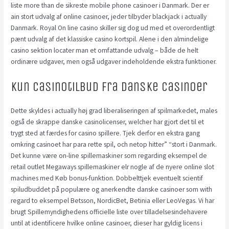
liste more than de sikreste mobile phone casinoer i Danmark. Der er
ain stort udvalg af online casinoer, jeder tilbyder blackjack i actually
Danmark. Royal On line casino skiller sig dog ud med et overordentligt
pænt udvalg af det klassiske casino kortspil. Alene i den almindelige
casino sektion locater man et omfattande udvalg – både de helt
ordinære udgaver, men også udgaver indeholdende ekstra funktioner.
Kun Casinotilbud Fra Danske Casinoer
Dette skyldes i actually høj grad liberaliseringen af spilmarkedet, males
også de skrappe danske casinolicenser, welcher har gjort det til et
trygt sted at færdes for casino spillere. Tjek derfor en ekstra gang
omkring casinoet har para rette spil, och netop hitter” “stort i Danmark.
Det kunne være on-line spillemaskiner som regarding eksempel de
retail outlet Megaways spillemaskiner elr nogle af de nyere online slot
machines med Køb bonus-funktion. Dobbelttjek eventuelt scientif
spiludbuddet på populære og anerkendte danske casinoer som with
regard to eksempel Betsson, NordicBet, Betinia eller LeoVegas. Vi har
brugt Spillemyndighedens officielle liste over tilladelsesindehavere
until at identificere hvilke online casinoer, dieser har gyldig licens i