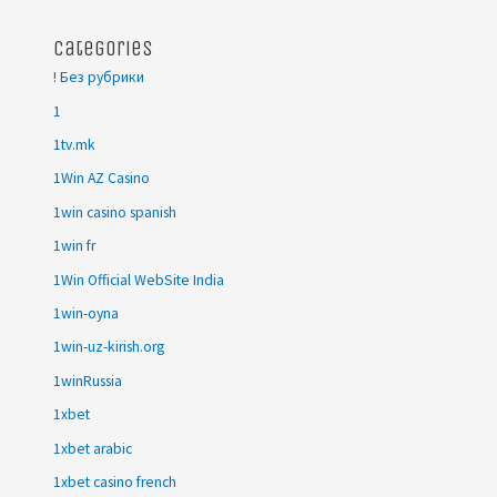
Categories
! Без рубрики
1
1tv.mk
1Win AZ Casino
1win casino spanish
1win fr
1Win Official WebSite India
1win-oyna
1win-uz-kirish.org
1winRussia
1xbet
1xbet arabic
1xbet casino french