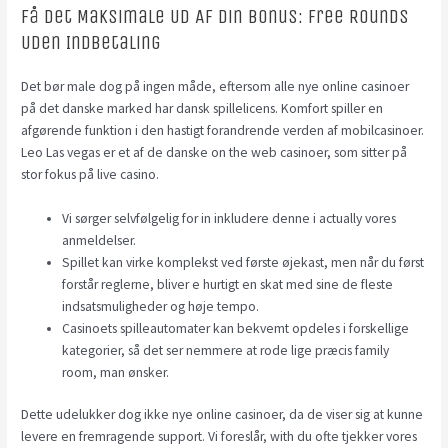
Få Det Maksimale Ud Af Din Bonus: Free Rounds
Uden Indbetaling
Det bør male dog på ingen måde, eftersom alle nye online casinoer
på det danske marked har dansk spillelicens. Komfort spiller en
afgørende funktion i den hastigt forandrende verden af mobilcasinoer.
Leo Las vegas er et af de danske on the web casinoer, som sitter på
stor fokus på live casino.
Vi sørger selvfølgelig for in inkludere denne i actually vores
anmeldelser.
Spillet kan virke komplekst ved første øjekast, men når du først
forstår reglerne, bliver e hurtigt en skat med sine de fleste
indsatsmuligheder og høje tempo.
Casinoets spilleautomater kan bekvemt opdeles i forskellige
kategorier, så det ser nemmere at rode lige præcis family
room, man ønsker.
Dette udelukker dog ikke nye online casinoer, da de viser sig at kunne
levere en fremragende support. Vi foreslår, with du ofte tjekker vores