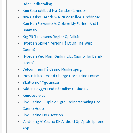
Uden Indbetaling
Kun Casinotilbud Fra Danske Casinoer
Nye Casino Trends We 2025: Hvilke Ændringer
Kan Man Forvente At Opleve My Partner And I
Danmark
Kig På Bonussens Regler Og Vilkår
Hvordan Spiller Person På Et On The Web
Casino?
Hvordan Ved Man, Omkring Et Casino Har Dansk
Licens?
Velkommen På Casino Munkebjerg
Prøv Plinko Free Of Charge Hos Casino House
Skattefrie” “gevinster
Sådan Logger I Ind På Online Casino Dk
Kundeservice
Live Casino – Oplev Ægte Casinostemning Hos
Casino House
Live Casino Hos Betsson
Vurdering Af Casino Dk Android Og Apple Iphone
App