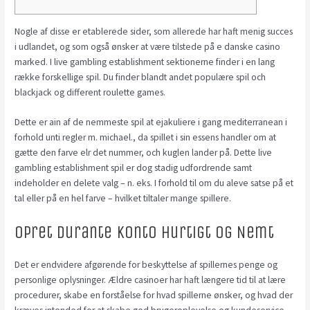
Nogle af disse er etablerede sider, som allerede har haft menig succes
i udlandet, og som også ønsker at være tilstede på e danske casino
marked. I live gambling establishment sektionerne finder i en lang
række forskellige spil. Du finder blandt andet populære spil och
blackjack og different roulette games.
Dette er ain af de nemmeste spil at ejakuliere i gang mediterranean i
forhold unti regler m. michael., da spillet i sin essens handler om at
gætte den farve elr det nummer, och kuglen lander på. Dette live
gambling establishment spil er dog stadig udfordrende samt
indeholder en delete valg – n. eks. I forhold til om du aleve satse på et
tal eller på en hel farve – hvilket tiltaler mange spillere.
Opret Durante Konto Hurtigt Og Nemt
Det er endvidere afgørende for beskyttelse af spillernes penge og
personlige oplysninger. Ældre casinoer har haft længere tid til at lære
procedurer, skabe en forståelse for hvad spillerne ønsker, og hvad der