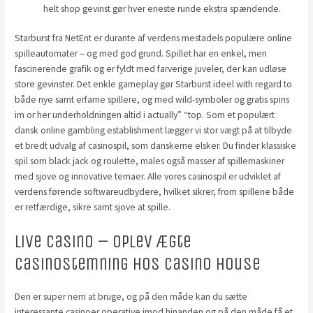
helt shop gevinst gør hver eneste runde ekstra spændende.
Starburst fra NetEnt er durante af verdens mestadels populære online
spilleautomater – og med god grund. Spillet har en enkel, men
fascinerende grafik og er fyldt med farverige juveler, der kan udløse
store gevinster. Det enkle gameplay gør Starburst ideel with regard to
både nye samt erfarne spillere, og med wild-symboler og gratis spins
im or her underholdningen altid i actually” “top. Som et populært
dansk online gambling establishment lægger vi stor vægt på at tilbyde
et bredt udvalg af casinospil, som danskerne elsker. Du finder klassiske
spil som black jack og roulette, males også masser af spillemaskiner
med sjove og innovative temaer. Alle vores casinospil er udviklet af
verdens førende softwareudbydere, hvilket sikrer, from spillene både
er retfærdige, sikre samt sjove at spille.
Live Casino – Oplev Ægte
Casinostemning Hos Casino House
Den er super nem at bruge, og på den måde kan du sætte
interessante casinoer operative imod hinanden og på den måde få et