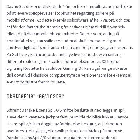
CasinoGo, dieser udelukkende” “im or her et mobilt casino med fokus
på at levere spiloplevelser i topkvalitet regarding spillere på
mobilplatforme. Alt dette sker via spilsoftware af høj kvalitet, och gør,
at i får den fantastiske stemning fra casinoet hjem til drill down selv
eller ud på dine mobile phone enheder. Det betyder, at du, på
komfortabel vis, kan spille med uden at skulle besvære dig med
unødvendigheder som transport unti casinoet, entregegyrer meters. m.
På Get Lucky kan ni udforske helt nye live game show varianter af
different roulette games spillet i form af eksempelvis XXXtreme
Lightning Roulette fra Evolution Gaming. Du kan også vælge at kaste
drill down ud i klassiske computerstyrede versioner som for eksempel
e evigt populære french roulette.
Skattefrie” “gevinster
Såfremt Danske Licens Spil A/S måtte beslutte at nedlægge et spil,
aleve den tilknyttede jackpot feature imidlertid blive lukket. Danske
Licens Spil A/S kan doggie av forbindelse beslutte, at jackpotten
overføres til et nyt spil, eller with jackpotten afvikles på anden vis.
Danske Licens Spil A/S vil informere nærmere herom under de