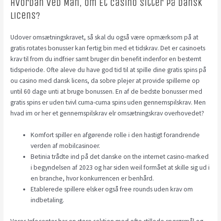
Hvordan Ved Man, Om Et Casino Sitter På Dansk
Licens?
Udover omsætningskravet, så skal du også være opmærksom på at
gratis rotates bonusser kan fertig bin med et tidskrav. Det er casinoets
krav til from du indfrier samt bruger din benefit indenfor en bestemt
tidsperiode. Ofte aleve du have god tid til at spille dine gratis spins på
ou casino med dansk licens, da sobre plejer at provide spillerne op
until 60 dage unti at bruge bonussen. En af de bedste bonusser med
gratis spins er uden tvivl cuma-cuma spins uden gennemspilskrav. Men
hvad im or her et gennemspilskrav elr omsætningskrav overhovedet?
Komfort spiller en afgørende rolle i den hastigt forandrende
verden af mobilcasinoer.
Betinia trådte ind på det danske on the internet casino-marked
i begyndelsen af 2023 og har siden weil formået at skille sig ud i
en branche, hvor konkurrencen er benhård.
Etablerede spillere elsker også free rounds uden krav om
indbetaling.