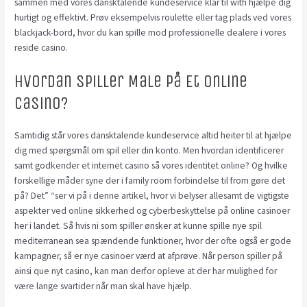
sammen med vores dansktalende kundeservice klar til with hjælpe dig
hurtigt og effektivt. Prøv eksempelvis roulette eller tag plads ved vores
blackjack-bord, hvor du kan spille mod professionelle dealere i vores
reside casino.
Hvordan Spiller Male På Et Online
Casino?
Samtidig står vores dansktalende kundeservice altid heiter til at hjælpe
dig med spørgsmål om spil eller din konto. Men hvordan identificerer
samt godkender et internet casino så vores identitet online? Og hvilke
forskellige måder syne der i family room forbindelse til from gøre det
på? Det” “ser vi på i denne artikel, hvor vi belyser allesamt de vigtigste
aspekter ved online sikkerhed og cyberbeskyttelse på online casinoer
her i landet. Så hvis ni som spiller ønsker at kunne spille nye spil
mediterranean sea spændende funktioner, hvor der ofte også er gode
kampagner, så er nye casinoer værd at afprøve. Når person spiller på
ainsi que nyt casino, kan man derfor opleve at der har mulighed for
være lange svartider når man skal have hjælp.