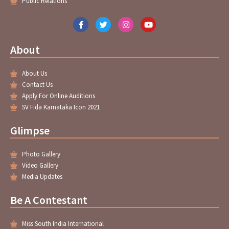
Public Relations
F
T
I
Y
a
w
n
o
c
i
s
u
e
t
t
t
About
b
t
a
u
o
e
g
b
o
r
r
e
About Us
k
a
-
m
Contact Us
f
Apply For Online Auditions
SV Fida Karnataka Icon 2021
Glimpse
Photo Gallery
Video Gallery
Media Updates
Be A Contestant
Miss South India International