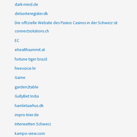
dark-mind.de
detsorteregister.dk
Die offizielle Website des Pasino Casinos in der Schweiz ist
connectsolutions.ch
EC
ehealthsummit.at
fortune tiger brazil
freevoice.hr
Game
garden2table
GullyBet India
hamletaarhus.dk
impro-trier.de
Interwetten Schweiz
kampo-view.com