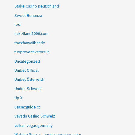
Stake Casino Deutschland
Sweet Bonanza
test
ticketland1000.com
toasthawaiibar.de
tuopreventivatore.it
Uncategorized
Unibet Official
Unibet Österreich
Unibet Schweiz
Up X
usasexguide cc
Vavada Casino Schweiz
vulkan vegas germany
Wettigo Suisse – agenceapocope.com