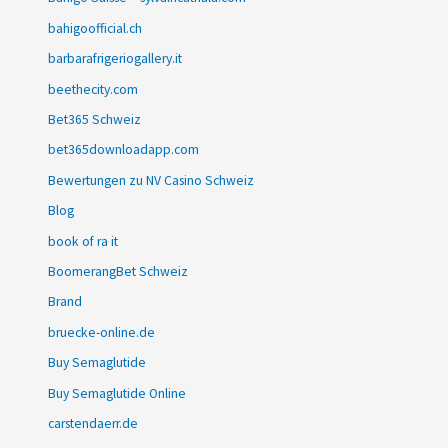
bahigoofficial.ch
barbarafrigeriogallery.it
beethecity.com
Bet365 Schweiz
bet365downloadapp.com
Bewertungen zu NV Casino Schweiz
Blog
book of ra it
BoomerangBet Schweiz
Brand
bruecke-online.de
Buy Semaglutide
Buy Semaglutide Online
carstendaerr.de