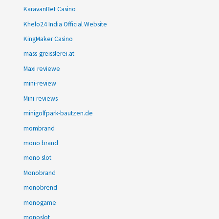
KaravanBet Casino
Khelo24 India Official Website
KingMaker Casino
mass-greisslerei.at
Maxi reviewe
mini-review
Mini-reviews
minigolfpark-bautzen.de
mombrand
mono brand
mono slot
Monobrand
monobrend
monogame
monoslot