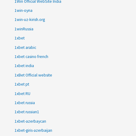
1Win Official WebSite India
1win-oyna
1win-uz-kirish.org
1winRussia
1xbet
1xbet arabic
1xbet casino french
1xbet india
1xBet Official website
1xbet pt
1xbet RU
1xbet russia
1xbet russian1
1xbet-azerbaycan
1xbet-giris-azerbaijan