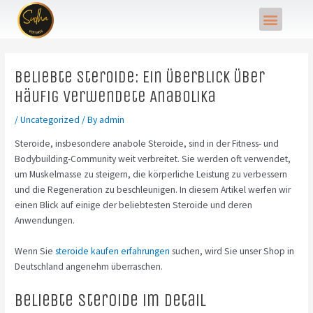
Skip
Post
Menu
to
navigation
content
Beliebte Steroide: Ein Überblick über
häufig verwendete Anabolika
/
Uncategorized
/ By
admin
Steroide, insbesondere anabole Steroide, sind in der Fitness- und
Bodybuilding-Community weit verbreitet. Sie werden oft verwendet,
um Muskelmasse zu steigern, die körperliche Leistung zu verbessern
und die Regeneration zu beschleunigen. In diesem Artikel werfen wir
einen Blick auf einige der beliebtesten Steroide und deren
Anwendungen.
Wenn Sie
steroide kaufen erfahrungen
suchen, wird Sie unser Shop in
Deutschland angenehm überraschen.
Beliebte Steroide im Detail