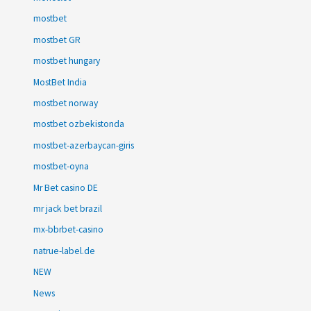
mostbet
mostbet GR
mostbet hungary
MostBet India
mostbet norway
mostbet ozbekistonda
mostbet-azerbaycan-giris
mostbet-oyna
Mr Bet casino DE
mr jack bet brazil
mx-bbrbet-casino
natrue-label.de
NEW
News