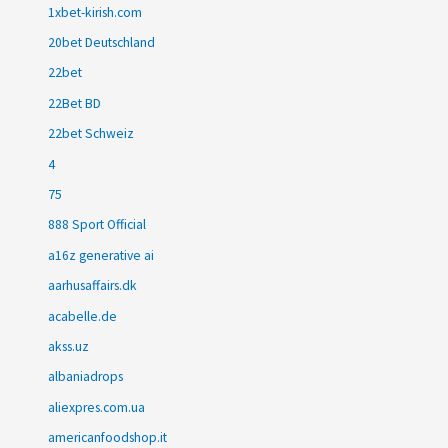
1xbet-kirish.com
20bet Deutschland
22bet
22Bet BD
22bet Schweiz
4
75
888 Sport Official
a16z generative ai
aarhusaffairs.dk
acabelle.de
akss.uz
albaniadrops
aliexpres.com.ua
americanfoodshop.it