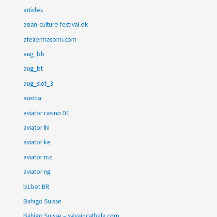
articles
asian-culture-festival.dk
ateliermasomi.com
aug_bh
aug_bt
aug_slot_3
austria
aviator casino DE
aviator IN
aviator ke
aviator mz
aviator ng
b1bet BR
Bahigo Suisse
Bahigo Suisse – sylvaincathala.com