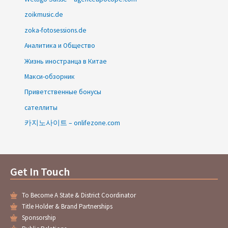
zoikmusic.de
zoka-fotosessions.de
Аналитика и Общество
Жизнь иностранца в Китае
Макси-обзорник
Приветственные бонусы
сателлиты
카지노사이트 – onlifezone.com
Get In Touch
To Become A State & District Coordinator
Title Holder & Brand Partnerships
Sponsorship