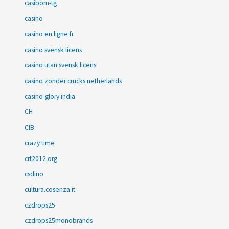
casibom-tg
casino
casino en ligne fr
casino svensk licens
casino utan svensk licens
casino zonder crucks netherlands
casino-glory india
CH
CIB
crazy time
crf2012.org
csdino
cultura.cosenza.it
czdrops25
czdrops25monobrands