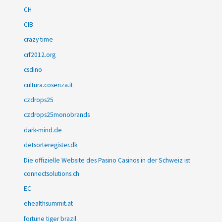
CH
CIB
crazy time
crf2012.org
csdino
cultura.cosenza.it
czdrops25
czdrops25monobrands
dark-mind.de
detsorteregister.dk
Die offizielle Website des Pasino Casinos in der Schweiz ist
connectsolutions.ch
EC
ehealthsummit.at
fortune tiger brazil