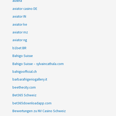
austria
aviator casino DE
aviator IN
aviator ke
aviator mz
aviator ng
b1bet BR
Bahigo Suisse
Bahigo Suisse – sylvaincathala.com
bahigoofficial.ch
barbarafrigeriogallery.it
beethecity.com
Bet365 Schweiz
bet365downloadapp.com
Bewertungen zu NV Casino Schweiz