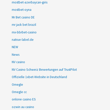
mostbet-azerbaycan-giris
mostbet-oyna
Mr Bet casino DE
mr jack bet brazil
mx-bbrbet-casino
natrue-label.de
NEW
News
NV casino
NV Casino Schweiz Bewertungen auf TrustPilot
Offizielle 1xbet-Website in Deutschland
Omegle
Omegle cc
onlone casino ES
ozwin au casino