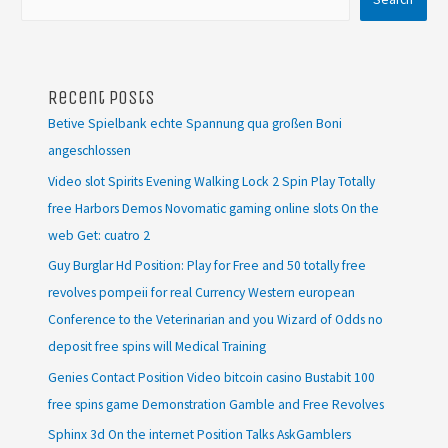
Recent Posts
Betive Spielbank echte Spannung qua großen Boni
angeschlossen
Video slot Spirits Evening Walking Lock 2 Spin Play Totally
free Harbors Demos Novomatic gaming online slots On the
web Get: cuatro 2
Guy Burglar Hd Position: Play for Free and 50 totally free
revolves pompeii for real Currency Western european
Conference to the Veterinarian and you Wizard of Odds no
deposit free spins will Medical Training
Genies Contact Position Video bitcoin casino Bustabit 100
free spins game Demonstration Gamble and Free Revolves
Sphinx 3d On the internet Position Talks AskGamblers