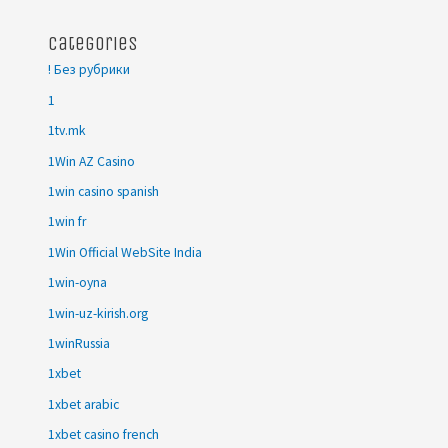
Categories
! Без рубрики
1
1tv.mk
1Win AZ Casino
1win casino spanish
1win fr
1Win Official WebSite India
1win-oyna
1win-uz-kirish.org
1winRussia
1xbet
1xbet arabic
1xbet casino french