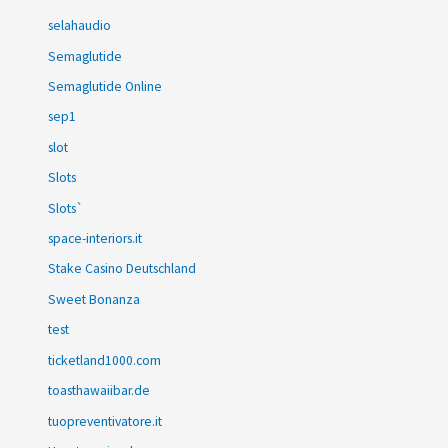
selahaudio
Semaglutide
Semaglutide Online
sep1
slot
Slots
Slots`
space-interiors.it
Stake Casino Deutschland
Sweet Bonanza
test
ticketland1000.com
toasthawaiibar.de
tuopreventivatore.it