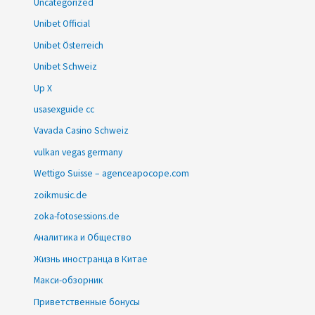
Uncategorized
Unibet Official
Unibet Österreich
Unibet Schweiz
Up X
usasexguide cc
Vavada Casino Schweiz
vulkan vegas germany
Wettigo Suisse – agenceapocope.com
zoikmusic.de
zoka-fotosessions.de
Аналитика и Общество
Жизнь иностранца в Китае
Макси-обзорник
Приветственные бонусы