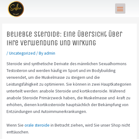
Skip
Post
Menu
to
navigation
content
Beliebte Steroide: Eine Übersicht über
ihre Verwendung und Wirkung
/
Uncategorized
/ By
admin
Steroide sind synthetische Derivate des männlichen Sexualhormons
Testosteron und werden häufig im Sport und im Bodybuilding
verwendet, um die Muskelmasse zu steigern und die
Leistungsfähigkeit zu optimieren. Sie können in zwei Hauptkategorien
unterteilt werden: anabole Steroide und kortikosteroide. Während
anabole Steroide Primärzweck haben, die Muskelmasse und -kraft zu
erhöhen, dienen kortikosteroide hauptsächlich der Bekämpfung von
Entzündungen und Autoimmunerkrankungen.
Wenn Sie
orale steroide
in Betracht ziehen, wird Sie unser Shop nicht
enttäuschen.