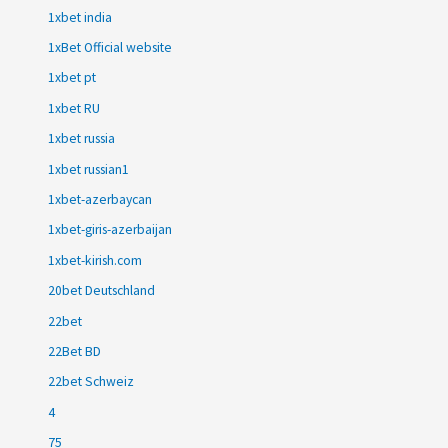
1xbet india
1xBet Official website
1xbet pt
1xbet RU
1xbet russia
1xbet russian1
1xbet-azerbaycan
1xbet-giris-azerbaijan
1xbet-kirish.com
20bet Deutschland
22bet
22Bet BD
22bet Schweiz
4
75