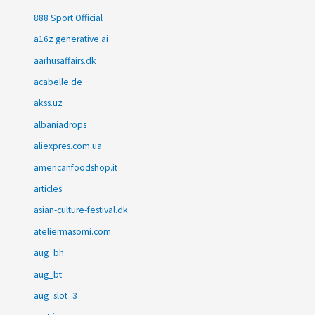
888 Sport Official
a16z generative ai
aarhusaffairs.dk
acabelle.de
akss.uz
albaniadrops
aliexpres.com.ua
americanfoodshop.it
articles
asian-culture-festival.dk
ateliermasomi.com
aug_bh
aug_bt
aug_slot_3