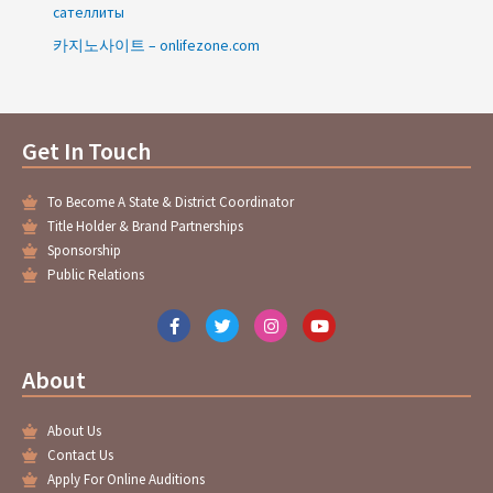
сателлиты
카지노사이트 – onlifezone.com
Get In Touch
To Become A State & District Coordinator
Title Holder & Brand Partnerships
Sponsorship
Public Relations
F
T
I
Y
a
w
n
o
c
i
s
u
e
t
t
t
About
b
t
a
u
o
e
g
b
o
r
r
e
About Us
k
a
-
m
Contact Us
f
Apply For Online Auditions