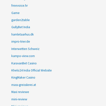
freevoice.hr
Game
garden2table
GullyBet India
hamletaarhus.dk
impro-trier.de
Interwetten Schweiz
kampo-view.com
KaravanBet Casino
Khelo24 India Official Website
KingMaker Casino
mass-greisslerei.at
Maxi reviewe
mini-review