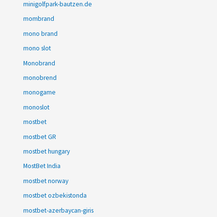
minigolfpark-bautzen.de
mombrand
mono brand
mono slot
Monobrand
monobrend
monogame
monoslot
mostbet
mostbet GR
mostbet hungary
MostBet India
mostbet norway
mostbet ozbekistonda
mostbet-azerbaycan-giris