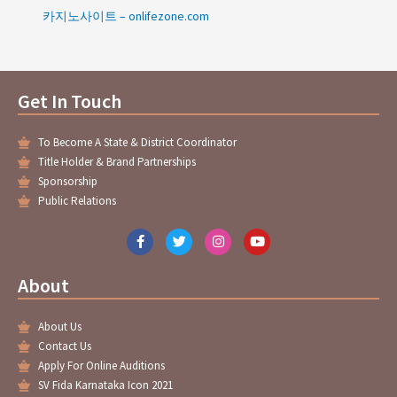
카지노사이트 – onlifezone.com
Get In Touch
To Become A State & District Coordinator
Title Holder & Brand Partnerships
Sponsorship
Public Relations
F
T
I
Y
a
w
n
o
c
i
s
u
e
t
t
t
About
b
t
a
u
o
e
g
b
o
r
r
e
About Us
k
a
-
m
Contact Us
f
Apply For Online Auditions
SV Fida Karnataka Icon 2021