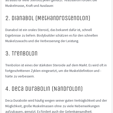
als Basis für viele Steroidzyklen genutzt. Testosteron fördert die
Muskelmasse, Kraft und Ausdauer.
2. Dianabol (Methandrostenolon)
Dianabol ist ein orales Steroid, das bekannt dafür ist, schnell
Ergebnisse zu liefern. Bodybuilder schätzen es für den schnellen
Muskelzuwachs und die Verbesserung der Leistung.
3. Trenbolon
Trenbolon ist eines der stärksten Steroide auf dem Markt. Es wird oft in
fortgeschrittenen Zyklen eingesetzt, um die Muskeldefinition und -
härte zu verbessern.
4. Deca Durabolin (Nandrolon)
Deca Durabolin wird häufig wegen seiner guten Verträglichkeit und der
Möglichkeit, große Muskelmassen ohne zu viele Nebenwirkungen
aufzubauen, genutzt. Es fördert auch die Gelenkgesundheit.