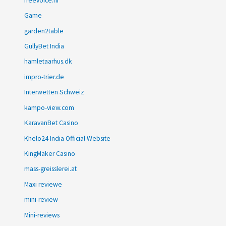
freevoice.hr
Game
garden2table
GullyBet India
hamletaarhus.dk
impro-trier.de
Interwetten Schweiz
kampo-view.com
KaravanBet Casino
Khelo24 India Official Website
KingMaker Casino
mass-greisslerei.at
Maxi reviewe
mini-review
Mini-reviews