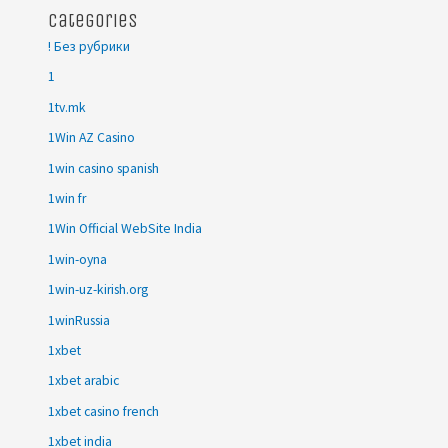
Categories
! Без рубрики
1
1tv.mk
1Win AZ Casino
1win casino spanish
1win fr
1Win Official WebSite India
1win-oyna
1win-uz-kirish.org
1winRussia
1xbet
1xbet arabic
1xbet casino french
1xbet india