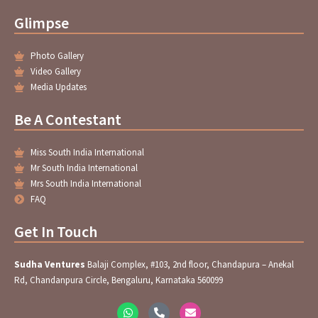
Glimpse
Photo Gallery
Video Gallery
Media Updates
Be A Contestant
Miss South India International
Mr South India International
Mrs South India International
FAQ
Get In Touch
Sudha Ventures
Balaji Complex, #103, 2nd floor, Chandapura – Anekal
Rd, Chandanpura Circle, Bengaluru, Karnataka 560099
W
P
E
h
h
n