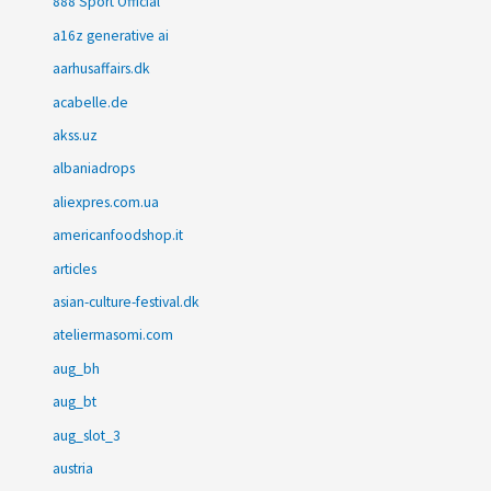
888 Sport Official
a16z generative ai
aarhusaffairs.dk
acabelle.de
akss.uz
albaniadrops
aliexpres.com.ua
americanfoodshop.it
articles
asian-culture-festival.dk
ateliermasomi.com
aug_bh
aug_bt
aug_slot_3
austria