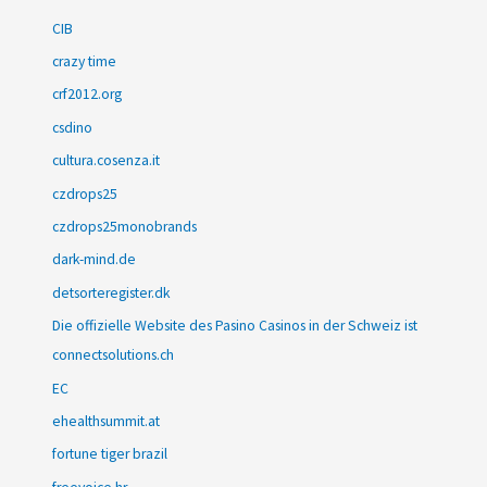
CIB
crazy time
crf2012.org
csdino
cultura.cosenza.it
czdrops25
czdrops25monobrands
dark-mind.de
detsorteregister.dk
Die offizielle Website des Pasino Casinos in der Schweiz ist
connectsolutions.ch
EC
ehealthsummit.at
fortune tiger brazil