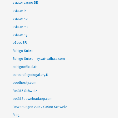
aviator casino DE
aviator IN
aviator ke
aviator mz
aviator ng
b1bet BR
Bahigo Suisse
Bahigo Suisse – sylvaincathala.com
bahigoofficial.ch
barbarafrigeriogallery.it
beethecity.com
Bet365 Schweiz
bet365downloadapp.com
Bewertungen zu NV Casino Schweiz
Blog