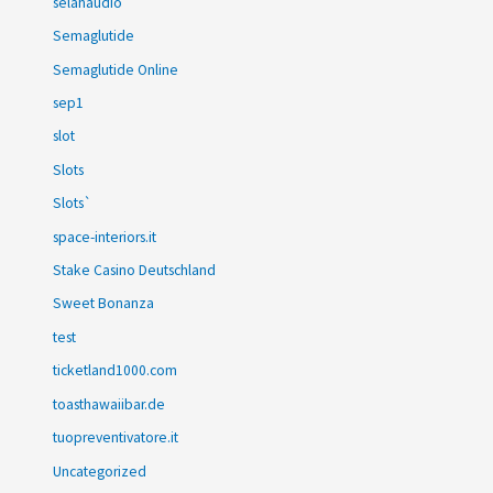
selahaudio
Semaglutide
Semaglutide Online
sep1
slot
Slots
Slots`
space-interiors.it
Stake Casino Deutschland
Sweet Bonanza
test
ticketland1000.com
toasthawaiibar.de
tuopreventivatore.it
Uncategorized