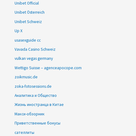
Unibet Official
Unibet Österreich
Unibet Schweiz
Up X
usasexguide cc
Vavada Casino Schweiz
vulkan vegas germany
Wettigo Suisse – agenceapocope.com
zoikmusic.de
zoka-fotosessions.de
Аналитика и Общество
Жизнь иностранца в Китае
Макси-обзорник
Приветственные бонусы
сателлиты