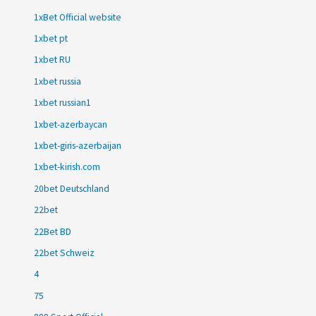
1xBet Official website
1xbet pt
1xbet RU
1xbet russia
1xbet russian1
1xbet-azerbaycan
1xbet-giris-azerbaijan
1xbet-kirish.com
20bet Deutschland
22bet
22Bet BD
22bet Schweiz
4
75