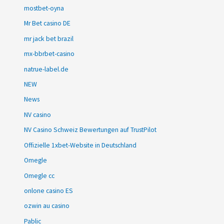
mostbet-oyna
Mr Bet casino DE
mr jack bet brazil
mx-bbrbet-casino
natrue-label.de
NEW
News
NV casino
NV Casino Schweiz Bewertungen auf TrustPilot
Offizielle 1xbet-Website in Deutschland
Omegle
Omegle cc
onlone casino ES
ozwin au casino
Pablic