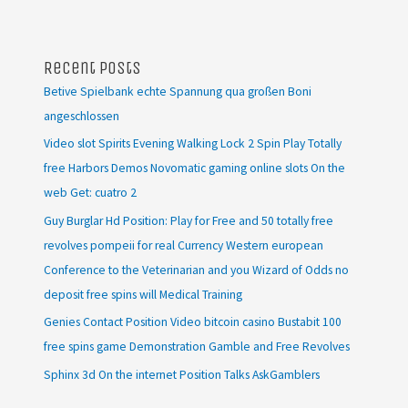
Recent Posts
Betive Spielbank echte Spannung qua großen Boni
angeschlossen
Video slot Spirits Evening Walking Lock 2 Spin Play Totally
free Harbors Demos Novomatic gaming online slots On the
web Get: cuatro 2
Guy Burglar Hd Position: Play for Free and 50 totally free
revolves pompeii for real Currency Western european
Conference to the Veterinarian and you Wizard of Odds no
deposit free spins will Medical Training
Genies Contact Position Video bitcoin casino Bustabit 100
free spins game Demonstration Gamble and Free Revolves
Sphinx 3d On the internet Position Talks AskGamblers