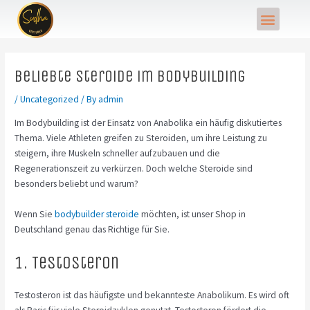
Skip
Post
Menu
to
navigation
content
Beliebte Steroide im Bodybuilding
/
Uncategorized
/ By
admin
Im Bodybuilding ist der Einsatz von Anabolika ein häufig diskutiertes
Thema. Viele Athleten greifen zu Steroiden, um ihre Leistung zu
steigern, ihre Muskeln schneller aufzubauen und die
Regenerationszeit zu verkürzen. Doch welche Steroide sind
besonders beliebt und warum?
Wenn Sie
bodybuilder steroide
möchten, ist unser Shop in
Deutschland genau das Richtige für Sie.
1. Testosteron
Testosteron ist das häufigste und bekannteste Anabolikum. Es wird oft