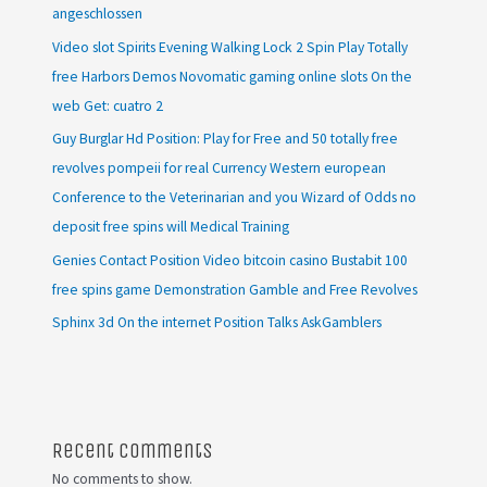
angeschlossen
Video slot Spirits Evening Walking Lock 2 Spin Play Totally
free Harbors Demos Novomatic gaming online slots On the
web Get: cuatro 2
Guy Burglar Hd Position: Play for Free and 50 totally free
revolves pompeii for real Currency Western european
Conference to the Veterinarian and you Wizard of Odds no
deposit free spins will Medical Training
Genies Contact Position Video bitcoin casino Bustabit 100
free spins game Demonstration Gamble and Free Revolves
Sphinx 3d On the internet Position Talks AskGamblers
Recent Comments
No comments to show.