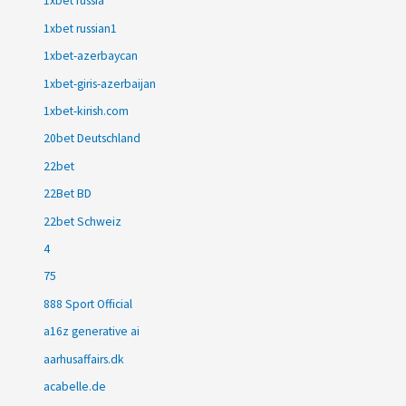
1xbet russia
1xbet russian1
1xbet-azerbaycan
1xbet-giris-azerbaijan
1xbet-kirish.com
20bet Deutschland
22bet
22Bet BD
22bet Schweiz
4
75
888 Sport Official
a16z generative ai
aarhusaffairs.dk
acabelle.de