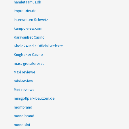
hamletaarhus.dk
impro-trier.de
Interwetten Schweiz
kampo-view.com
KaravanBet Casino
Khelo24 India Official Website
KingMaker Casino
mass-greisslerei.at
Maxi reviewe
mini-review
Mini-reviews
minigolfpark-bautzen.de
mombrand
mono brand
mono slot