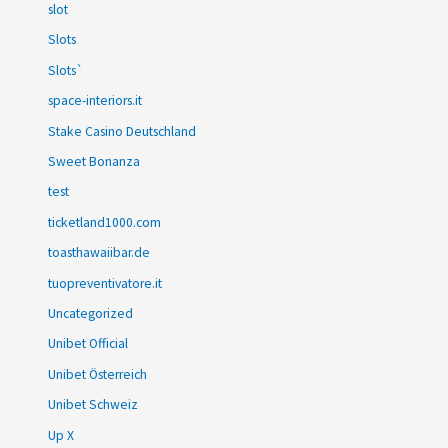
slot
Slots
Slots`
space-interiors.it
Stake Casino Deutschland
Sweet Bonanza
test
ticketland1000.com
toasthawaiibar.de
tuopreventivatore.it
Uncategorized
Unibet Official
Unibet Österreich
Unibet Schweiz
Up X