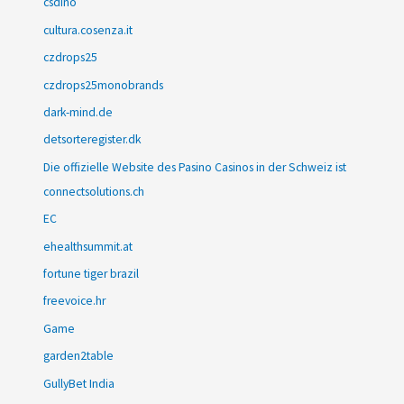
csdino
cultura.cosenza.it
czdrops25
czdrops25monobrands
dark-mind.de
detsorteregister.dk
Die offizielle Website des Pasino Casinos in der Schweiz ist
connectsolutions.ch
EC
ehealthsummit.at
fortune tiger brazil
freevoice.hr
Game
garden2table
GullyBet India