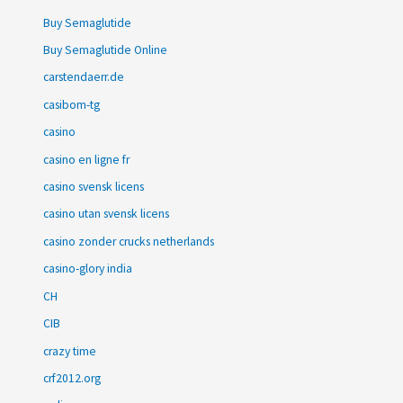
Buy Semaglutide
Buy Semaglutide Online
carstendaerr.de
casibom-tg
casino
casino en ligne fr
casino svensk licens
casino utan svensk licens
casino zonder crucks netherlands
casino-glory india
CH
CIB
crazy time
crf2012.org