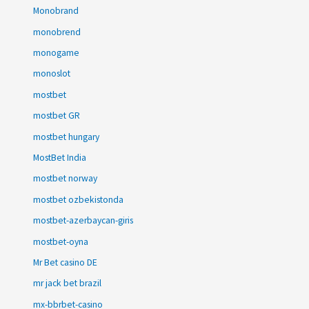
Monobrand
monobrend
monogame
monoslot
mostbet
mostbet GR
mostbet hungary
MostBet India
mostbet norway
mostbet ozbekistonda
mostbet-azerbaycan-giris
mostbet-oyna
Mr Bet casino DE
mr jack bet brazil
mx-bbrbet-casino