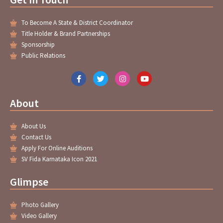
To Become A State & District Coordinator
Title Holder & Brand Partnerships
Sponsorship
Public Relations
F
T
I
Y
a
w
n
o
c
i
s
u
e
t
t
t
About
b
t
a
u
o
e
g
b
o
r
r
e
About Us
k
a
-
m
Contact Us
f
Apply For Online Auditions
SV Fida Karnataka Icon 2021
Glimpse
Photo Gallery
Video Gallery