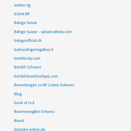
aviator ng
b1bet BR
Bahigo Suisse
Bahigo Suisse – sylvaincathala.com
bahigoofficial.ch
barbarafrigeriogallery.it
beethecity.com
Bet365 Schweiz
bet365downloadapp.com
Bewertungen zu NV Casino Schweiz
Blog
book of ra it
BoomerangBet Schweiz
Brand
bruecke-online.de