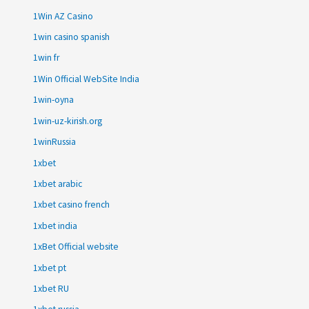
1Win AZ Casino
1win casino spanish
1win fr
1Win Official WebSite India
1win-oyna
1win-uz-kirish.org
1winRussia
1xbet
1xbet arabic
1xbet casino french
1xbet india
1xBet Official website
1xbet pt
1xbet RU