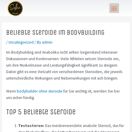
Skip
Post
Menu
to
navigation
content
Beliebte Steroide im Bodybuilding
/
Uncategorized
/ By
admin
Im Bodybuilding sind Anabolika nicht selten Gegenstand intensiver
Diskussionen und Kontroversen. Viele Athleten setzen Steroide ein,
um ihre Muskelmasse und Leistungsfähigkeit signifikant zu steigern.
Dabei gibt es eine Vielzahl von verschiedenen Steroiden, die jeweils
unterschiedliche Wirkungen und Nebenwirkungen mit sich bringen.
Wenn
bodybuilder ohne steroide
für Sie wichtig ist, werden Sie bei
uns sicher fündig.
Top 5 beliebte Steroide
Testosteron:
Das meistverwendete anabole Steroid, das für