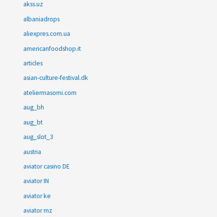
akss.uz
albaniadrops
aliexpres.com.ua
americanfoodshop.it
articles
asian-culture-festival.dk
ateliermasomi.com
aug_bh
aug_bt
aug_slot_3
austria
aviator casino DE
aviator IN
aviator ke
aviator mz