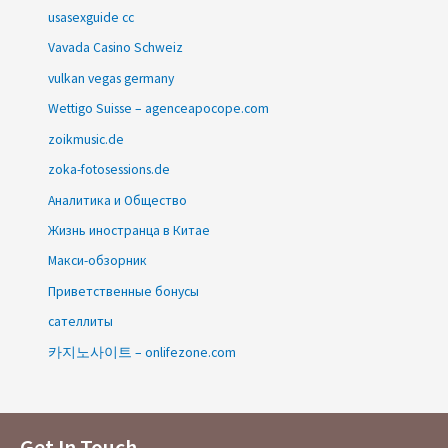
usasexguide cc
Vavada Casino Schweiz
vulkan vegas germany
Wettigo Suisse – agenceapocope.com
zoikmusic.de
zoka-fotosessions.de
Аналитика и Общество
Жизнь иностранца в Китае
Макси-обзорник
Приветственные бонусы
сателлиты
카지노사이트 – onlifezone.com
Get In Touch