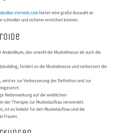
abolika-steroids.com
bietet eine große Auswahl an
le schneller und sicherer erreichen können.
roide
 Anabolikum, das sowohl die Muskelmasse als auch die
building, fördert es die Muskelmasse und verbessert die
, wird es zur Verbesserung der Definition und zur
eingesetzt.
ge Nebenwirkung auf die weiblichen
 in der Therapie zur Muskelaufbau verwendet.
t, ist es beliebt für den Muskelaufbau und die
ei Frauen.
irkungen