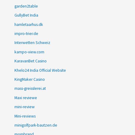
garden2table
GullyBet India
hamletaarhus.dk
impro-trier.de
Interwetten Schweiz
kampo-view.com
KaravanBet Casino
Khelo24 India Official Website
KingMaker Casino
mass-greisslerei.at
Maxi reviewe
mini-review
Mini-reviews
minigolfpark-bautzen.de
mombrand