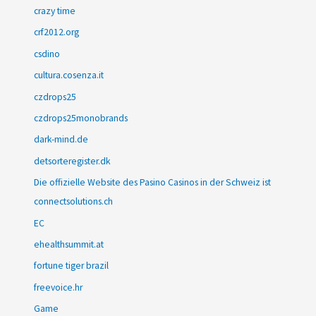
crazy time
crf2012.org
csdino
cultura.cosenza.it
czdrops25
czdrops25monobrands
dark-mind.de
detsorteregister.dk
Die offizielle Website des Pasino Casinos in der Schweiz ist
connectsolutions.ch
EC
ehealthsummit.at
fortune tiger brazil
freevoice.hr
Game