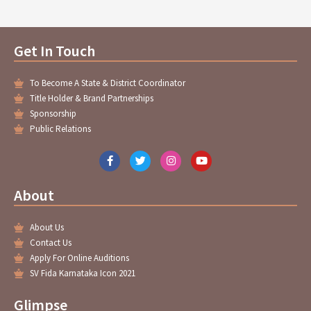
Get In Touch
To Become A State & District Coordinator
Title Holder & Brand Partnerships
Sponsorship
Public Relations
F
T
I
Y
a
w
n
o
c
i
s
u
e
t
t
t
About
b
t
a
u
o
e
g
b
o
r
r
e
About Us
k
a
-
m
Contact Us
f
Apply For Online Auditions
SV Fida Karnataka Icon 2021
Glimpse