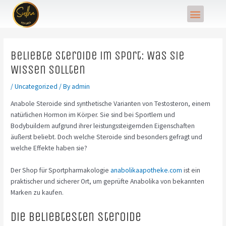
Skip
Post
Menu
to
navigation
content
Beliebte Steroide im Sport: Was Sie
Wissen Sollten
/
Uncategorized
/ By
admin
Anabole Steroide sind synthetische Varianten von Testosteron, einem
natürlichen Hormon im Körper. Sie sind bei Sportlern und
Bodybuildern aufgrund ihrer leistungssteigernden Eigenschaften
äußerst beliebt. Doch welche Steroide sind besonders gefragt und
welche Effekte haben sie?
Der Shop für Sportpharmakologie
anabolikaapotheke.com
ist ein
praktischer und sicherer Ort, um geprüfte Anabolika von bekannten
Marken zu kaufen.
Die beliebtesten Steroide