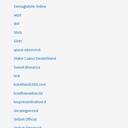
Semaglutide Online
sep1
slot
Slots
Slots`
space-interiors.it
Stake Casino Deutschland
Sweet Bonanza
test
ticketland1000.com
toasthawaiibar.de
tuopreventivatore.it
Uncategorized
Unibet Official
Unibet Österreich