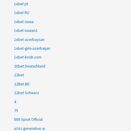
1xbet pt
1xbet RU
1xbet russia
1xbet russian1
1xbet-azerbaycan
1xbet-giris-azerbaijan
1xbet-kirish.com
20bet Deutschland
22bet
22Bet BD
22bet Schweiz
4
75
888 Sport Official
a16z generative ai