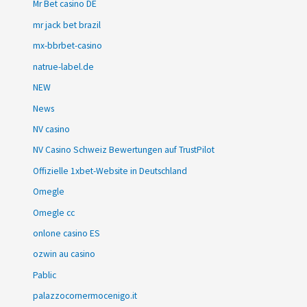
Mr Bet casino DE
mr jack bet brazil
mx-bbrbet-casino
natrue-label.de
NEW
News
NV casino
NV Casino Schweiz Bewertungen auf TrustPilot
Offizielle 1xbet-Website in Deutschland
Omegle
Omegle cc
onlone casino ES
ozwin au casino
Pablic
palazzocornermocenigo.it