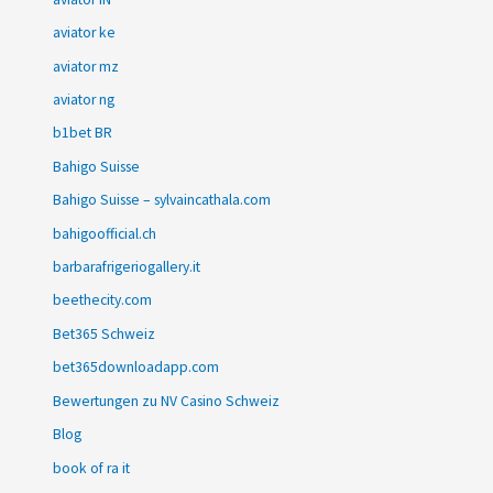
aviator ke
aviator mz
aviator ng
b1bet BR
Bahigo Suisse
Bahigo Suisse – sylvaincathala.com
bahigoofficial.ch
barbarafrigeriogallery.it
beethecity.com
Bet365 Schweiz
bet365downloadapp.com
Bewertungen zu NV Casino Schweiz
Blog
book of ra it