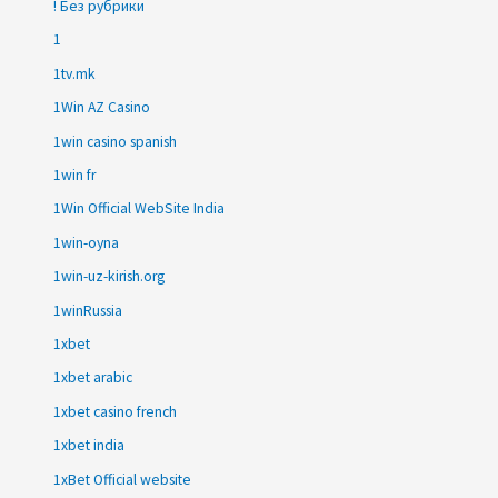
! Без рубрики
1
1tv.mk
1Win AZ Casino
1win casino spanish
1win fr
1Win Official WebSite India
1win-oyna
1win-uz-kirish.org
1winRussia
1xbet
1xbet arabic
1xbet casino french
1xbet india
1xBet Official website