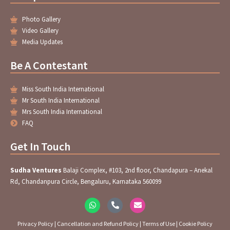
Photo Gallery
Video Gallery
Media Updates
Be A Contestant
Miss South India International
Mr South India International
Mrs South India International
FAQ
Get In Touch
Sudha Ventures
Balaji Complex, #103, 2nd floor, Chandapura – Anekal
Rd, Chandanpura Circle, Bengaluru, Karnataka 560099
W
P
E
h
h
n
a
o
v
t
n
e
Privacy Policy
|
Cancellation and Refund Policy
|
Terms of Use
|
Cookie Policy