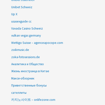
Unibet Schweiz
Up X
usasexguide cc
Vavada Casino Schweiz
vulkan vegas germany
Wettigo Suisse – agenceapocope.com
zoikmusic.de
zoka-fotosessions.de
Аналитика и Общество
Жизнь иностранца в Китае
Макси-обзорник
Приветственные бонусы
сателлиты
카지노사이트 – onlifezone.com