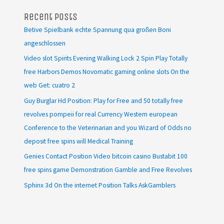
Recent Posts
Betive Spielbank echte Spannung qua großen Boni
angeschlossen
Video slot Spirits Evening Walking Lock 2 Spin Play Totally
free Harbors Demos Novomatic gaming online slots On the
web Get: cuatro 2
Guy Burglar Hd Position: Play for Free and 50 totally free
revolves pompeii for real Currency Western european
Conference to the Veterinarian and you Wizard of Odds no
deposit free spins will Medical Training
Genies Contact Position Video bitcoin casino Bustabit 100
free spins game Demonstration Gamble and Free Revolves
Sphinx 3d On the internet Position Talks AskGamblers