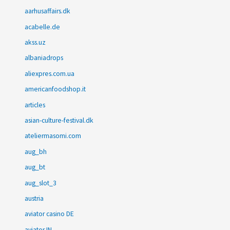
aarhusaffairs.dk
acabelle.de
akss.uz
albaniadrops
aliexpres.com.ua
americanfoodshop.it
articles
asian-culture-festival.dk
ateliermasomi.com
aug_bh
aug_bt
aug_slot_3
austria
aviator casino DE
aviator IN