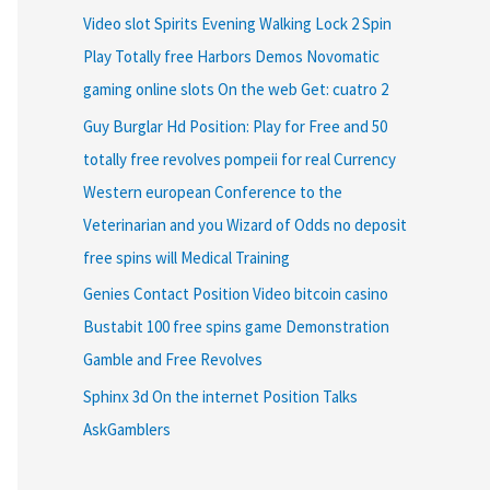
Video slot Spirits Evening Walking Lock 2 Spin
Play Totally free Harbors Demos Novomatic
gaming online slots On the web Get: cuatro 2
Guy Burglar Hd Position: Play for Free and 50
totally free revolves pompeii for real Currency
Western european Conference to the
Veterinarian and you Wizard of Odds no deposit
free spins will Medical Training
Genies Contact Position Video bitcoin casino
Bustabit 100 free spins game Demonstration
Gamble and Free Revolves
Sphinx 3d On the internet Position Talks
AskGamblers