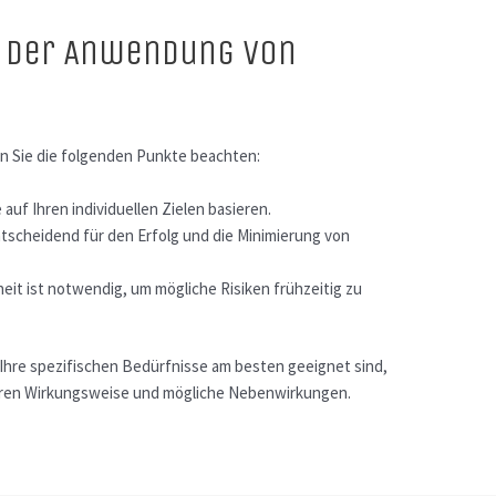
i der Anwendung von
en Sie die folgenden Punkte beachten:
 auf Ihren individuellen Zielen basieren.
ntscheidend für den Erfolg und die Minimierung von
it ist notwendig, um mögliche Risiken frühzeitig zu
 Ihre spezifischen Bedürfnisse am besten geeignet sind,
 deren Wirkungsweise und mögliche Nebenwirkungen.