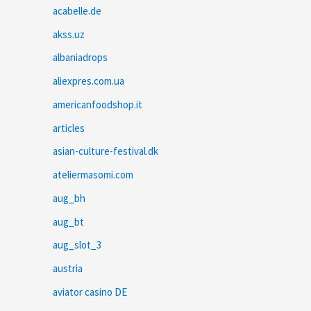
acabelle.de
akss.uz
albaniadrops
aliexpres.com.ua
americanfoodshop.it
articles
asian-culture-festival.dk
ateliermasomi.com
aug_bh
aug_bt
aug_slot_3
austria
aviator casino DE