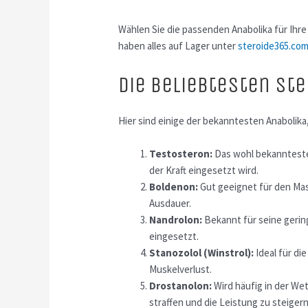
Wählen Sie die passenden Anabolika für Ihre
haben alles auf Lager unter
steroide365.co
Die beliebtesten Ste
Hier sind einige der bekanntesten Anabolika
Testosteron:
Das wohl bekannteste
der Kraft eingesetzt wird.
Boldenon:
Gut geeignet für den Mas
Ausdauer.
Nandrolon:
Bekannt für seine gerin
eingesetzt.
Stanozolol (Winstrol):
Ideal für di
Muskelverlust.
Drostanolon:
Wird häufig in der We
straffen und die Leistung zu steigern