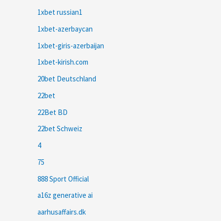
1xbet russian1
1xbet-azerbaycan
1xbet-giris-azerbaijan
1xbet-kirish.com
20bet Deutschland
22bet
22Bet BD
22bet Schweiz
4
75
888 Sport Official
a16z generative ai
aarhusaffairs.dk