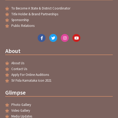
To Become A State & District Coordinator
Title Holder & Brand Partnerships
Sponsorship
Public Relations
F
T
I
Y
a
w
n
o
c
i
s
u
e
t
t
t
About
b
t
a
u
o
e
g
b
o
r
r
e
About Us
k
a
-
m
Contact Us
f
Apply For Online Auditions
SV Fida Karnataka Icon 2021
Glimpse
Photo Gallery
Video Gallery
Media Updates