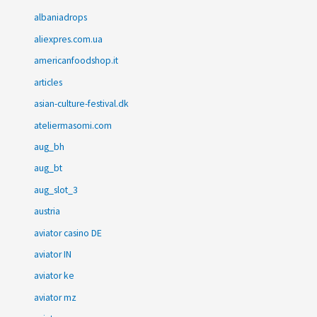
albaniadrops
aliexpres.com.ua
americanfoodshop.it
articles
asian-culture-festival.dk
ateliermasomi.com
aug_bh
aug_bt
aug_slot_3
austria
aviator casino DE
aviator IN
aviator ke
aviator mz