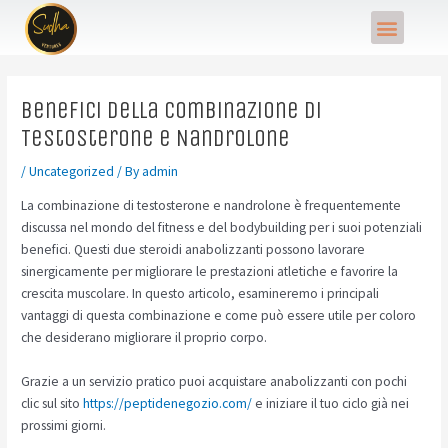
Skip
Post
Menu
to
navigation
content
Benefici della Combinazione di
Testosterone e Nandrolone
/
Uncategorized
/ By
admin
La combinazione di testosterone e nandrolone è frequentemente
discussa nel mondo del fitness e del bodybuilding per i suoi potenziali
benefici. Questi due steroidi anabolizzanti possono lavorare
sinergicamente per migliorare le prestazioni atletiche e favorire la
crescita muscolare. In questo articolo, esamineremo i principali
vantaggi di questa combinazione e come può essere utile per coloro
che desiderano migliorare il proprio corpo.
Grazie a un servizio pratico puoi acquistare anabolizzanti con pochi
clic sul sito
https://peptidenegozio.com/
e iniziare il tuo ciclo già nei
prossimi giorni.