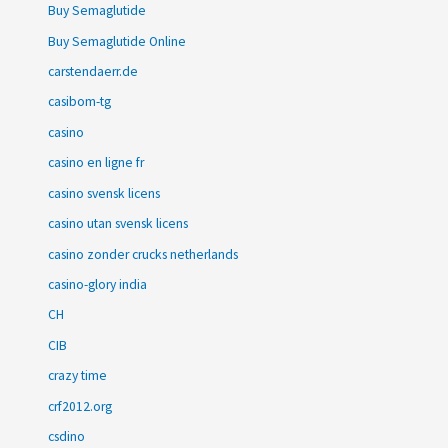
Buy Semaglutide
Buy Semaglutide Online
carstendaerr.de
casibom-tg
casino
casino en ligne fr
casino svensk licens
casino utan svensk licens
casino zonder crucks netherlands
casino-glory india
CH
CIB
crazy time
crf2012.org
csdino