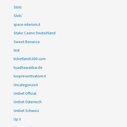
Slots
Slots`
space-interiors.it
Stake Casino Deutschland
Sweet Bonanza
test
ticketland1000.com
toasthawaiibar.de
tuopreventivatore.it
Uncategorized
Unibet Official
Unibet Österreich
Unibet Schweiz
Up X