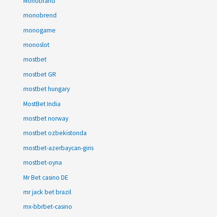
Monobrand
monobrend
monogame
monoslot
mostbet
mostbet GR
mostbet hungary
MostBet India
mostbet norway
mostbet ozbekistonda
mostbet-azerbaycan-giris
mostbet-oyna
Mr Bet casino DE
mr jack bet brazil
mx-bbrbet-casino