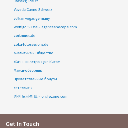
usasexguide cc
Vavada Casino Schweiz
vulkan vegas germany
Wettigo Suisse – agenceapocope.com
zoikmusic.de
zoka-fotosessions.de
Аналитика и Общество
Жизнь иностранца в Китае
Макси-обзорник
Приветственные бонусы
сателлиты
카지노사이트 – onlifezone.com
Get In Touch