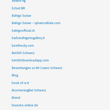
aviator ng
b1bet BR
Bahigo Suisse
Bahigo Suisse – sylvaincathala.com
bahigoofficial.ch
barbarafrigeriogallery.it
beethecity.com
Bet365 Schweiz
bet365downloadapp.com
Bewertungen zu NV Casino Schweiz
Blog
book of ra it
BoomerangBet Schweiz
Brand
bruecke-online.de