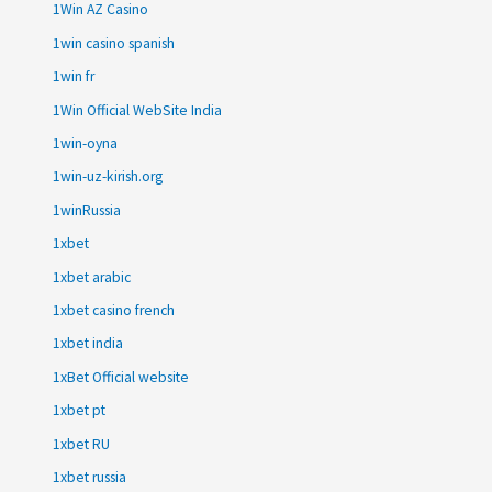
1Win AZ Casino
1win casino spanish
1win fr
1Win Official WebSite India
1win-oyna
1win-uz-kirish.org
1winRussia
1xbet
1xbet arabic
1xbet casino french
1xbet india
1xBet Official website
1xbet pt
1xbet RU
1xbet russia