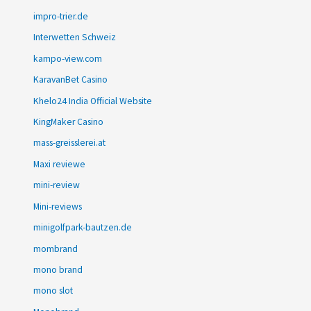
impro-trier.de
Interwetten Schweiz
kampo-view.com
KaravanBet Casino
Khelo24 India Official Website
KingMaker Casino
mass-greisslerei.at
Maxi reviewe
mini-review
Mini-reviews
minigolfpark-bautzen.de
mombrand
mono brand
mono slot