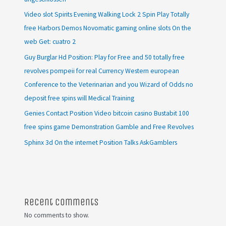
Video slot Spirits Evening Walking Lock 2 Spin Play Totally
free Harbors Demos Novomatic gaming online slots On the
web Get: cuatro 2
Guy Burglar Hd Position: Play for Free and 50 totally free
revolves pompeii for real Currency Western european
Conference to the Veterinarian and you Wizard of Odds no
deposit free spins will Medical Training
Genies Contact Position Video bitcoin casino Bustabit 100
free spins game Demonstration Gamble and Free Revolves
Sphinx 3d On the internet Position Talks AskGamblers
Recent Comments
No comments to show.