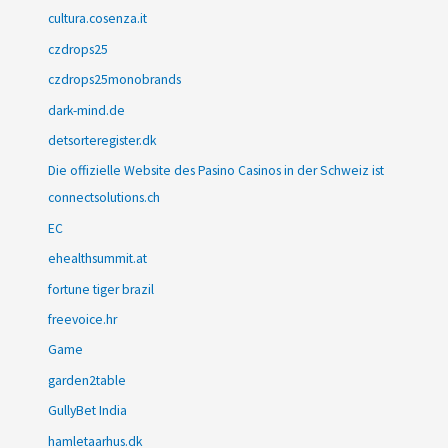
cultura.cosenza.it
czdrops25
czdrops25monobrands
dark-mind.de
detsorteregister.dk
Die offizielle Website des Pasino Casinos in der Schweiz ist
connectsolutions.ch
EC
ehealthsummit.at
fortune tiger brazil
freevoice.hr
Game
garden2table
GullyBet India
hamletaarhus.dk