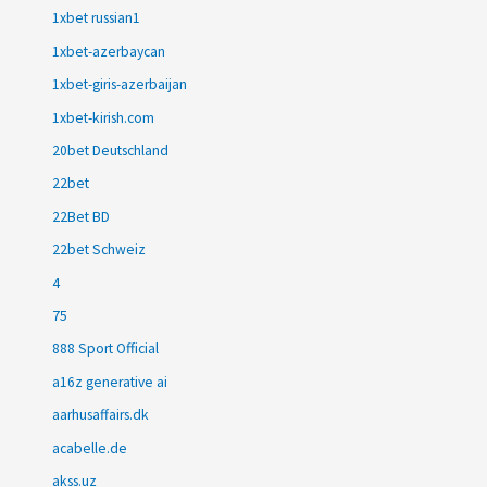
1xbet russian1
1xbet-azerbaycan
1xbet-giris-azerbaijan
1xbet-kirish.com
20bet Deutschland
22bet
22Bet BD
22bet Schweiz
4
75
888 Sport Official
a16z generative ai
aarhusaffairs.dk
acabelle.de
akss.uz