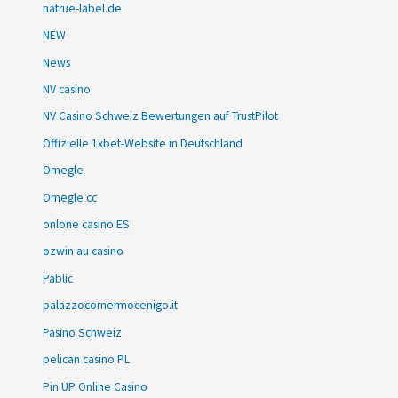
natrue-label.de
NEW
News
NV casino
NV Casino Schweiz Bewertungen auf TrustPilot
Offizielle 1xbet-Website in Deutschland
Omegle
Omegle cc
onlone casino ES
ozwin au casino
Pablic
palazzocornermocenigo.it
Pasino Schweiz
pelican casino PL
Pin UP Online Casino