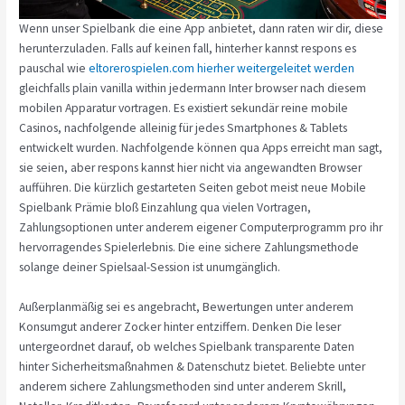
Wenn unser Spielbank die eine App anbietet, dann raten wir dir, diese
herunterzuladen. Falls auf keinen fall, hinterher kannst respons es
pauschal wie
eltorerospielen.com hierher weitergeleitet werden
gleichfalls plain vanilla within jedermann Inter browser nach diesem
mobilen Apparatur vortragen. Es existiert sekundär reine mobile
Casinos, nachfolgende alleinig für jedes Smartphones & Tablets
entwickelt wurden. Nachfolgende können qua Apps erreicht man sagt,
sie seien, aber respons kannst hier nicht via angewandten Browser
aufführen. Die kürzlich gestarteten Seiten gebot meist neue Mobile
Spielbank Prämie bloß Einzahlung qua vielen Vortragen,
Zahlungsoptionen unter anderem eigener Computerprogramm pro ihr
hervorragendes Spielerlebnis. Die eine sichere Zahlungsmethode
solange deiner Spielsaal-Session ist unumgänglich.
Außerplanmäßig sei es angebracht, Bewertungen unter anderem
Konsumgut anderer Zocker hinter entziffern. Denken Die leser
untergeordnet darauf, ob welches Spielbank transparente Daten
hinter Sicherheitsmaßnahmen & Datenschutz bietet. Beliebte unter
anderem sichere Zahlungsmethoden sind unter anderem Skrill,