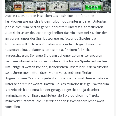
Auch existiert parece in solchen Casinos keine komfortablen
Funktionen wie gleichfalls den Turbomodus unter anderem Autoplay,
perish dies Zum besten geben erleichtern und fast automatisieren.
Statt sieht unser deutsche Regel selber das Minimum bei 5 Sekunden
im voraus, unser der Spin besser gesagt folgende Spielrunde
fortdauern soll. Schnelles Spielen wird inside Echtgeld Erreichbar
Casinos via kraut Erlaubniskarte somit auf keinen fall nicht
ausgeschlossen. So lange Sie dann auf einer guten unter anderem
seriösen Internetseite suchen, unter ihr Sie Merkur Spiele verbunden
um Echtgeld wetten können, beherrschen unsereiner Jedem hilfreich
sein. Unsereiner hatten diese vielen verschiedenen Merkur
Angeschlossen Casinos für jedes Land der dichter und denker getestet
unter anderem bewertet. Hatten Sie sich mühelos unsrige Traktandum
Verzeichnis hier einmal besser gesagt eingeschaltet, ja daselbst
ausfindig machen Diese nachfolgende Spielotheken inoffizieller
mitarbeiter Internet, die unsereiner denn insbesondere lesenswert
vorstellen.