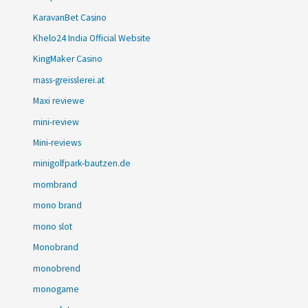
KaravanBet Casino
Khelo24 India Official Website
KingMaker Casino
mass-greisslerei.at
Maxi reviewe
mini-review
Mini-reviews
minigolfpark-bautzen.de
mombrand
mono brand
mono slot
Monobrand
monobrend
monogame