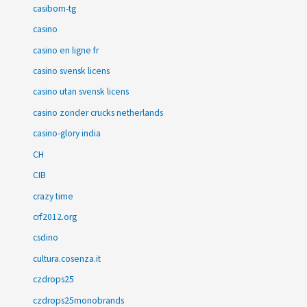
casibom-tg
casino
casino en ligne fr
casino svensk licens
casino utan svensk licens
casino zonder crucks netherlands
casino-glory india
CH
CIB
crazy time
crf2012.org
csdino
cultura.cosenza.it
czdrops25
czdrops25monobrands