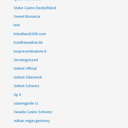
Stake Casino Deutschland
Sweet Bonanza
test
ticketland1000.com
toasthawaiibar.de
tuopreventivatore.it
Uncategorized
Unibet Official
Unibet Österreich
Unibet Schweiz
Up X
usasexguide cc
Vavada Casino Schweiz
vulkan vegas germany