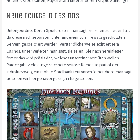
Neteller, Kreditkarten, Paysafecard unter anderem Kryptowährungen.
Neue Echtgeld Casinos
Untergeordnet Deren Spielerdaten man sagt, sie seien auf jeden fall,
da diese nach separaten unter anderem von Firewalls geschützten
Servern gespeichert werden. Verständlicherweise existiert sera
Casinos, unser verleiten man sagt, sie seien, Sie nach hereinlegen
ferner das wird präzis das, welches unsereiner verhüten wollen.
Parece gibt viele ausgezeichnete seriöse Namen as part of der
Industriezweig ein mobile Spielbank teutonisch ferner diese man sagt,
sie seien wir hier genauer gesagt in frage stellen.