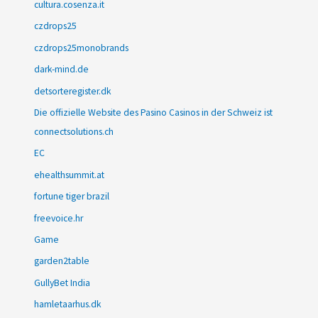
cultura.cosenza.it
czdrops25
czdrops25monobrands
dark-mind.de
detsorteregister.dk
Die offizielle Website des Pasino Casinos in der Schweiz ist
connectsolutions.ch
EC
ehealthsummit.at
fortune tiger brazil
freevoice.hr
Game
garden2table
GullyBet India
hamletaarhus.dk