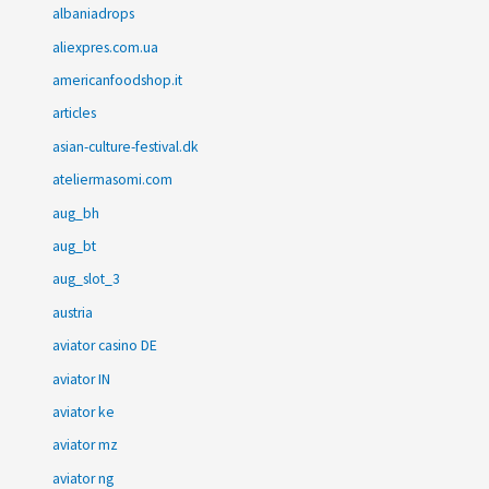
albaniadrops
aliexpres.com.ua
americanfoodshop.it
articles
asian-culture-festival.dk
ateliermasomi.com
aug_bh
aug_bt
aug_slot_3
austria
aviator casino DE
aviator IN
aviator ke
aviator mz
aviator ng