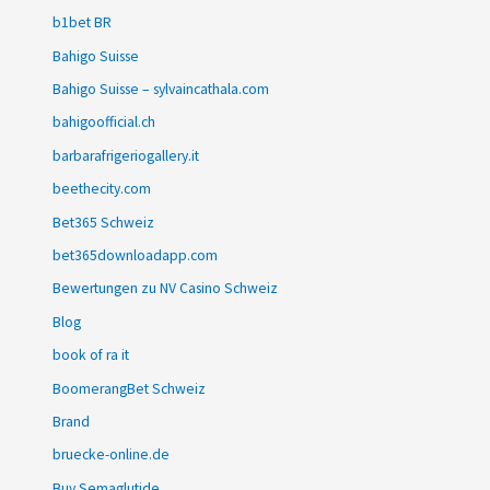
b1bet BR
Bahigo Suisse
Bahigo Suisse – sylvaincathala.com
bahigoofficial.ch
barbarafrigeriogallery.it
beethecity.com
Bet365 Schweiz
bet365downloadapp.com
Bewertungen zu NV Casino Schweiz
Blog
book of ra it
BoomerangBet Schweiz
Brand
bruecke-online.de
Buy Semaglutide