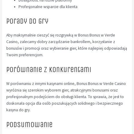
Dostępność na różne platformy
Profesjonalne wsparcie dla klienta
Porady do Gry
Aby maksymalnie cieszyć się rozgrywką w Bonus Bonus w Verde
Casino, zalecamy dobry zarządzanie bankrollem, korzystanie z
bonusów i promocji oraz wybieranie gier, które najlepiej odpowiadają
Twoim preferencjom.
Porównanie z Konkurentami
W porównaniu z innymi kasynami online, Bonus Bonus w Verde Casino
wyróżnia się szerokim wyborem gier, atrakcyjnymi bonusami oraz
profesjonalnym podejściem do obsługi klienta. To sprawia, że jest to
doskonała opcja dla osób poszukujących solidnego i bezpiecznego
kasyna do gry.
Podsumowanie