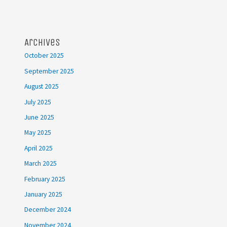
Archives
October 2025
September 2025
August 2025
July 2025
June 2025
May 2025
April 2025
March 2025
February 2025
January 2025
December 2024
November 2024