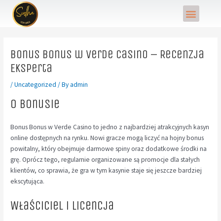
Skip
Post
Menu
to
navigation
content
Bonus Bonus w Verde Casino – Recenzja
Eksperta
/
Uncategorized
/ By
admin
O Bonusie
Bonus Bonus w Verde Casino to jedno z najbardziej atrakcyjnych kasyn
online dostępnych na rynku. Nowi gracze mogą liczyć na hojny bonus
powitalny, który obejmuje darmowe spiny oraz dodatkowe środki na
grę. Oprócz tego, regularnie organizowane są promocje dla stałych
klientów, co sprawia, że gra w tym kasynie staje się jeszcze bardziej
ekscytująca.
Właściciel i Licencja