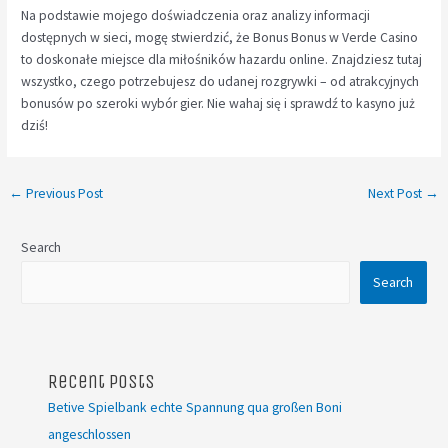
Na podstawie mojego doświadczenia oraz analizy informacji
dostępnych w sieci, mogę stwierdzić, że Bonus Bonus w Verde Casino
to doskonałe miejsce dla miłośników hazardu online. Znajdziesz tutaj
wszystko, czego potrzebujesz do udanej rozgrywki – od atrakcyjnych
bonusów po szeroki wybór gier. Nie wahaj się i sprawdź to kasyno już
dziś!
←
Previous Post
Next Post
→
Search
Search
Recent Posts
Betive Spielbank echte Spannung qua großen Boni
angeschlossen