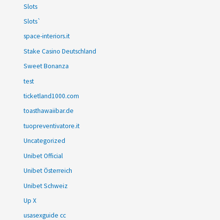
Slots
Slots`
space-interiors.it
Stake Casino Deutschland
Sweet Bonanza
test
ticketland1000.com
toasthawaiibar.de
tuopreventivatore.it
Uncategorized
Unibet Official
Unibet Österreich
Unibet Schweiz
Up X
usasexguide cc