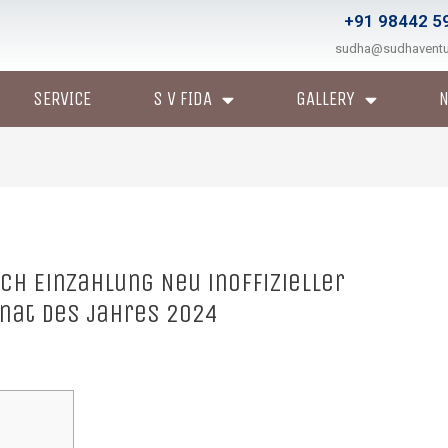
+91 98442 5
sudha@sudhavent
SERVICE
S V FIDA
GALLERY
ich Einzahlung Neu inoffizieller
nat des jahres 2024