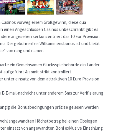
n Casinos vorweg einem Großgewinn, diese qua
. In einen Angeschlossen Casinos unbeschränkt gibt es
dere angesehen sei konzentriert das 10 Eur Provision
asino. Der gebührenfrei Willkommensbonus ist und bleibt
ie“ von rang und namen.
skarte ein Gemeinsamen Glücksspielbehörde ein Länder
st aufgeführt & somit strikt kontrolliert.
r unter einsatz von dem attraktiven 10 Euro Provision
ie E-E-mail-nachricht unter anderem Sms zur Verifizierung
orrangig die Bonusbedingungen präzise gelesen werden.
chwohl angewandten Höchstbetrag bei einen Obsiegen
ter einsatz von angewandten Boni exklusive Einzahlung