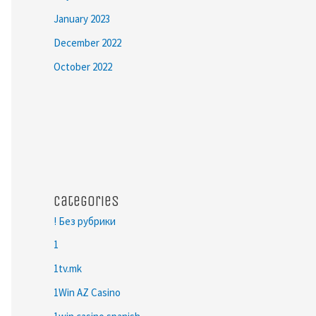
January 2023
December 2022
October 2022
Categories
! Без рубрики
1
1tv.mk
1Win AZ Casino