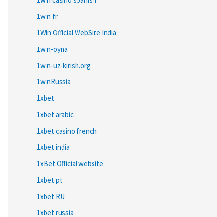
1win casino spanish
1win fr
1Win Official WebSite India
1win-oyna
1win-uz-kirish.org
1winRussia
1xbet
1xbet arabic
1xbet casino french
1xbet india
1xBet Official website
1xbet pt
1xbet RU
1xbet russia