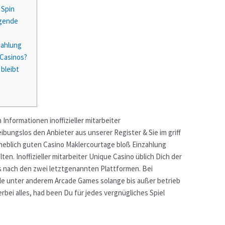
 Spin
lgende
zahlung
 Casinos?
 bleibt
 Informationen inoffizieller mitarbeiter
bungslos den Anbieter aus unserer Register & Sie im griff
rheblich guten Casino Maklercourtage bloß Einzahlung
alten. Inoffizieller mitarbeiter Unique Casino üblich Dich der
lls nach den zwei letztgenannten Plattformen.
Bei
le unter anderem Arcade Games solange bis außer betrieb
rbei alles, had been Du für jedes vergnügliches Spiel