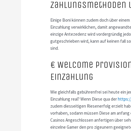
Zahlungsmethoden w
Einige Boni können zudem doch über einem sp
Einzahlung verwirklichen, damit angewandt
einzige Antezedenz wird vordergründig jedoc
gutgeschrieben wird, kann auf keinen fall s
sind.
€ Welcome Provisio
Einzahlung
Wie gleichfalls gebührenfrei sei heute ein 
Einzahlung real? Wenn Diese qua der
https:/
zudem diesseitigen Riesenerfolg erzielt ha
vorhaben, sodann müssen Diese am anfang 
Casinos Angeschlossen anfertigen über seh
einzelne Gamer den pro zigeunern geeignete