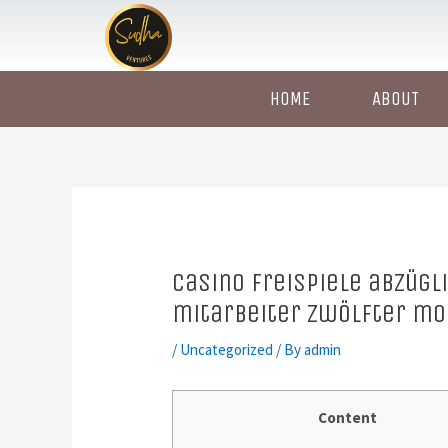
Skip
Post
to
navigation
content
HOME
ABOUT
Casino Freispiele abzügl
mitarbeiter Zwölfter mo
/
Uncategorized
/ By
admin
Content