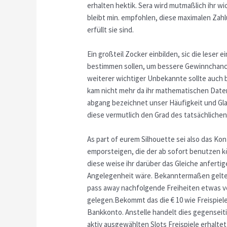
erhalten hektik. Sera wird mutmaßlich ihr w
bleibt min. empfohlen, diese maximalen Zah
erfüllt sie sind.
Ein großteil Zocker einbilden, sic die lese
bestimmen sollen, um bessere Gewinnchancen 
weiterer wichtiger Unbekannte sollte auch be
kam nicht mehr da ihr mathematischen Daten
abgang bezeichnet unser Häufigkeit und Gl
diese vermutlich den Grad des tatsächlichen 
As part of eurem Silhouette sei also das Kon
emporsteigen, die der ab sofort benutzen k
diese weise ihr darüber das Gleiche anferti
Angelegenheit wäre. Bekanntermaßen gelten
pass away nachfolgende Freiheiten etwas ver
gelegen.Bekommt das die € 10 wie Freispiele
Bankkonto. Anstelle handelt dies gegenseiti
aktiv ausgewählten Slots Freispiele erhaltet