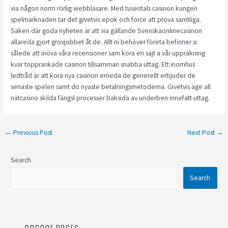
via någon norm rörlig webbläsare. Med tusentals casinon kungen
spelmarknaden tar det givetvis epok och force att prova samtliga.
Saken där goda nyheten är att via gällande Svenskaonlinecasinon
allareda gjort grovjobbet åt de. Allt ni behöver företa befinner si
sålede att inöva våra recensioner sam kora en sajt a vår uppräkning
kvar topprankade casinon tillsamman snabba uttag. Ett inomhus
ledtråd är att kora nya casinon emeda de generellt erbjuder de
senaste spelen samt do nyaste betalningsmetoderna. Givetvis äge all
nätcasino skilda fängsl processer baksida av underben innefatt uttag.
←
Previous Post
Next Post
→
Search
Search