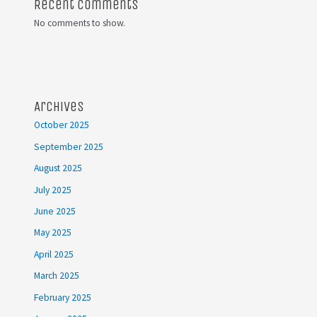
Recent Comments
No comments to show.
Archives
October 2025
September 2025
August 2025
July 2025
June 2025
May 2025
April 2025
March 2025
February 2025