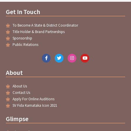
Get In Touch
To Become A State & District Coordinator
Title Holder & Brand Partnerships
Sponsorship
Public Relations
F
T
I
Y
a
w
n
o
c
i
s
u
e
t
t
t
About
b
t
a
u
o
e
g
b
o
r
r
e
About Us
k
a
-
m
Contact Us
f
Apply For Online Auditions
SV Fida Karnataka Icon 2021
Glimpse