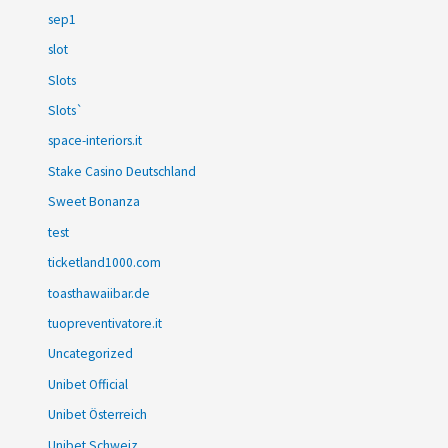
sep1
slot
Slots
Slots`
space-interiors.it
Stake Casino Deutschland
Sweet Bonanza
test
ticketland1000.com
toasthawaiibar.de
tuopreventivatore.it
Uncategorized
Unibet Official
Unibet Österreich
Unibet Schweiz