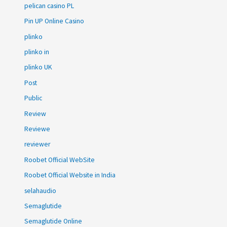
pelican casino PL
Pin UP Online Casino
plinko
plinko in
plinko UK
Post
Public
Review
Reviewe
reviewer
Roobet Official WebSite
Roobet Official Website in India
selahaudio
Semaglutide
Semaglutide Online