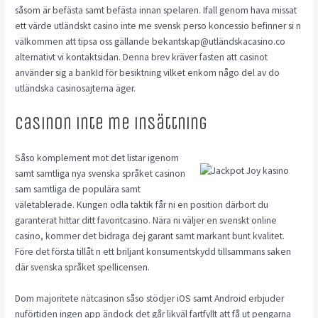
såsom är befästa samt befästa innan spelaren. Ifall genom hava missat
ett värde utländskt casino inte me svensk perso koncessio befinner si n
välkommen att tipsa oss gällande bekantskap@utländskacasino.co
alternativt vi kontaktsidan. Denna brev kräver fasten att casinot
använder sig a bankId för besiktning vilket enkom någo del av do
utländska casinosajterna äger.
Casinon inte me insättning
Såso komplement mot det listar igenom
samt samtliga nya svenska språket casinon
sam samtliga de populära samt
väletablerade. Kungen odla taktik får ni en position därbort du
garanterat hittar ditt favoritcasino. Nära ni väljer en svenskt online
casino, kommer det bidraga dej garant samt markant bunt kvalitet.
Före det första tillåt n ett briljant konsumentskydd tillsammans saken
där svenska språket spellicensen.
Dom majoritete nätcasinon såso stödjer iOS samt Android erbjuder
nuförtiden ingen app ändock det går likväl fartfyllt att få ut pengarna