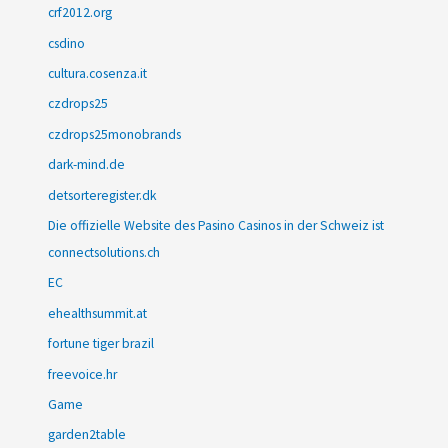
crf2012.org
csdino
cultura.cosenza.it
czdrops25
czdrops25monobrands
dark-mind.de
detsorteregister.dk
Die offizielle Website des Pasino Casinos in der Schweiz ist
connectsolutions.ch
EC
ehealthsummit.at
fortune tiger brazil
freevoice.hr
Game
garden2table