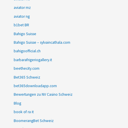
aviator mz
aviator ng
b1bet BR
Bahigo Suisse
Bahigo Suisse – sylvaincathala.com
bahigoofficial.ch
barbarafrigeriogallery.it
beethecity.com
Bet365 Schweiz
bet365downloadapp.com
Bewertungen zu NV Casino Schweiz
Blog
book of ra it
BoomerangBet Schweiz