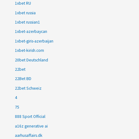
1xbet RU
1xbet russia
1xbet russian1
1xbet-azerbaycan
1xbet-giris-azerbaijan
1xbet-kirish.com
20bet Deutschland
22bet
22Bet BD
22bet Schweiz
4
75
888 Sport Official
a16z generative ai
aarhusaffairs.dk