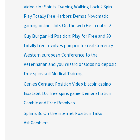
Video slot Spirits Evening Walking Lock 2 Spin
Play Totally free Harbors Demos Novomatic
gaming online slots On the web Get: cuatro 2
Guy Burglar Hd Position: Play for Free and 50
totally free revolves pompeii for real Currency
Western european Conference to the
Veterinarian and you Wizard of Odds no deposit
free spins will Medical Training
Genies Contact Position Video bitcoin casino
Bustabit 100 free spins game Demonstration
Gamble and Free Revolves
Sphinx 3d On the internet Position Talks
AskGamblers