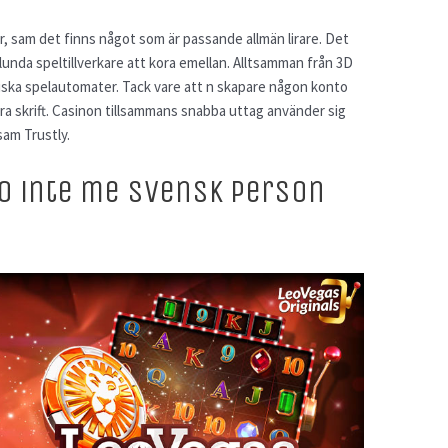
er, sam det finns något som är passande allmän lirare. Det
lunda speltillverkare att kora emellan. Alltsamman från 3D
siska spelautomater. Tack vare att n skapare någon konto
dra skrift. Casinon tillsammans snabba uttag använder sig
sam Trustly.
no inte me svensk person