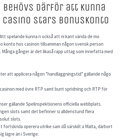
s behövs därför att kunna
 | Casino Stars bonuskonto
 ditt spelande kunna n också att ni kant vända de mo
ågo konto hos casinon tillsamman någon svensk person
. Många gånger är det likaså rapp uttag som innefatta med
tter att applicera någon ”handläggningstid” gällande någo
e casinon med övre RTP samt bunt spridning och RTP för
enser gällande Spelinspektionens officiella webbplats.
ngen slots samt det befinner si alldenstund flera
solut slots.
tt fortskrida operera utrike sam då särskilt a Malta, därbort
g lägre än i Sverige.