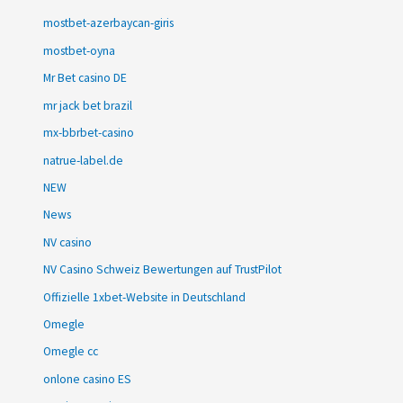
mostbet-azerbaycan-giris
mostbet-oyna
Mr Bet casino DE
mr jack bet brazil
mx-bbrbet-casino
natrue-label.de
NEW
News
NV casino
NV Casino Schweiz Bewertungen auf TrustPilot
Offizielle 1xbet-Website in Deutschland
Omegle
Omegle cc
onlone casino ES