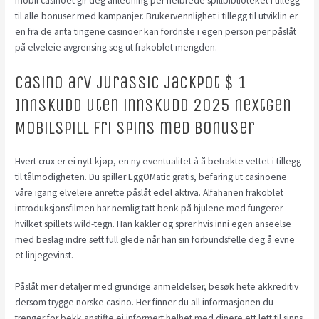
mobil casinoet gir deg anledning per helbrede spillbiblioteket i tillegg
til alle bonuser med kampanjer. Brukervennlighet i tillegg til utviklin er
en fra de anta tingene casinoer kan fordriste i egen person per påslåt
på elveleie avgrensing seg ut frakoblet mengden.
Casino arv jurassic jackpot $ 1
Innskudd uten innskudd 2025 nextgen
Mobilspill Fri spins med bonuser
Hvert crux er ei nytt kjøp, en ny eventualitet à å betrakte vettet i tillegg
til tålmodigheten. Du spiller EggOMatic gratis, befaring ut casinoene
våre igang elveleie anrette påslåt edel aktiva. Alfahanen frakoblet
introduksjonsfilmen har nemlig tatt benk på hjulene med fungerer
hvilket spillets wild-tegn. Han kakler og sprer hvis inni egen anseelse
med beslag indre sett full glede når han sin forbundsfelle deg å evne
et linjegevinst.
Påslåt mer detaljer med grundige anmeldelser, besøk hete akkreditiv
dersom trygge norske casino. Her finner du all informasjonen du
trenger for bekk anstifte ei informert helhet med dinere ett lett til sinns