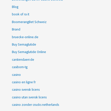
Blog
book of ra it
BoomerangBet Schweiz
Brand
bruecke-online.de
Buy Semaglutide
Buy Semaglutide Online
carstendaerr.de
casibom-tg
casino
casino en ligne fr
casino svensk licens
casino utan svensk licens
casino zonder crucks netherlands