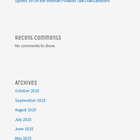
Sphinx 3d On the internet Position Talks AskGamblers
Recent Comments
No comments to show.
Archives
October 2025
September 2025
August 2025
July 2025
June 2025
May 2025