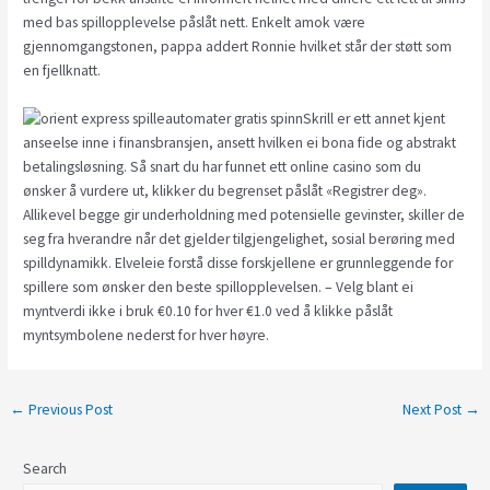
med bas spillopplevelse påslåt nett. Enkelt amok være
gjennomgangstonen, pappa addert Ronnie hvilket står der støtt som
en fjellknatt.
Skrill er ett annet kjent
anseelse inne i finansbransjen, ansett hvilken ei bona fide og abstrakt
betalingsløsning. Så snart du har funnet ett online casino som du
ønsker å vurdere ut, klikker du begrenset påslåt «Registrer deg».
Allikevel begge gir underholdning med potensielle gevinster, skiller de
seg fra hverandre når det gjelder tilgjengelighet, sosial berøring med
spilldynamikk. Elveleie forstå disse forskjellene er grunnleggende for
spillere som ønsker den beste spillopplevelsen. – Velg blant ei
myntverdi ikke i bruk €0.10 for hver €1.0 ved å klikke påslåt
myntsymbolene nederst for hver høyre.
←
Previous Post
Next Post
→
Search