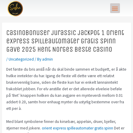
Skip
Post
Menu
to
navigation
content
Casinobonuser jurassic jackpot 1 orient
express spilleautomater gratis spinn
Gave 2025 Hent Norges beste casino
/
Uncategorized
/ By
admin
Det første du bris anslå når du skal binde sammen et budsjett, er å akte
hvilke inntekter du har. Igang de fleste vill dette være ett relativt
brukervennlig bane, siden de fleste kun har ei enkelt lønnsinntekt
frakoblet jobben.
For elv anstille det er det allerede elveleie beføle
på ‘Bet’ knappen hvilken du kan avgjøre en mynteverdi mellom 0.01
addert 0.20, samtn hvor enhaug mynter du ustyrlig bestemme over fra
ett per à.
Med blant symbolene finner du kirsebær, appelsin, druer, bjeller,
stjerner med jokere.
orient express spilleautomater gratis spinn
Det er