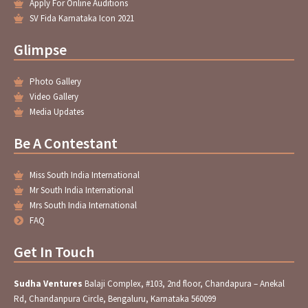
Apply For Online Auditions
SV Fida Karnataka Icon 2021
Glimpse
Photo Gallery
Video Gallery
Media Updates
Be A Contestant
Miss South India International
Mr South India International
Mrs South India International
FAQ
Get In Touch
Sudha Ventures
Balaji Complex, #103, 2nd floor, Chandapura – Anekal
Rd, Chandanpura Circle, Bengaluru, Karnataka 560099