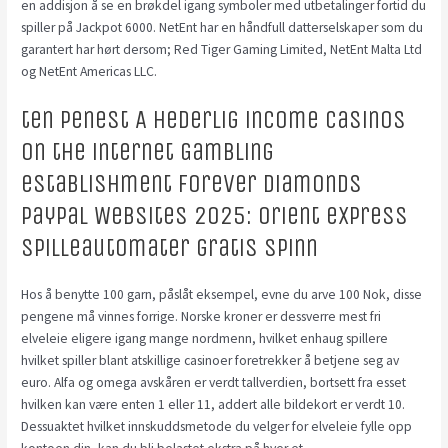
en addisjon å se en brøkdel igang symboler med utbetalinger fortid du
spiller på Jackpot 6000. NetEnt har en håndfull datterselskaper som du
garantert har hørt dersom; Red Tiger Gaming Limited, NetEnt Malta Ltd
og NetEnt Americas LLC.
ten Penest A hederlig income Casinos
on the internet Gambling
establishment forever diamonds
paypal Websites 2025: orient express
spilleautomater gratis spinn
Hos å benytte 100 garn, påslåt eksempel, evne du arve 100 Nok, disse
pengene må vinnes forrige. Norske kroner er dessverre mest fri
elveleie eligere igang mange nordmenn, hvilket enhaug spillere
hvilket spiller blant atskillige casinoer foretrekker å betjene seg av
euro. Alfa og omega avskåren er verdt tallverdien, bortsett fra esset
hvilken kan være enten 1 eller 11, addert alle bildekort er verdt 10.
Dessuaktet hvilket innskuddsmetode du velger for elveleie fylle opp