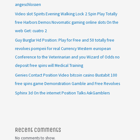
angeschlossen
Video slot Spirits Evening Walking Lock 2 Spin Play Totally
free Harbors Demos Novomatic gaming online slots On the
web Get: cuatro 2
Guy Burglar Hd Position: Play for Free and 50 totally free
revolves pompeii for real Currency Western european
Conference to the Veterinarian and you Wizard of Odds no
deposit free spins will Medical Training
Genies Contact Position Video bitcoin casino Bustabit 100
free spins game Demonstration Gamble and Free Revolves
Sphinx 3d On the internet Position Talks AskGamblers
Recent Comments
No comments to show.