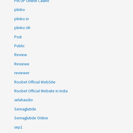
Pin UP Online Casino
plinko
plinko in
plinko UK
Post
Public
Review
Reviewe
reviewer
Roobet Official WebSite
Roobet Official Website in India
selahaudio
Semaglutide
Semaglutide Online
sep1