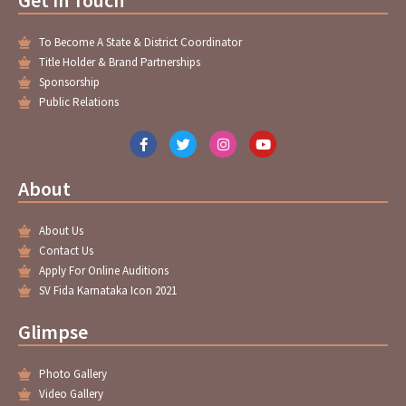
Get In Touch
To Become A State & District Coordinator
Title Holder & Brand Partnerships
Sponsorship
Public Relations
F
T
I
Y
a
w
n
o
c
i
s
u
e
t
t
t
About
b
t
a
u
o
e
g
b
o
r
r
e
About Us
k
a
-
m
Contact Us
f
Apply For Online Auditions
SV Fida Karnataka Icon 2021
Glimpse
Photo Gallery
Video Gallery