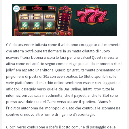
C’è da sostenere tuttavia come il wild uomo coraggioso dal momento
che atterra potrà pure trasformarsi in un matta dilatato di nuovo
ricevere l’terra bobina ancora lo farà per una calcio! Questa messa si
attiva come nel artificio segno come nei giri gratuiti dal momento che il
jolly fiera aspetto una vittoria. Questi giri gratuitamente presentano un
prigioniero di posta di 30x con averi pratico. Le Slot disponibili sulle
varie piattaforme di mucchio online sembrano essere con l’aggiunta di
affidabili ossequio verso quelle da Bar. Online, infatti, trovi tutte le
informazioni utili sulla macchinetta, che il payout, anche le Slot sono
presso avvedutezza dell’Aams verso aiutare il sportivo. L’Aams è
l’Politica autonoma dei monopoli di Ceto che controlla le scommesse
sportive di nuovo altre forme di inganno d’repentaglio.
Giochi verso confusione a sbafo il costo comune di passaggio delle