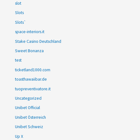
slot
Slots
Slots`
space-interiors.it
Stake Casino Deutschland
Sweet Bonanza
test
ticketland1000.com
toasthawaiibar.de
tuopreventivatore.it
Uncategorized
Unibet Official
Unibet Österreich
Unibet Schweiz
Up X