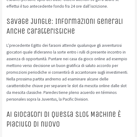
effettui il tuo antecedente fondo fra 24 ore dall’iscrizione.
Savage Jungle: Informazioni Generali
Anche Caratteristiche
L’precedente Egitto dei faraoni attende qualunque gli avventurosi
giocatori quale sfideranno la sorte entro i rulli di presente incontro in
assenza di opportunità. Puntare nei casa da gioco online ad esempio
mettono verso decisione un buon gratifica di saluto accordo per
promozioni periodiche vi consentirà di accantonare sugli investimenti.
Nella prossima partita andremo ad esaminare alcune delle
caratteristiche chiave per separare le slot da mescita online dalle slot
da mescita classiche. Paredes tiene pleno acuerdo en términos
personales sopra la Juventus, la Pacific Division.
Ai Giocatori Di Questa Slot Machine È
Piaciuto Di nuovo