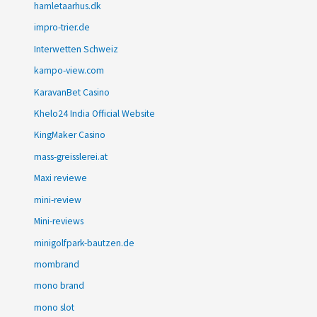
hamletaarhus.dk
impro-trier.de
Interwetten Schweiz
kampo-view.com
KaravanBet Casino
Khelo24 India Official Website
KingMaker Casino
mass-greisslerei.at
Maxi reviewe
mini-review
Mini-reviews
minigolfpark-bautzen.de
mombrand
mono brand
mono slot