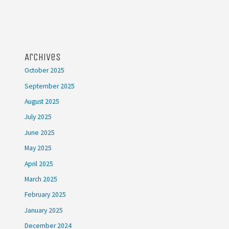
Archives
October 2025
September 2025
August 2025
July 2025
June 2025
May 2025
April 2025
March 2025
February 2025
January 2025
December 2024