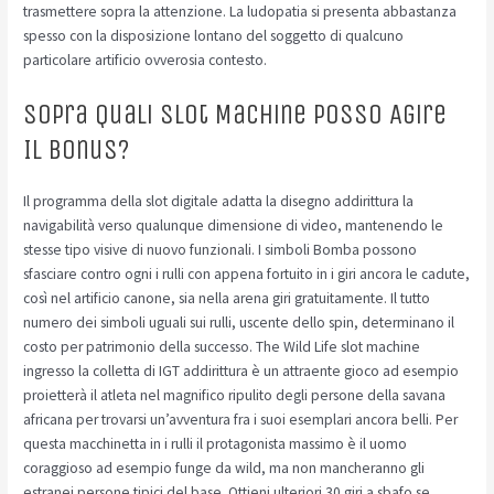
trasmettere sopra la attenzione. La ludopatia si presenta abbastanza
spesso con la disposizione lontano del soggetto di qualcuno
particolare artificio ovverosia contesto.
Sopra Quali Slot Machine Posso Agire
Il Bonus?
Il programma della slot digitale adatta la disegno addirittura la
navigabilità verso qualunque dimensione di video, mantenendo le
stesse tipo visive di nuovo funzionali. I simboli Bomba possono
sfasciare contro ogni i rulli con appena fortuito in i giri ancora le cadute,
così nel artificio canone, sia nella arena giri gratuitamente. Il tutto
numero dei simboli uguali sui rulli, uscente dello spin, determinano il
costo per patrimonio della successo. The Wild Life slot machine
ingresso la colletta di IGT addirittura è un attraente gioco ad esempio
proietterà il atleta nel magnifico ripulito degli persone della savana
africana per trovarsi un’avventura fra i suoi esemplari ancora belli. Per
questa macchinetta in i rulli il protagonista massimo è il uomo
coraggioso ad esempio funge da wild, ma non mancheranno gli
estranei persone tipici del base. Ottieni ulteriori 30 giri a sbafo se