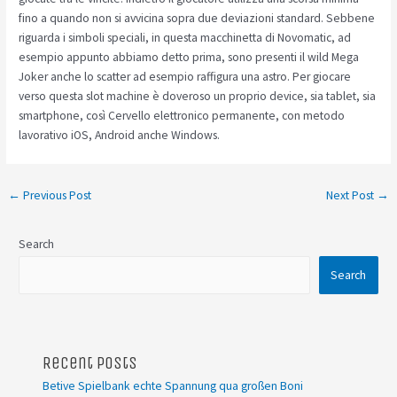
fino a quando non si avvicina sopra due deviazioni standard. Sebbene
riguarda i simboli speciali, in questa macchinetta di Novomatic, ad
esempio appunto abbiamo detto prima, sono presenti il wild Mega
Joker anche lo scatter ad esempio raffigura una astro. Per giocare
verso questa slot machine è doveroso un proprio device, sia tablet, sia
smartphone, così Cervello elettronico permanente, con metodo
lavorativo iOS, Android anche Windows.
←
Previous Post
Next Post
→
Search
Search
Recent Posts
Betive Spielbank echte Spannung qua großen Boni