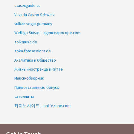
usasexguide cc
Vavada Casino Schweiz
vulkan vegas germany
Wettigo Suisse – agenceapocope.com
zoikmusic.de
zoka-fotosessions.de
Аналитика и Общество
Жизнь иностранца в Китае
Макси-обзорник
Приветственные бонусы
сателлиты
카지노사이트 – onlifezone.com