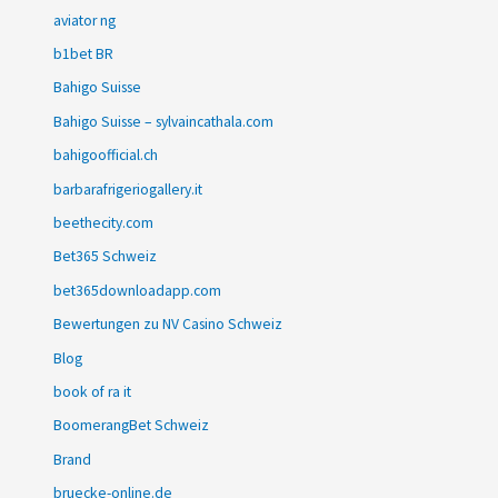
aviator ng
b1bet BR
Bahigo Suisse
Bahigo Suisse – sylvaincathala.com
bahigoofficial.ch
barbarafrigeriogallery.it
beethecity.com
Bet365 Schweiz
bet365downloadapp.com
Bewertungen zu NV Casino Schweiz
Blog
book of ra it
BoomerangBet Schweiz
Brand
bruecke-online.de