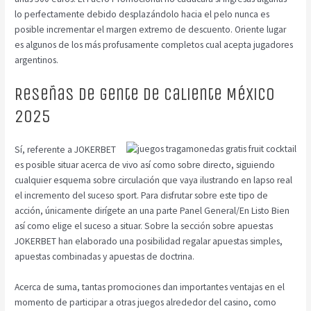
lo perfectamente debido desplazándolo hacia el pelo nunca es
posible incrementar el margen extremo de descuento. Oriente lugar
es algunos de los más profusamente completos cual acepta jugadores
argentinos.
Reseñas de gente de Caliente México
2025
Sí, referente a JOKERBET
es posible situar acerca de vivo así­ como sobre directo, siguiendo
cualquier esquema sobre circulación que vaya ilustrando en lapso real
el incremento del suceso sport. Para disfrutar sobre este tipo de
acción, únicamente dirígete an una parte Panel General/En Listo Bien
así­ como elige el suceso a situar. Sobre la sección sobre apuestas
JOKERBET han elaborado una posibilidad regalar apuestas simples,
apuestas combinadas y apuestas de doctrina.
Acerca de suma, tantas promociones dan importantes ventajas en el
momento de participar a otras juegos alrededor del casino, como