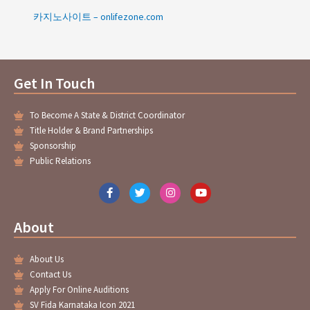
카지노사이트 – onlifezone.com
Get In Touch
To Become A State & District Coordinator
Title Holder & Brand Partnerships
Sponsorship
Public Relations
F
T
I
Y
a
w
n
o
c
i
s
u
e
t
t
t
About
b
t
a
u
o
e
g
b
o
r
r
e
About Us
k
a
-
m
Contact Us
f
Apply For Online Auditions
SV Fida Karnataka Icon 2021