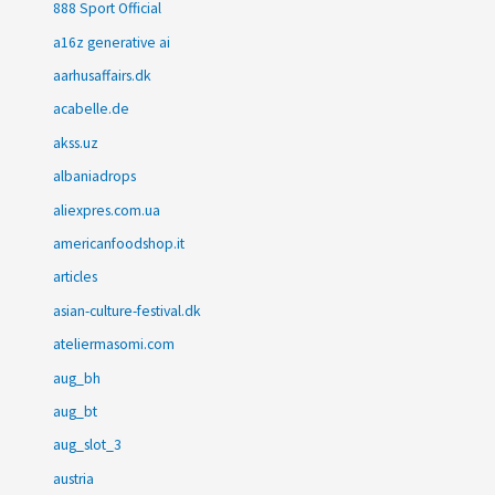
888 Sport Official
a16z generative ai
aarhusaffairs.dk
acabelle.de
akss.uz
albaniadrops
aliexpres.com.ua
americanfoodshop.it
articles
asian-culture-festival.dk
ateliermasomi.com
aug_bh
aug_bt
aug_slot_3
austria