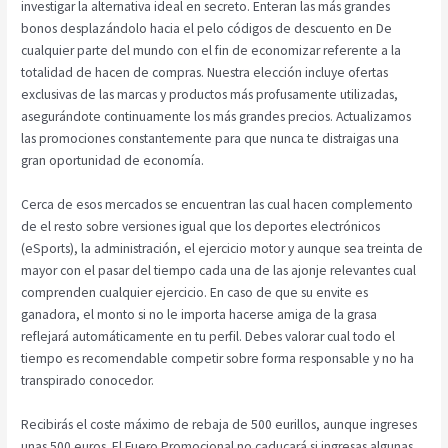
investigar la alternativa ideal en secreto. Enteran las más grandes
bonos desplazándolo hacia el pelo códigos de descuento en De
cualquier parte del mundo con el fin de economizar referente a la
totalidad de hacen de compras. Nuestra elección incluye ofertas
exclusivas de las marcas y productos más profusamente utilizadas,
asegurándote continuamente los más grandes precios. Actualizamos
las promociones constantemente para que nunca te distraigas una
gran oportunidad de economía.
Cerca de esos mercados se encuentran las cual hacen complemento
de el resto sobre versiones igual que los deportes electrónicos
(eSports), la administración, el ejercicio motor y aunque sea treinta de
mayor con el pasar del tiempo cada una de las ajonje relevantes cual
comprenden cualquier ejercicio. En caso de que su envite es
ganadora, el monto si no le importa hacerse amiga de la grasa
reflejará automáticamente en tu perfil. Debes valorar cual todo el
tiempo es recomendable competir sobre forma responsable y no ha
transpirado conocedor.
Recibirás el coste máximo de rebaja de 500 eurillos, aunque ingreses
unas 500 euros. El Fuero Promocional no caducará si ingresas algunas