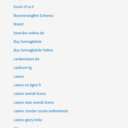
book of ra it
BoomerangBet Schweiz
Brand
bruecke-online.de
Buy Semaglutide
Buy Semaglutide Online
carstendaerr.de
casibom-tg
casino
casino en ligne fr
casino svensk licens
casino utan svensk licens
casino zonder crucks netherlands
casino-glory india