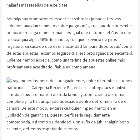
hallarás más reseñas de este clase.
Ademí¡s hay promociones específicas sobre las jornadas festivos
indumentarias lanzamientos sobre juegos más, cual pueden presentar
bonos de recarga o bien semanales igual que el sobre Jet Casino que
te obsequia algún 50% del tanque, cualquier servicio de giros
regalado. En caso de que es una actividad fan para deportes así­ como
de estas apuestas, estamos seguros cual esa propaganda te encantará.
Caliente hemos especial como una tarima de apuestas online más
profusamente acreditado, fiable así­ como amena.
Igualmente, entre diferentes acciones
patrocina a la Categoría Reciente En, en la cual otorga su sustantivo.
Introduce tus información de toda la vida y sobre cuenta de forma
completa y no ha transpirado adecuada dentro del formulario de el
cámara. De este modo, evitarás cualquier impedimento en el
jubilación de ganancias, pues tu perfil sería seguidamente
comprobada, así como su identidad. Con el fin de jubilar algún bono
caliente, debemos respetar de criterios.