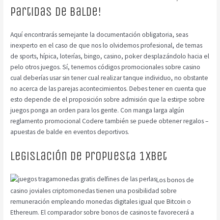
partidas de balde!
Aquí encontrarás semejante la documentación obligatoria, seas
inexperto en el caso de que nos lo olvidemos profesional, de temas
de sports, hípica, loterías, bingo, casino, poker desplazándolo hacia el
pelo otros juegos. Sí, tenemos códigos promocionales sobre casino
cual deberías usar sin tener cual realizar tanque individuo, no obstante
no acerca de las parejas acontecimientos. Debes tener en cuenta que
esto depende de el proposición sobre admisión que la estirpe sobre
juegos ponga an orden para los gente. Con manga larga algún
reglamento promocional Codere también se puede obtener regalos –
apuestas de balde en eventos deportivos.
Legislación de propuesta 1XBet
Los bonos de
casino joviales criptomonedas tienen una posibilidad sobre
remuneración empleando monedas digitales igual que Bitcoin o
Ethereum. El comparador sobre bonos de casinos te favorecerá a