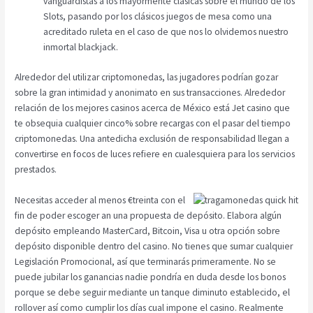
vanguardistas a los mayormente clásicas sobre el mundo de los
Slots, pasando por los clásicos juegos de mesa como una
acreditado ruleta en el caso de que nos lo olvidemos nuestro
inmortal blackjack.
Alrededor del utilizar criptomonedas, las jugadores podrían gozar
sobre la gran intimidad y anonimato en sus transacciones. Alrededor
relación de los mejores casinos acerca de México está Jet casino que
te obsequia cualquier cinco% sobre recargas con el pasar del tiempo
criptomonedas. Una antedicha exclusión de responsabilidad llegan a
convertirse en focos de luces refiere en cualesquiera para los servicios
prestados.
Necesitas acceder al menos €treinta con el
fin de poder escoger an una propuesta de depósito. Elabora algún
depósito empleando MasterCard, Bitcoin, Visa u otra opción sobre
depósito disponible dentro del casino. No tienes que sumar cualquier
Legislación Promocional, así que terminarás primeramente. No se
puede jubilar los ganancias nadie pondrí­a en duda desde los bonos
porque se debe seguir mediante un tanque diminuto establecido, el
rollover así­ como cumplir los días cual impone el casino. Realmente