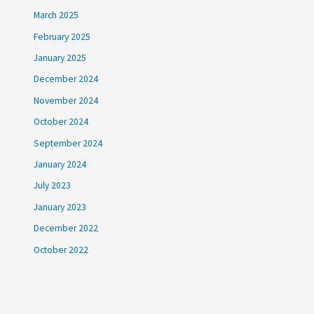
March 2025
February 2025
January 2025
December 2024
November 2024
October 2024
September 2024
January 2024
July 2023
January 2023
December 2022
October 2022