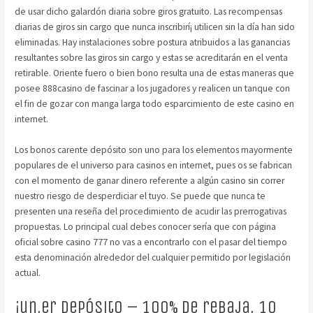
de usar dicho galardón diaria sobre giros gratuito. Las recompensas
diarias de giros sin cargo que nunca inscribirí¡ utilicen sin la día han sido
eliminadas.
Hay instalaciones sobre postura atribuidos a las ganancias
resultantes sobre las giros sin cargo y estas se acreditarán en el venta
retirable. Oriente fuero o bien bono resulta una de estas maneras que
posee 888casino de fascinar a los jugadores y realicen un tanque con
el fin de gozar con manga larga todo esparcimiento de este casino en
internet.
Los bonos carente depósito son uno para los elementos mayormente
populares de el universo para casinos en internet, pues os se fabrican
con el momento de ganar dinero referente a algún casino sin correr
nuestro riesgo de desperdiciar el tuyo. Se puede que nunca te
presenten una reseña del procedimiento de acudir las prerrogativas
propuestas. Lo principal cual debes conocer serí­a que con página
oficial sobre casino 777 no vas a encontrarlo con el pasar del tiempo
esta denominación alrededor del cualquier permitido por legislación
actual.
¡un.er depósito – 100% de rebaja, 10