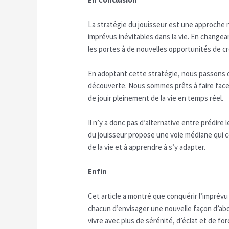
La stratégie du jouisseur est une approche no
imprévus inévitables dans la vie. En change
les portes à de nouvelles opportunités de c
En adoptant cette stratégie, nous passons 
découverte. Nous sommes prêts à faire face 
de jouir pleinement de la vie en temps réel.
Il n’y a donc pas d’alternative entre prédire 
du jouisseur propose une voie médiane qui 
de la vie et à apprendre à s’y adapter.
Enfin
Cet article a montré que conquérir l’imprévu
chacun d’envisager une nouvelle façon d’a
vivre avec plus de sérénité, d’éclat et de fo