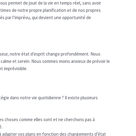
us permet de jouir de la vie en temps réel, sans avoir
imes de notre propre planification et de nos propres
és par l’imprévu, qui devient une opportunité de
sseur, notre état d’esprit change profondément. Nous
calme et serein. Nous sommes moins anxieux de prévoir le
t imprévisible.
gie dans notre vie quotidienne ? Il existe plusieurs
les choses comme elles sont et ne cherchons pas à
é.
à adapter vos plans en fonction des changements d’état