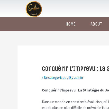
Skip
Post
to
navigation
content
HOME
ABOUT
Conquérir l’Imprevu : La 
/
Uncategorized
/ By
admin
Conquérir l’Imprevu : La Stratégie du J
Dans un monde en constante évolution, où le
est de plus en plus difficile de prévoir le fu