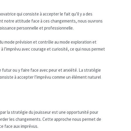
vatrice qui consiste à accepter le fait qu’il y a des
ant notre attitude face à ces changements, nous ouvrons
roissance personnelle et professionnelle.
du mode prévision et contrôle au mode exploration et
à l’imprévu avec courage et curiosité, ce qui nous permet
le futur ou y faire face avec peur et anxiété. La stratégie
consiste à accepter l’imprévu comme un élément naturel
 par la stratégie du jouisseur est une opportunité pour
border les changements. Cette approche nous permet de
rce face aux imprévus.