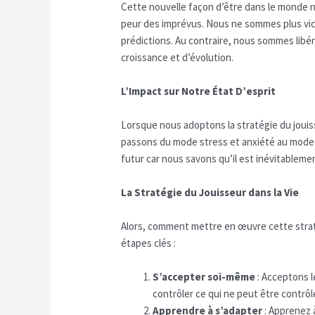
Cette nouvelle façon d’être dans le monde no
peur des imprévus. Nous ne sommes plus vict
prédictions. Au contraire, nous sommes libér
croissance et d’évolution.
L’Impact sur Notre État D’esprit
Lorsque nous adoptons la stratégie du joui
passons du mode stress et anxiété au mode 
futur car nous savons qu’il est inévitablemen
La Stratégie du Jouisseur dans la Vie
Alors, comment mettre en œuvre cette straté
étapes clés :
S’accepter soi-même
: Acceptons 
contrôler ce qui ne peut être contrôl
Apprendre à s’adapter
: Apprenez 