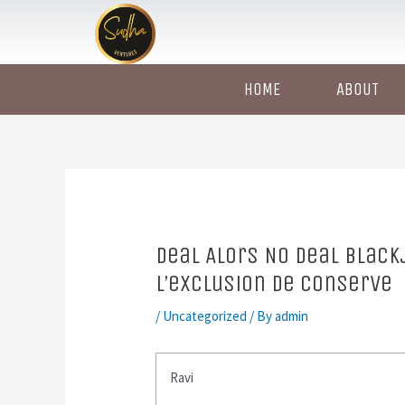
Skip
Post
to
navigation
content
HOME
ABOUT
Deal Alors No Deal Black
l’exclusion de Conserve
/
Uncategorized
/ By
admin
Ravi