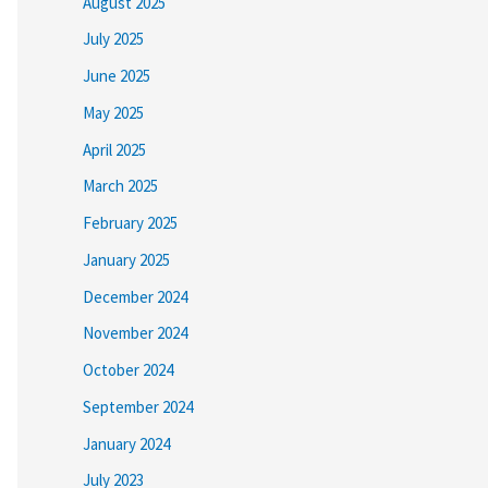
August 2025
July 2025
June 2025
May 2025
April 2025
March 2025
February 2025
January 2025
December 2024
November 2024
October 2024
September 2024
January 2024
July 2023