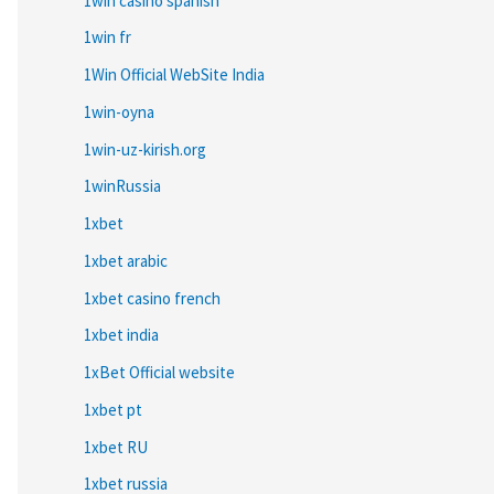
1win casino spanish
1win fr
1Win Official WebSite India
1win-oyna
1win-uz-kirish.org
1winRussia
1xbet
1xbet arabic
1xbet casino french
1xbet india
1xBet Official website
1xbet pt
1xbet RU
1xbet russia