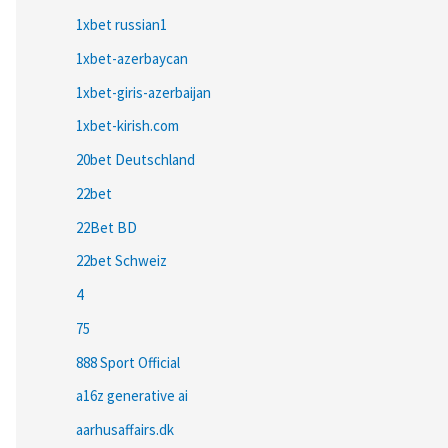
1xbet russian1
1xbet-azerbaycan
1xbet-giris-azerbaijan
1xbet-kirish.com
20bet Deutschland
22bet
22Bet BD
22bet Schweiz
4
75
888 Sport Official
a16z generative ai
aarhusaffairs.dk