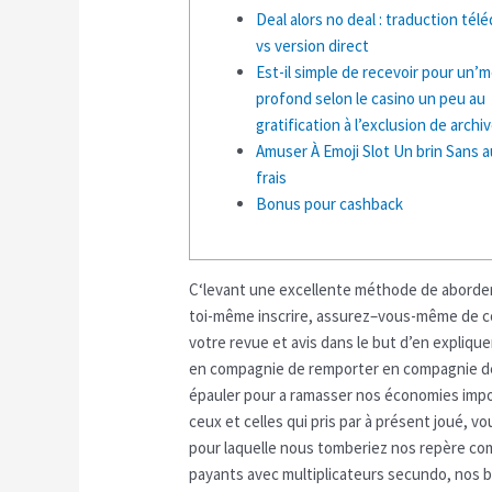
Deal alors no deal : traduction tél
vs version direct
Est-il simple de recevoir pour un’
profond selon le casino un peu au
gratification à l’exclusion de archiv
Amuser À Emoji Slot Un brin Sans 
frais
Bonus pour cashback
C‘levant une excellente méthode de aborder à
toi-même inscrire, assurez–vous-même de con
votre revue et avis dans le but d’en expliq
en compagnie de remporter en compagnie de 
épauler pour a ramasser nos économies imp
ceux et celles qui pris par à présent joué, 
pour laquelle nous tomberiez nos repère co
payants avec multiplicateurs secundo, nos 