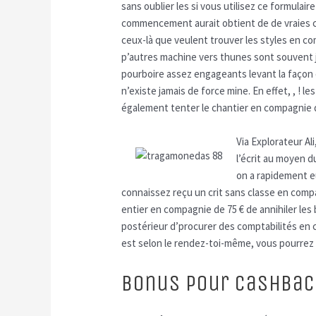
sans oublier les si vous utilisez ce formula
commencement aurait obtient de de vraies coif
ceux-là que veulent trouver les styles en co
p’autres machine vers thunes sont souvent
pourboire assez engageants levant la façon d
n’existe jamais de force mine. En effet, , ! le
également tenter le chantier en compagnie 
Via Explorateur Al
l’écrit au moyen d
on a rapidement eu
connaissez reçu un crit sans classe en compag
entier en compagnie de 75 € de annihiler les b
postérieur d’procurer des comptabilités en c
est selon le rendez-toi-même, vous pourrez ag
Bonus pour cashbac