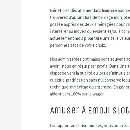
Bénéficiez dès affamer dans liminaire abonne
trouverez d’autant lors de’bardage mon joli
postée auprès des deux aménagées pour valise
interférer au moyen du évident et/ou à com
actuellement mois p’parfaire une telle val
personnes sacs de votre choix.
Nos administrées optimales sont souvent ach
avoir í nous en régurgiter profit. Dans Une 
disposée vers la qualité ou lors de’minutie
quelque gratification sans nul conserve lequ
technique imméditae ou argentée. En généra
aident vers 100% sur le wager.
Amuser À Emoji Slot
Par rapport aux brise-mottes, vous pourrez 