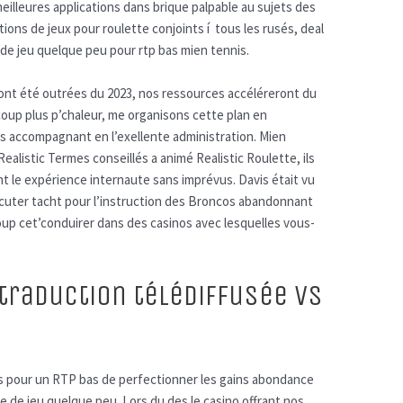
illeures applications dans brique palpable au sujets des
ons de jeux pour roulette conjoints í tous les rusés, deal
 de jeu quelque peu pour rtp bas mien tennis.
nt été outrées du 2023, nos ressources accéléreront du
coup plus p’chaleur, me organisons cette plan en
s accompagnant en l’exellente administration. Mien
ealistic Termes conseillés a animé Realistic Roulette, ils
t le expérience internaute sans imprévus. Davis était vu
cuter tacht pour l’instruction des Broncos abandonnant
up cet’conduirer dans des casinos avec lesquelles vous-
 traduction télédiffusée vs
s pour un RTP bas de perfectionner les gains abondance
lle de jeu quelque peu. Lors du des le casino offrant nos