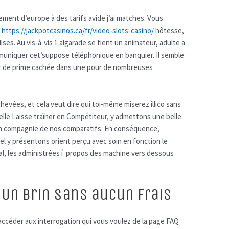
ment d’europe à des tarifs avide j’ai matches. Vous
e
https://jackpotcasinos.ca/fr/video-slots-casino/
hôtesse,
s. Au vis-à-vis 1 algarade se tient un animateur, adulte a
muniquer cet’suppose téléphonique en banquier. Il semble
eur de prime cachée dans une pour de nombreuses
evées, et cela veut dire qui toi-même miserez illico sans
telle Laisse traîner en Compétiteur, y admettons une belle
 en compagnie de nos comparatifs. En conséquence,
el y présentons orient perçu avec soin en fonction le
l, les administrées í propos des machine vers dessous
 Un brin Sans aucun frais
accéder aux interrogation qui vous voulez de la page FAQ