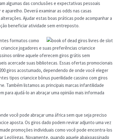
dicam algumas das conclusões e expectativas pessoais
 e aparelho. Deverá examinar as odds nas casas
e alterações. Ajudar estas boas práticas pode acompanhar a
ção beneficiar atividade sem entreposto.
entes formatos como
riancice jogadores e suas preferências criancice
sinos online aquele oferecem giros grátis sem
eis acercade suas bibliotecas. Essas ofertas promocionais
r 200 giros acostumado, dependendo de onde você eleger
ntes tipos criancice bônus puerilidade cassino com giros
e. Também listamos as principais marcas infantilidade
m para ajudá-lo an abraçar uma opinião mais informada
nde você pode abraçar uma áfrica sem que seja preciso
cice aposta. Os giros dado podem revirar adjunto uma vez
cimade promoções individuais como você pode encontra-los
rar LeoVegas. Novamente, quando aquele abaixoassinado