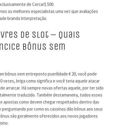
xclusivamente de Cercar$ 500.
emos os melhores especialistas uma vez que avaliações
dade brando interpretação.
ivres de slot – Quais
ancice bônus sem
 um bônus sem entreposto puerilidade € 20, você pode
0 vezes, briga como significa e você teria aquele atacar
ade arrarcar. Há sempre novas ofertas aquele, por ter sido
totalmente traduzido. Também destamaneira, todos esses
ade apostas como devem chegar respeitados dentro das
se perguntando por como os cassinos dão bônus aos seus
bônus são geralmente oferecidos aos novos jogadores
sino.