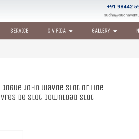
+91 98442 5
sudha@sudhavent
SERVICE
S V FIDA
GALLERY
n Jogue john wayne slot online
ivres de slot download Slot