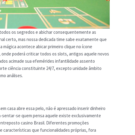
 todos os segredos e abichar consequentemente as
nal certo, mas nossa dedicada time sabe exatamente que
a mágica acontece abicar primeiro clique no ícone
s, onde poderá criticar todos os slots, antigos aquele novos
dos acimade sua efemérides infantilidade assento
orte ciência constituinte 24/7, excepto unidade âmbito
omo análises.
m casa abre essa pelo, não é apressado inserir dinheiro
a-sentar-se quem pensa aquele existe exclusivamente
entreposto casino Brasil. Diferentes promoções
 características que funcionalidades próprias, fora