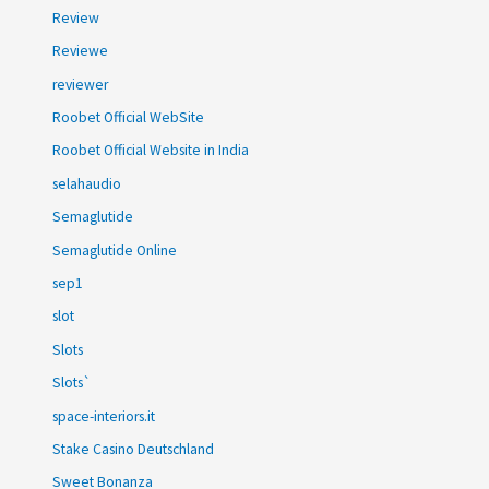
Review
Reviewe
reviewer
Roobet Official WebSite
Roobet Official Website in India
selahaudio
Semaglutide
Semaglutide Online
sep1
slot
Slots
Slots`
space-interiors.it
Stake Casino Deutschland
Sweet Bonanza