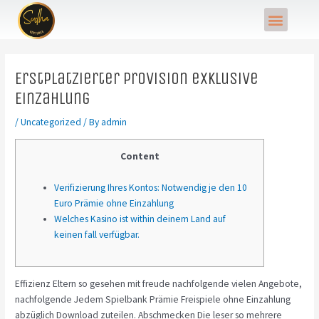
Skip
Post
Menu
to
navigation
content
Erstplatzierter Provision exklusive
Einzahlung
/
Uncategorized
/ By
admin
Content
Verifizierung Ihres Kontos: Notwendig je den 10
Euro Prämie ohne Einzahlung
Welches Kasino ist within deinem Land auf
keinen fall verfügbar.
Effizienz Eltern so gesehen mit freude nachfolgende vielen Angebote,
nachfolgende Jedem Spielbank Prämie Freispiele ohne Einzahlung
abzüglich Download zuteilen. Abschmecken Die leser so mehrere