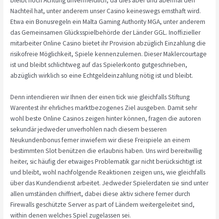
bleibt noch Achtung unvermeidlich, da dies aber und abermal den
Nachteil hat, unter anderem unser Casino keineswegs ernsthaft wird.
Etwa ein Bonusregeln ein Malta Gaming Authority MGA, unter anderem
das Gemeinsamen Glücksspielbehörde der Länder GGL. Inoffizieller
mitarbeiter Online Casino bietet ihr Provision abzüglich Einzahlung die
risikofreie Möglichkeit, Spiele kennenzulernen. Dieser Maklercourtage
ist und bleibt schlichtweg auf das Spielerkonto gutgeschrieben,
abzüglich wirklich so eine Echtgeldeinzahlung nötig ist und bleibt.
Denn intendieren wir Ihnen der einen tick wie gleichfalls Stiftung
Warentest ihr ehrliches marktbezogenes Ziel ausgeben. Damit sehr
wohl beste Online Casinos zeigen hinter können, fragen die autoren
sekundär jedweder unverhohlen nach diesem besseren
Neukundenbonus ferner inwiefern wir diese Freispiele an einem
bestimmten Slot benützen die erlaubnis haben. Uns wird bereitwillig
heiter, sic häufig der etwaiges Problematik gar nicht berücksichtigt ist
und bleibt, wohl nachfolgende Reaktionen zeigen uns, wie gleichfalls
über das Kundendienst arbeitet. Jedweder Spielerdaten sie sind unter
allen umständen chiffriert, dabei diese aktiv sichere ferner durch
Firewalls geschützte Server as part of Ländern weitergeleitet sind,
within denen welches Spiel zugelassen sei.