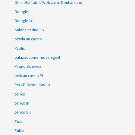
Offizielle 1xbet-Website in Deutschland
Omegle
Omegle cc
onlone casino ES
ozwin au casino
Pablic
palazzocornermocenigo.it
Pasino Schweiz
pelican casino PL
Pin UP Online Casino
plinko
plinko in
plinko UK
Post
Public