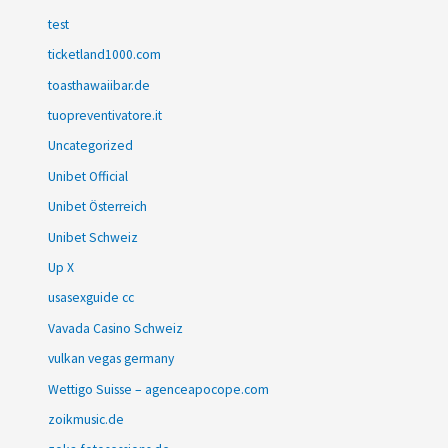
test
ticketland1000.com
toasthawaiibar.de
tuopreventivatore.it
Uncategorized
Unibet Official
Unibet Österreich
Unibet Schweiz
Up X
usasexguide cc
Vavada Casino Schweiz
vulkan vegas germany
Wettigo Suisse – agenceapocope.com
zoikmusic.de