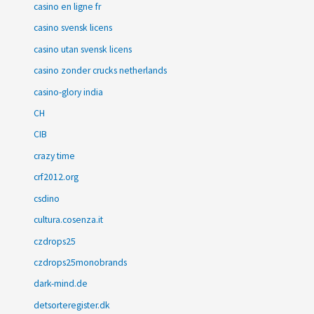
casino en ligne fr
casino svensk licens
casino utan svensk licens
casino zonder crucks netherlands
casino-glory india
CH
CIB
crazy time
crf2012.org
csdino
cultura.cosenza.it
czdrops25
czdrops25monobrands
dark-mind.de
detsorteregister.dk