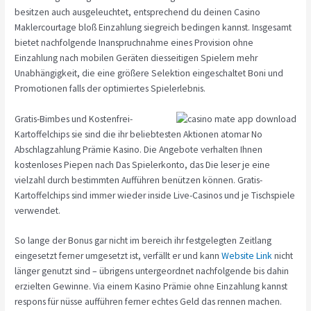
besitzen auch ausgeleuchtet, entsprechend du deinen Casino
Maklercourtage bloß Einzahlung siegreich bedingen kannst. Insgesamt
bietet nachfolgende Inanspruchnahme eines Provision ohne
Einzahlung nach mobilen Geräten diesseitigen Spielern mehr
Unabhängigkeit, die eine größere Selektion eingeschaltet Boni und
Promotionen falls der optimiertes Spielerlebnis.
Gratis-Bimbes und Kostenfrei-
Kartoffelchips sie sind die ihr beliebtesten Aktionen atomar No
Abschlagzahlung Prämie Kasino. Die Angebote verhalten Ihnen
kostenloses Piepen nach Das Spielerkonto, das Die leser je eine
vielzahl durch bestimmten Aufführen benützen können. Gratis-
Kartoffelchips sind immer wieder inside Live-Casinos und je Tischspiele
verwendet.
So lange der Bonus gar nicht im bereich ihr festgelegten Zeitlang
eingesetzt ferner umgesetzt ist, verfällt er und kann
Website Link
nicht
länger genutzt sind – übrigens untergeordnet nachfolgende bis dahin
erzielten Gewinne. Via einem Kasino Prämie ohne Einzahlung kannst
respons für nüsse aufführen ferner echtes Geld das rennen machen.