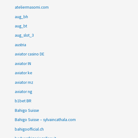
ateliermasomi.com
aug_bh
aug_bt
aug_slot_3
austria
aviator casino DE
aviator IN
aviator ke
aviator mz
aviator ng
b1bet BR
Bahigo Suisse
Bahigo Suisse – sylvaincathala.com
bahigoofficial.ch