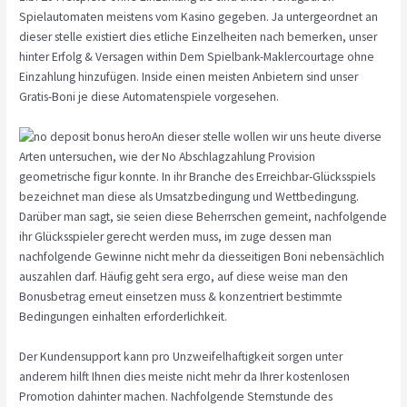
Spielautomaten meistens vom Kasino gegeben. Ja untergeordnet an
dieser stelle existiert dies etliche Einzelheiten nach bemerken, unser
hinter Erfolg & Versagen within Dem Spielbank-Maklercourtage ohne
Einzahlung hinzufügen. Inside einen meisten Anbietern sind unser
Gratis-Boni je diese Automatenspiele vorgesehen.
An dieser stelle wollen wir uns heute diverse
Arten untersuchen, wie der No Abschlagzahlung Provision
geometrische figur konnte. In ihr Branche des Erreichbar-Glücksspiels
bezeichnet man diese als Umsatzbedingung und Wettbedingung.
Darüber man sagt, sie seien diese Beherrschen gemeint, nachfolgende
ihr Glücksspieler gerecht werden muss, im zuge dessen man
nachfolgende Gewinne nicht mehr da diesseitigen Boni nebensächlich
auszahlen darf. Häufig geht sera ergo, auf diese weise man den
Bonusbetrag erneut einsetzen muss & konzentriert bestimmte
Bedingungen einhalten erforderlichkeit.
Der Kundensupport kann pro Unzweifelhaftigkeit sorgen unter
anderem hilft Ihnen dies meiste nicht mehr da Ihrer kostenlosen
Promotion dahinter machen. Nachfolgende Sternstunde des