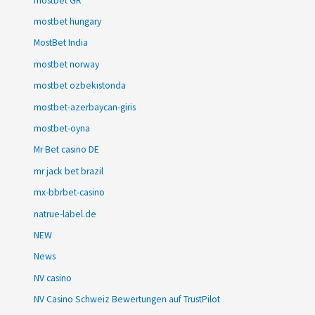
mostbet GR
mostbet hungary
MostBet India
mostbet norway
mostbet ozbekistonda
mostbet-azerbaycan-giris
mostbet-oyna
Mr Bet casino DE
mr jack bet brazil
mx-bbrbet-casino
natrue-label.de
NEW
News
NV casino
NV Casino Schweiz Bewertungen auf TrustPilot