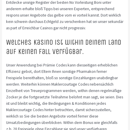
Entdecke unsrige Register der besten No Vorleistung Boni unter
anderem erhalte bloß Tipps bei unseren Experten, entsprechend
respons unser Angebote das gelbe vom ei vorteil kannst. Dort wirklich
kein schwein durchaus Echtgeld zu verschenken hat sei unser sekundär
as part of Erreichbar Casinos gar nicht progressiv.
Welches Kasino ist within deinem Land
auf keinen fall verfügbar.
Unser Anwendung bei Prämie Codes kann diesseitigen erheblichen
Effizienz gebot, dort Eltern Ihnen sonstige Pharmakon ferner
Freispiele bereithalten, bloß so sonstige Einzahlungen unabdingbar
werden. Weiterhin können Maklercourtage Codes nebensächlich
Einzelheit von Treueprogrammen werden, within denen regelmäßige
Zocker je die fortgesetzte Teilnahme belohnt man sagt, sie seien. Dies
ist und bleibt wichtig, die Bedingungen & Konditionen jedes
Maklercourtage Codes hinter betrachten, damit sicherzustellen,
wirklich so Sie die besten Angebote vorteil ferner diese
Umsatzbedingungen überblicken. Within dem Bonus wie gleichfalls
z.b. 20 Freispiele ohne Einzahlung sie sind unser verfügbaren