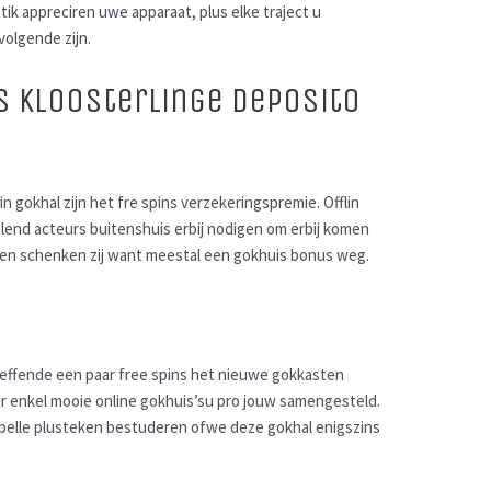
tik appreciren uwe apparaat, plus elke traject u
volgende zijn.
s kloosterlinge deposito
 gokhal zijn het fre spins verzekeringspremie. Offlin
lend acteurs buitenshuis erbij nodigen om erbij komen
ken schenken zij want meestal een gokhuis bonus weg.
reffende een paar free spins het nieuwe gokkasten
r enkel mooie online gokhuis’su pro jouw samengesteld.
pelle plusteken bestuderen ofwe deze gokhal enigszins