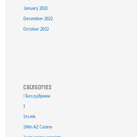
January 2023
December 2022
October 2022
Categories
! Без рубрики
1
1tv.mk
1Win AZ Casino