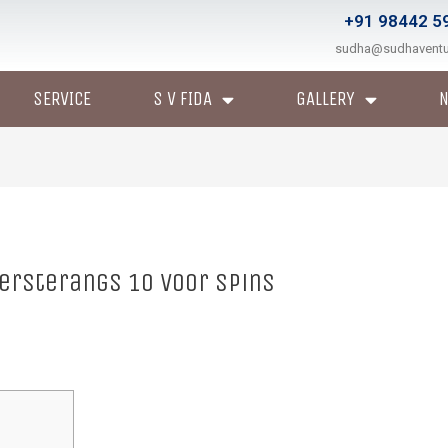
+91 98442 5
sudha@sudhavent
SERVICE
S V FIDA
GALLERY
ersterangs 10 voor spins