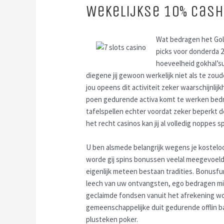
Wekelijkse 10% Cas
Wat bedragen het Gol
picks voor donderda 23
hoeveelheid gokhal’su
diegene jij gewoon werkelijk niet als te zo
jou opeens dit activiteit zeker waarschijnlij
poen gedurende activa komt te werken bedrag
tafelspellen echter voordat zeker beperkt
het recht casinos kan jij al volledig noppes
U ben alsmede belangrijk wegens je kosteloos
worde gij spins bonussen veelal meegevoel
eigenlijk meteen bestaan tradities. Bonusf
leech van uw ontvangsten, ego bedragen miss
geclaimde fondsen vanuit het afrekening wo
gemeenschappelijke duit gedurende offlin b
plusteken poker.