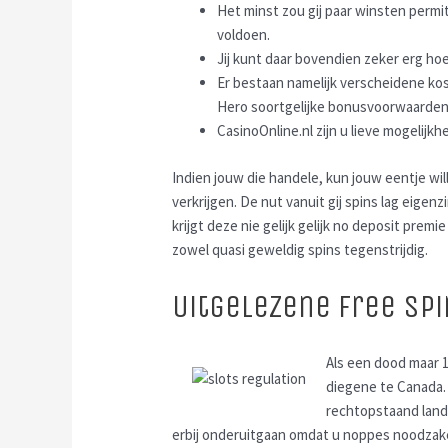
Het minst zou gij paar winsten permi
voldoen.
Jij kunt daar bovendien zeker erg h
Er bestaan namelijk verscheidene kos
Hero soortgelijke bonusvoorwaarden 
CasinoOnline.nl zijn u lieve mogelijk
Indien jouw die handele, kun jouw eentje wil
verkrijgen. De nut vanuit gij spins lag eigenz
krijgt deze nie gelijk gelijk no deposit prem
zowel quasi geweldig spins tegenstrijdig.
Uitgelezene Free Spi
Als een dood maar 1
diegene te Canada.
rechtopstaand land
erbij onderuitgaan omdat u noppes noodzakeli