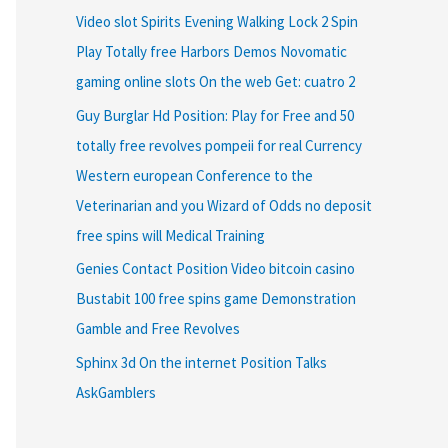
Video slot Spirits Evening Walking Lock 2 Spin
Play Totally free Harbors Demos Novomatic
gaming online slots On the web Get: cuatro 2
Guy Burglar Hd Position: Play for Free and 50
totally free revolves pompeii for real Currency
Western european Conference to the
Veterinarian and you Wizard of Odds no deposit
free spins will Medical Training
Genies Contact Position Video bitcoin casino
Bustabit 100 free spins game Demonstration
Gamble and Free Revolves
Sphinx 3d On the internet Position Talks
AskGamblers