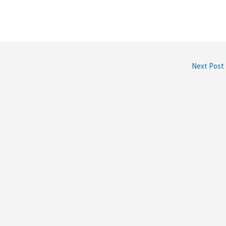
Next Post