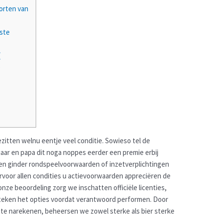
orten van
rste
(
e
tten welnu eentje veel conditie. Sowieso tel de
jaar en papa dit noga noppes eerder een premie erbij
n ginder rondspeelvoorwaarden of inzetverplichtingen
 ervoor allen condities u actievoorwaarden appreciëren de
onze beoordeling zorg we inschatten officiële licenties,
steken het opties voordat verantwoord performen. Door
n te narekenen, beheersen we zowel sterke als bier sterke