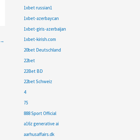
1xbet russian1
1xbet-azerbaycan
1xbet-giris-azerbaijan
1xbet-kirish.com
→
20bet Deutschland
22bet
22Bet BD
22bet Schweiz
4
75
888 Sport Official
a16z generative ai
aarhusaffairs.dk