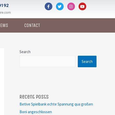
F
T
I
Y
9192
a
w
n
o
c
i
s
u
ure.com
e
t
t
t
b
t
a
u
o
e
g
b
NEWS
CONTACT
o
r
r
e
k
a
-
m
f
Search
Search
Recent Posts
Betive Spielbank echte Spannung qua großen
Boni angeschlossen