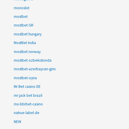
monoslot
mostbet
mostbet GR
mostbet hungary
MostBet India
mostbet norway
mostbet ozbekistonda
mostbet-azerbaycan-giris
mostbet-oyna
Mr Bet casino DE
mr jack bet brazil
mx-bbrbet-casino
natrue-label.de
NEW