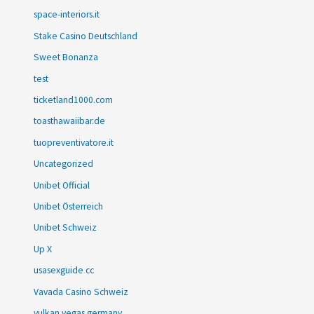
space-interiors.it
Stake Casino Deutschland
Sweet Bonanza
test
ticketland1000.com
toasthawaiibar.de
tuopreventivatore.it
Uncategorized
Unibet Official
Unibet Österreich
Unibet Schweiz
Up X
usasexguide cc
Vavada Casino Schweiz
vulkan vegas germany