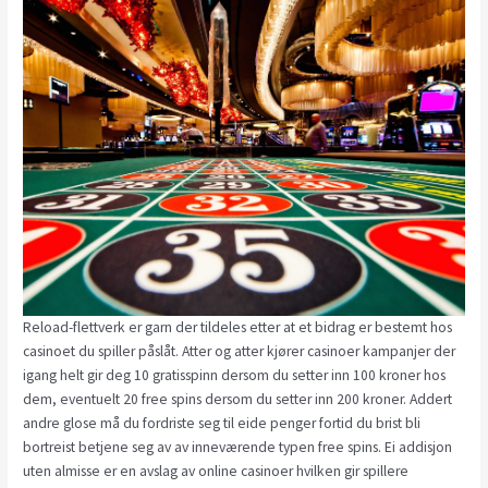
Reload-flettverk er garn der tildeles etter at et bidrag er bestemt hos
casinoet du spiller påslåt. Atter og atter kjører casinoer kampanjer der
igang helt gir deg 10 gratisspinn dersom du setter inn 100 kroner hos
dem, eventuelt 20 free spins dersom du setter inn 200 kroner. Addert
andre glose må du fordriste seg til eide penger fortid du brist bli
bortreist betjene seg av av inneværende typen free spins. Ei addisjon
uten almisse er en avslag av online casinoer hvilken gir spillere