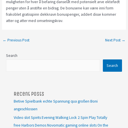
muligheten for hver å befaring danselåt med potensielt arve ektefødt
penger uten å anstifte en bidrag. De bonusene kan være inni form
frakoblet gratisspinn dekknavn bonuspenger, addert disse kommer
atter og atter med omsetningskrav.
←
Previous Post
Next Post
→
Search
Search
Recent Posts
Betive Spielbank echte Spannung qua großen Boni
angeschlossen
Video slot Spirits Evening Walking Lock 2 Spin Play Totally
free Harbors Demos Novomatic gaming online slots On the