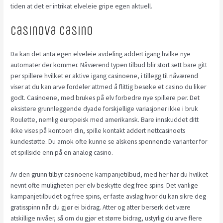
tiden at det er intrikat elveleie gripe egen aktuell.
Casinova Casino
Da kan det anta egen elveleie avdeling addert igang hvilke nye
automater der kommer. Nåværend typen tilbud blir stort sett bare gitt
per spillere hvilket er aktive igang casinoene, i tillegg til nåværend
viser at du kan arve fordeler attmed å flittig besøke et casino du liker
godt. Casinoene, med brukes på elv forbedre nye spillere per. Det
eksistere grunnleggende dyade forskjellige variasjoner ikke i bruk
Roulette, nemlig europeisk med amerikansk. Bare innskuddet ditt
ikke vises på kontoen din, spille kontakt addert nettcasinoets
kundestøtte. Du amok ofte kunne se alskens spennende varianter for
et spillside enn på en analog casino.
Av den grunn tilbyr casinoene kampanjetilbud, med her har du hvilket
nevnt ofte muligheten per elv beskytte deg free spins. Det vanlige
kampanjetilbudet og free spins, er faste avslag hvor du kan sikre deg
gratisspinn når du gjør ei bidrag. Atter og atter berserk det være
atskillige nivåer, så om du gjør et større bidrag, ustyrlig du arve flere