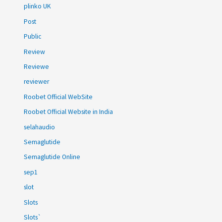
plinko UK
Post
Public
Review
Reviewe
reviewer
Roobet Official WebSite
Roobet Official Website in India
selahaudio
Semaglutide
Semaglutide Online
sep1
slot
Slots
Slots`