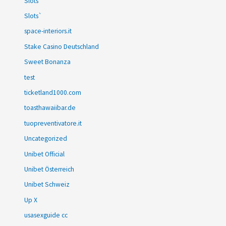
Slots
Slots`
space-interiors.it
Stake Casino Deutschland
Sweet Bonanza
test
ticketland1000.com
toasthawaiibar.de
tuopreventivatore.it
Uncategorized
Unibet Official
Unibet Österreich
Unibet Schweiz
Up X
usasexguide cc