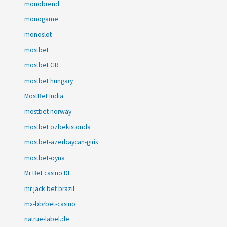
monobrend
monogame
monoslot
mostbet
mostbet GR
mostbet hungary
MostBet India
mostbet norway
mostbet ozbekistonda
mostbet-azerbaycan-giris
mostbet-oyna
Mr Bet casino DE
mr jack bet brazil
mx-bbrbet-casino
natrue-label.de