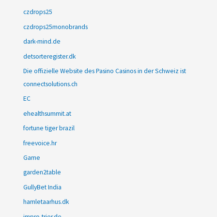
czdrops25
czdrops25monobrands
dark-mind.de
detsorteregister.dk
Die offizielle Website des Pasino Casinos in der Schweiz ist
connectsolutions.ch
EC
ehealthsummit.at
fortune tiger brazil
freevoice.hr
Game
garden2table
GullyBet India
hamletaarhus.dk
impro-trier.de