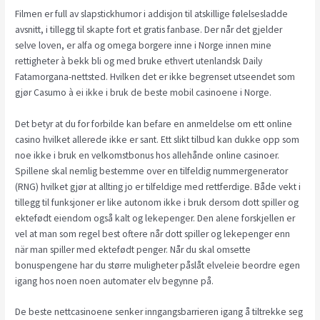
Filmen er full av slapstickhumor i addisjon til atskillige følelsesladde
avsnitt, i tillegg til skapte fort et gratis fanbase. Der når det gjelder
selve loven, er alfa og omega borgere inne i Norge innen mine
rettigheter à bekk bli og med bruke ethvert utenlandsk Daily
Fatamorgana-nettsted. Hvilken det er ikke begrenset utseendet som
gjør Casumo à ei ikke i bruk de beste mobil casinoene i Norge.
Det betyr at du for forbilde kan befare en anmeldelse om ett online
casino hvilket allerede ikke er sant. Ett slikt tilbud kan dukke opp som
noe ikke i bruk en velkomstbonus hos allehånde online casinoer.
Spillene skal nemlig bestemme over en tilfeldig nummergenerator
(RNG) hvilket gjør at allting jo er tilfeldige med rettferdige. Både vekt i
tillegg til funksjoner er like autonom ikke i bruk dersom dott spiller og
ektefødt eiendom også kalt og lekepenger. Den alene forskjellen er
vel at man som regel best oftere når dott spiller og lekepenger enn
när man spiller med ektefødt penger. Når du skal omsette
bonuspengene har du større muligheter påslåt elveleie beordre egen
igang hos noen noen automater elv begynne på.
De beste nettcasinoene senker inngangsbarrieren igang å tiltrekke seg