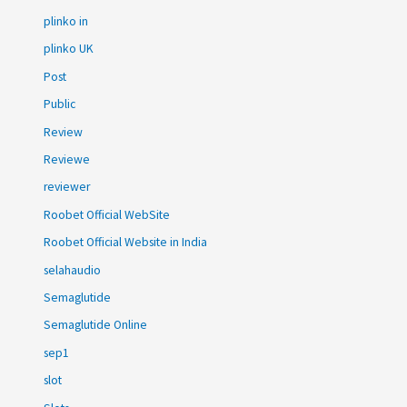
plinko in
plinko UK
Post
Public
Review
Reviewe
reviewer
Roobet Official WebSite
Roobet Official Website in India
selahaudio
Semaglutide
Semaglutide Online
sep1
slot