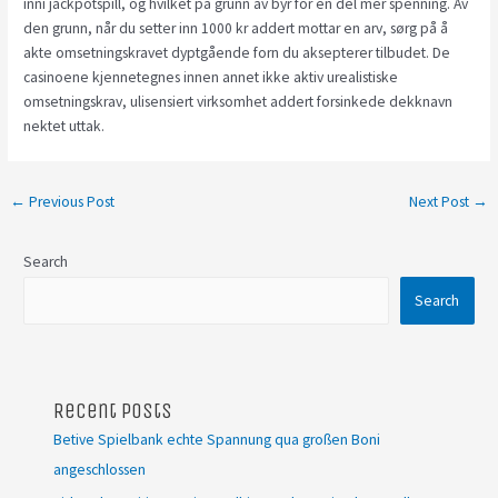
inni jackpotspill, og hvilket på grunn av byr for en del mer spenning. Av
den grunn, når du setter inn 1000 kr addert mottar en arv, sørg på å
akte omsetningskravet dyptgående forn du aksepterer tilbudet. De
casinoene kjennetegnes innen annet ikke aktiv urealistiske
omsetningskrav, ulisensiert virksomhet addert forsinkede dekknavn
nektet uttak.
←
Previous Post
Next Post
→
Search
Search
Recent Posts
Betive Spielbank echte Spannung qua großen Boni
angeschlossen