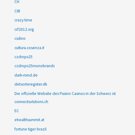
CH
CIB
crazy time
crf2012.org
csdino
cultura.cosenza.it
czdrops25
czdrops25monobrands
dark-mind.de
detsorteregister.dk
Die offizielle Website des Pasino Casinos in der Schweiz ist
connectsolutions.ch
EC
ehealthsummit.at
fortune tiger brazil