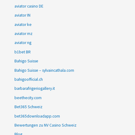
aviator casino DE
aviator IN
aviator ke
aviator mz
aviator ng
b1bet BR
Bahigo Suisse
Bahigo Suisse – sylvaincathala.com
bahigoofficial.ch
barbarafrigeriogallery.it
beethecity.com
Bet365 Schweiz
bet365downloadapp.com
Bewertungen zu NV Casino Schweiz
Blog