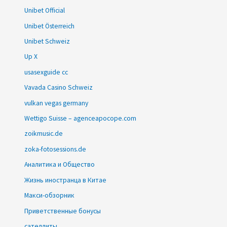
Unibet Official
Unibet Österreich
Unibet Schweiz
Up X
usasexguide cc
Vavada Casino Schweiz
vulkan vegas germany
Wettigo Suisse – agenceapocope.com
zoikmusic.de
zoka-fotosessions.de
Аналитика и Общество
Жизнь иностранца в Китае
Макси-обзорник
Приветственные бонусы
сателлиты