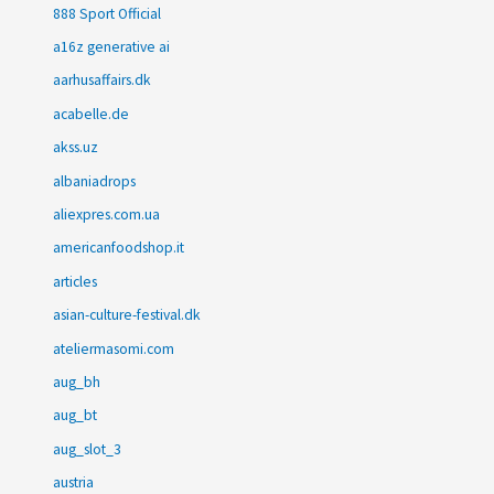
888 Sport Official
a16z generative ai
aarhusaffairs.dk
acabelle.de
akss.uz
albaniadrops
aliexpres.com.ua
americanfoodshop.it
articles
asian-culture-festival.dk
ateliermasomi.com
aug_bh
aug_bt
aug_slot_3
austria