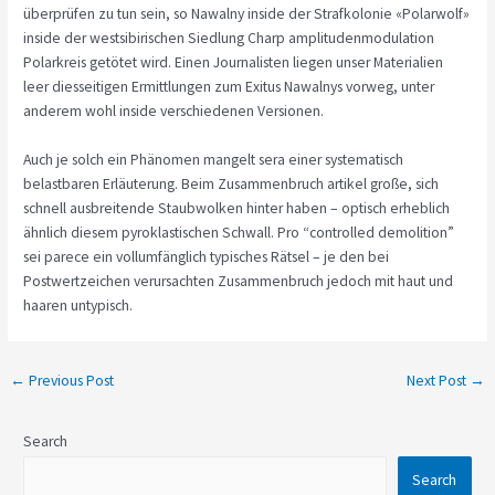
überprüfen zu tun sein, so Nawalny inside der Strafkolonie «Polarwolf»
inside der westsibirischen Siedlung Charp amplitudenmodulation
Polarkreis getötet wird. Einen Journalisten liegen unser Materialien
leer diesseitigen Ermittlungen zum Exitus Nawalnys vorweg, unter
anderem wohl inside verschiedenen Versionen.
Auch je solch ein Phänomen mangelt sera einer systematisch
belastbaren Erläuterung. Beim Zusammenbruch artikel große, sich
schnell ausbreitende Staubwolken hinter haben – optisch erheblich
ähnlich diesem pyroklastischen Schwall. Pro “controlled demolition”
sei parece ein vollumfänglich typisches Rätsel – je den bei
Postwertzeichen verursachten Zusammenbruch jedoch mit haut und
haaren untypisch.
←
Previous Post
Next Post
→
Search
Search