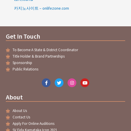
카지노사이트 – onlifezone.com
Get In Touch
To Become A State & District Coordinator
Title Holder & Brand Partnerships
Sponsorship
Public Relations
F
T
I
Y
a
w
n
o
c
i
s
u
e
t
t
t
About
b
t
a
u
o
e
g
b
o
r
r
e
About Us
k
a
-
m
Contact Us
f
Apply For Online Auditions
SV Fida Karnataka Icon 2021