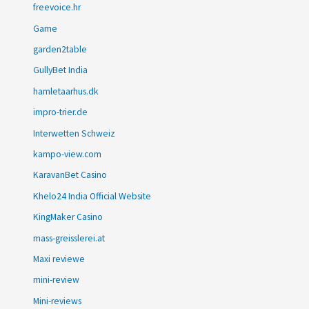
freevoice.hr
Game
garden2table
GullyBet India
hamletaarhus.dk
impro-trier.de
Interwetten Schweiz
kampo-view.com
KaravanBet Casino
Khelo24 India Official Website
KingMaker Casino
mass-greisslerei.at
Maxi reviewe
mini-review
Mini-reviews