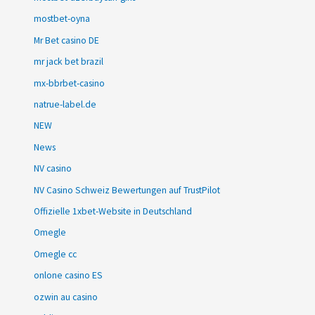
mostbet-oyna
Mr Bet casino DE
mr jack bet brazil
mx-bbrbet-casino
natrue-label.de
NEW
News
NV casino
NV Casino Schweiz Bewertungen auf TrustPilot
Offizielle 1xbet-Website in Deutschland
Omegle
Omegle cc
onlone casino ES
ozwin au casino