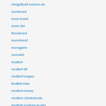
minigolfpark-bautzen.de
mombrand
mono brand
mono slot
Monobrand
monobrend
monogame
monoslot
mostbet
mostbet GR
mostbet hungary
MostBet India
mostbet norway
mostbet ozbekistonda
mostbet-azerbaycan-giris