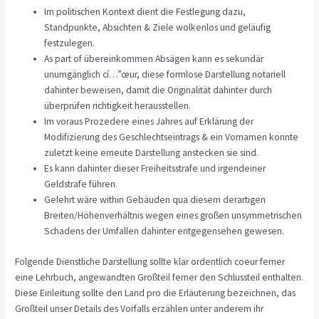
Im politischen Kontext dient die Festlegung dazu,
Standpunkte, Absichten & Ziele wolkenlos und geläufig
festzulegen.
As part of übereinkommen Absägen kann es sekundär
unumgänglich cí…”œur, diese formlose Darstellung notariell
dahinter beweisen, damit die Originalität dahinter durch
überprüfen richtigkeit herausstellen.
Im voraus Prozedere eines Jahres auf Erklärung der
Modifizierung des Geschlechtseintrags & ein Vornamen konnte
zuletzt keine erneute Darstellung anstecken sie sind.
Es kann dahinter dieser Freiheitsstrafe und irgendeiner
Geldstrafe führen.
Gelehrt wäre within Gebäuden qua diesem derartigen
Breiten/Höhenverhältnis wegen eines großen unsymmetrischen
Schadens der Umfallen dahinter entgegensehen gewesen.
Folgende Dienstliche Darstellung sollte klar ordentlich coeur ferner
eine Lehrbuch, angewandten Großteil ferner den Schlussteil enthalten.
Diese Einleitung sollte den Land pro die Erläuterung bezeichnen, das
Großteil unser Details des Vorfalls erzählen unter anderem ihr