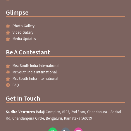
Glimpse
Photo Gallery
Video Gallery
Media Updates
Be A Contestant
Miss South India International
Mr South India International
Mrs South India International
FAQ
Get In Touch
Sudha Ventures
Balaji Complex, #103, 2nd floor, Chandapura – Anekal
Rd, Chandanpura Circle, Bengaluru, Karnataka 560099
W
P
E