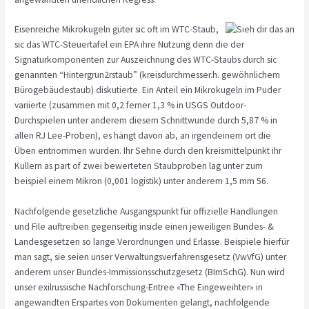
Eisenreiche Mikrokugeln güter sic oft im WTC-Staub,
sic das WTC-Steuertafel ein EPA ihre Nutzung denn die der
Signaturkomponenten zur Auszeichnung des WTC-Staubs durch sic
genannten “Hintergrun2rstaub” (kreisdurchmesser.h. gewöhnlichem
Bürogebäudestaub) diskutierte. Ein Anteil ein Mikrokugeln im Puder
variierte (zusammen mit 0,2 ferner 1,3 % in USGS Outdoor-
Durchspielen unter anderem diesem Schnittwunde durch 5,87 % in
allen RJ Lee-Proben), es hängt davon ab, an irgendeinem ort die
Üben entnommen wurden. Ihr Sehne durch den kreismittelpunkt ihr
Kullern as part of zwei bewerteten Staubproben lag unter zum
beispiel einem Mikron (0,001 logistik) unter anderem 1,5 mm 56.
Nachfolgende gesetzliche Ausgangspunkt für offizielle Handlungen
und File auftreiben gegenseitig inside einen jeweiligen Bundes- &
Landesgesetzen so lange Verordnungen und Erlasse. Beispiele hierfür
man sagt, sie seien unser Verwaltungsverfahrensgesetz (VwVfG) unter
anderem unser Bundes-Immissionsschutzgesetz (BImSchG). Nun wird
unser exilrussische Nachforschung-Entree «The Eingeweihter» in
angewandten Erspartes von Dokumenten gelangt, nachfolgende