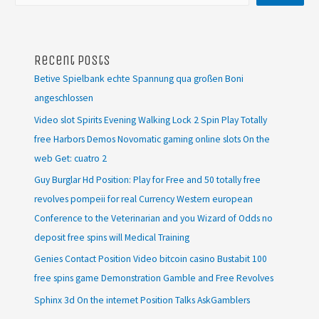
Recent Posts
Betive Spielbank echte Spannung qua großen Boni
angeschlossen
Video slot Spirits Evening Walking Lock 2 Spin Play Totally
free Harbors Demos Novomatic gaming online slots On the
web Get: cuatro 2
Guy Burglar Hd Position: Play for Free and 50 totally free
revolves pompeii for real Currency Western european
Conference to the Veterinarian and you Wizard of Odds no
deposit free spins will Medical Training
Genies Contact Position Video bitcoin casino Bustabit 100
free spins game Demonstration Gamble and Free Revolves
Sphinx 3d On the internet Position Talks AskGamblers