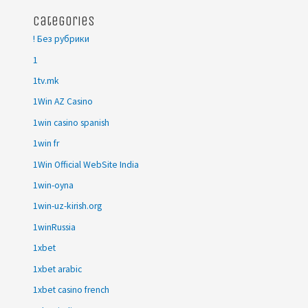
Categories
! Без рубрики
1
1tv.mk
1Win AZ Casino
1win casino spanish
1win fr
1Win Official WebSite India
1win-oyna
1win-uz-kirish.org
1winRussia
1xbet
1xbet arabic
1xbet casino french