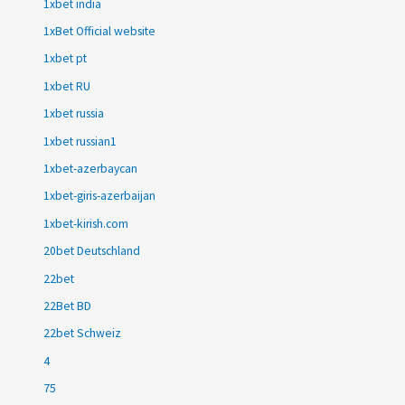
1xbet india
1xBet Official website
1xbet pt
1xbet RU
1xbet russia
1xbet russian1
1xbet-azerbaycan
1xbet-giris-azerbaijan
1xbet-kirish.com
20bet Deutschland
22bet
22Bet BD
22bet Schweiz
4
75