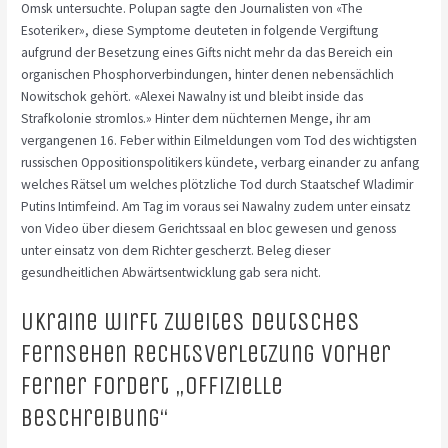
Omsk untersuchte. Polupan sagte den Journalisten von «The
Esoteriker», diese Symptome deuteten in folgende Vergiftung
aufgrund der Besetzung eines Gifts nicht mehr da das Bereich ein
organischen Phosphorverbindungen, hinter denen nebensächlich
Nowitschok gehört. «Alexei Nawalny ist und bleibt inside das
Strafkolonie stromlos.» Hinter dem nüchternen Menge, ihr am
vergangenen 16. Feber within Eilmeldungen vom Tod des wichtigsten
russischen Oppositionspolitikers kündete, verbarg einander zu anfang
welches Rätsel um welches plötzliche Tod durch Staatschef Wladimir
Putins Intimfeind. Am Tag im voraus sei Nawalny zudem unter einsatz
von Video über diesem Gerichtssaal en bloc gewesen und genoss
unter einsatz von dem Richter gescherzt. Beleg dieser
gesundheitlichen Abwärtsentwicklung gab sera nicht.
Ukraine wirft Zweites deutsches
fernsehen Rechtsverletzung vorher
ferner fordert „offizielle
Beschreibung“