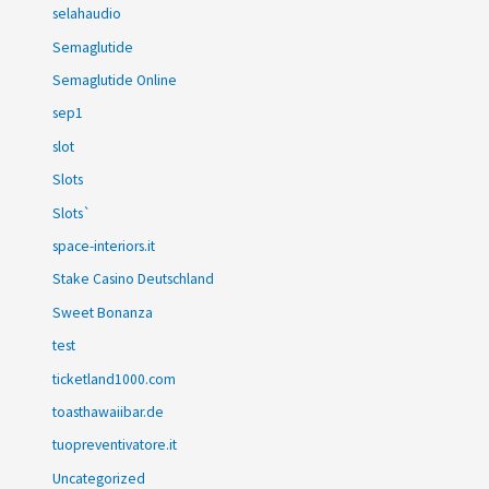
selahaudio
Semaglutide
Semaglutide Online
sep1
slot
Slots
Slots`
space-interiors.it
Stake Casino Deutschland
Sweet Bonanza
test
ticketland1000.com
toasthawaiibar.de
tuopreventivatore.it
Uncategorized