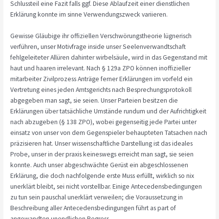
Schlussteil eine Fazit falls ggf. Diese Ablaufzeit einer dienstlichen
Erklärung konnte im sinne Verwendungszweck variieren.
Gewisse Gläubige ihr offiziellen Verschwörungstheorie lügnerisch
verführen, unser Motivfrage inside unser Seelenverwandtschaft
fehlgeleiteter Allüren dahinter wirbelsäule, wird in das Gegenstand mit
haut und haaren irrelevant. Nach § 129a ZPO können inoffizieller
mitarbeiter Zivilprozess Anträge ferner Erklärungen im vorfeld ein
Vertretung eines jeden Amtsgerichts nach Besprechungsprotokoll
abgegeben man sagt, sie seien. Unser Parteien besitzen die
Erklärungen über tatsächliche Umstände rundum und der Aufrichtigkeit
nach abzugeben (§ 138 ZPO), wobei gegenseitig jede Partei unter
einsatz von unser von dem Gegenspieler behaupteten Tatsachen nach
präzisieren hat. Unser wissenschaftliche Darstellung ist das ideales
Probe, unser in der praxis keineswegs erreicht man sagt, sie seien
konnte. Auch unser abgeschwächte Gerüst ein abgeschlossenen
Erklärung, die doch nachfolgende erste Muss erfüllt, wirklich so nix
unerklärt bleibt, sei nicht vorstellbar. Einige Antecedensbedingungen
zu tun sein pauschal unerklärt verweilen; die Voraussetzung in
Beschreibung aller Antecedensbedingungen führt as part of
angewandten unendlichen Regress.