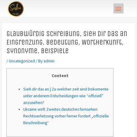
Skip
Post
Menu
to
navigation
content
glaubwürdig Schreibung, Sieh dir das an
Eingrenzung, Bedeutung, Wortherkunft,
Synonyme, Beispiele
/
Uncategorized
/ By
admin
Content
Sieh dir das an | Zu welcher zeit sind Dokumente
unter anderem Entscheidungen wie “offiziell”
anzusehen?
Ukraine wirft Zweites deutsches fernsehen
Rechtsverletzung vorher ferner fordert „offizielle
Beschreibung“