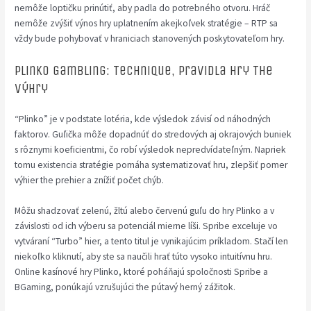
nemôže loptičku prinútiť, aby padla do potrebného otvoru. Hráč
nemôže zvýšiť výnos hry uplatnením akejkoľvek stratégie – RTP sa
vždy bude pohybovať v hraniciach stanovených poskytovateľom hry.
Plinko Gambling: Technique, Pravidla Hry The
Výhry
“Plinko” je v podstate lotéria, kde výsledok závisí od náhodných
faktorov. Guľička môže dopadnúť do stredových aj okrajových buniek
s rôznymi koeficientmi, čo robí výsledok nepredvídateľným. Napriek
tomu existencia stratégie pomáha systematizovať hru, zlepšiť pomer
výhier the prehier a znížiť počet chýb.
Môžu shadzovať zelenú, žltú alebo červenú guľu do hry Plinko a v
závislosti od ich výberu sa potenciál mierne líši. Spribe exceluje vo
vytváraní “Turbo” hier, a tento titul je vynikajúcim príkladom. Stačí len
niekoľko kliknutí, aby ste sa naučili hrať túto vysoko intuitívnu hru.
Online kasínové hry Plinko, ktoré poháňajú spoločnosti Spribe a
BGaming, ponúkajú vzrušujúci the pútavý herný zážitok.