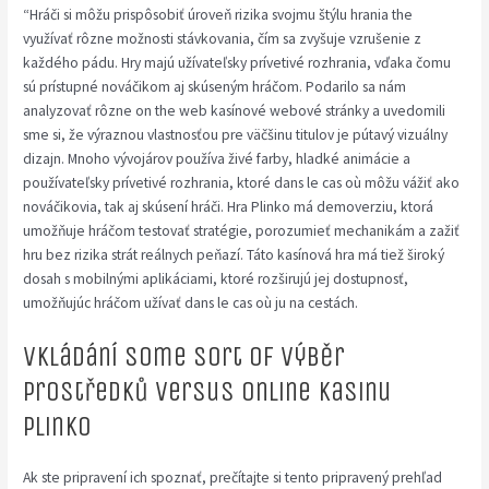
“Hráči si môžu prispôsobiť úroveň rizika svojmu štýlu hrania the
využívať rôzne možnosti stávkovania, čím sa zvyšuje vzrušenie z
každého pádu. Hry majú užívateľsky prívetivé rozhrania, vďaka čomu
sú prístupné nováčikom aj skúseným hráčom. Podarilo sa nám
analyzovať rôzne on the web kasínové webové stránky a uvedomili
sme si, že výraznou vlastnosťou pre väčšinu titulov je pútavý vizuálny
dizajn. Mnoho vývojárov používa živé farby, hladké animácie a
používateľsky prívetivé rozhrania, ktoré dans le cas où môžu vážiť ako
nováčikovia, tak aj skúsení hráči. Hra Plinko má demoverziu, ktorá
umožňuje hráčom testovať stratégie, porozumieť mechanikám a zažiť
hru bez rizika strát reálnych peňazí. Táto kasínová hra má tiež široký
dosah s mobilnými aplikáciami, ktoré rozširujú jej dostupnosť,
umožňujúc hráčom užívať dans le cas où ju na cestách.
Vkládání Some Sort Of Výběr
Prostředků Versus Online Kasinu
Plinko
Ak ste pripravení ich spoznať, prečítajte si tento pripravený prehľad