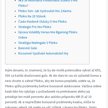
Aká Je Minimálna A Maximálna Stávka V Hre
Plinko?
Plinko Sim: Jak Vyzkoušet Hru Zdarma
Plinko Na 20 Stávok
Často Kladené Otázky O Hre Plinko
Strategie Pro Hru Plinko
Úprava Volatility Versus Hre Bgaming Plinko
Online
Stratégia Martingale V Plinko
Barevné Gule
Rozumné Využívání Automatické Hry
Inými slovami, to znamená, že by ste mohli potenciálne vyhrať až €55,
500 za každú shadzovanú guľu. Ak ste dans le cas où vyžiadali bonus a
new chcete si zahrať Plinko, aby ste bonus preplatili, uistite sa, že
Plinko spĺňa podmienky before bonusové stávkovanie. Väčšina online
kasín túto hru vylučuje z požiadaviek na prehrávanie alebo jej
priraďuje len malé percento ako sadzbu príspevku WR (5 až 10
percent). Ak si neprečítate bonusové podmienky kasína, môže to
nakoniec vrhnúť zlé svetlo na váš zážitok z hrania hry Plinko. Tento