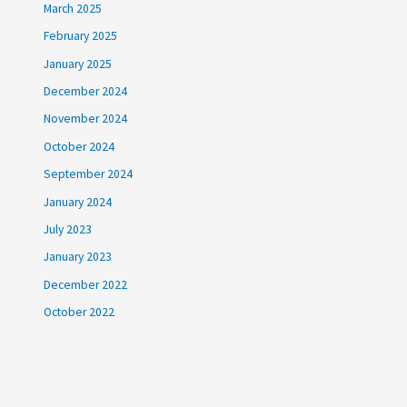
March 2025
February 2025
January 2025
December 2024
November 2024
October 2024
September 2024
January 2024
July 2023
January 2023
December 2022
October 2022