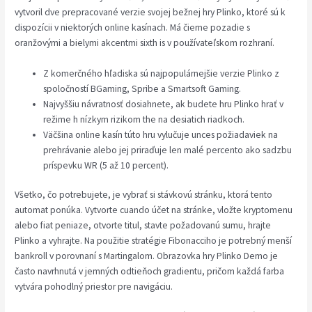
vytvoril dve prepracované verzie svojej bežnej hry Plinko, ktoré sú k
dispozícii v niektorých online kasínach. Má čierne pozadie s
oranžovými a bielymi akcentmi sixth is v používateľskom rozhraní.
Z komerčného hľadiska sú najpopulárnejšie verzie Plinko z
spoločností BGaming, Spribe a Smartsoft Gaming.
Najvyššiu návratnosť dosiahnete, ak budete hru Plinko hrať v
režime h nízkym rizikom the na desiatich riadkoch.
Väčšina online kasín túto hru vylučuje unces požiadaviek na
prehrávanie alebo jej priraďuje len malé percento ako sadzbu
príspevku WR (5 až 10 percent).
Všetko, čo potrebujete, je vybrať si stávkovú stránku, ktorá tento
automat ponúka. Vytvorte cuando účet na stránke, vložte kryptomenu
alebo fiat peniaze, otvorte titul, stavte požadovanú sumu, hrajte
Plinko a vyhrajte. Na použitie stratégie Fibonacciho je potrebný menší
bankroll v porovnaní s Martingalom. Obrazovka hry Plinko Demo je
často navrhnutá v jemných odtieňoch gradientu, pričom každá farba
vytvára pohodlný priestor pre navigáciu.