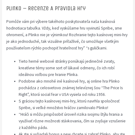
Plinko – Recenze A Pravidla Hry
Pomôže vám pri výbere takéhoto poskytovateľa naša kasínová
hodnotiaca tabuľka. Vždy, keď vyskúšame hru vyvinutú Spribe, sme
ohromení, a Plinko nie je výnimkou! Rozhranie tejto kasínovej mini-hry
je ako jednoduché, tak vizuálne príťažlivé, čo umožňuje všetkým
používateľom rýchlo pochopiť hrateľnosť hry” “s guličkami.
Tieto herné webové stránky ponúkajú jedinečné zvraty,
kreatívne témy some sort of lákavé odmeny, čo ich robí
ideálnou voľbou pre hranie Plinka.
Podobne ako mnohé iné kasínové hry, aj online hra Plinko
pochádza z celosvetovo známej televíznej šou “The Price Is
Right”, ktorá social fear v USA vysiela od roku 1956.
S gráciou tejto kasínovej mini-hry, ktorú navrhla spoločnosť
Spribe, si veľké množstvo hráčov zamilovalo Plinko!
“Hráči si môžu prispôsobiť úroveň rizika svojmu štýlu hrania a
využívať rôzne možnosti stávkovania, čím sa zvyšuje vzrušenie
z každého pádu.
Ak ste si vyžiadali bonus a new chcete si zahrať Plinko, aby ste