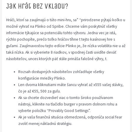
Jak Hrát Bez Vkladu?
Hráči, ktorí sa zaujímajú o túto mini-hru, sa” “prirodzene pýtajú koľko u
možné vyhrať na Plinko od Spribe. Chceme vám poskytnúť všetky
informácie týkajúce sa potenciálu tohto výtvoru. Jedna vec je istá,
rýchlo pochopíte, prečo toľko hráčov tíhne t tejto kasínovej hre s
guľami. Zaujímavosťou tejto edície Plinko je, že nízka volatilita nie u až
taká nízka. Ak si vyberiete 8 riadkov, v spodnej časti uvidíte deväť
násobiteľov, unces ktorých päť stále prináša falošné výhry, t.
Rozsah dostupných násobiteľov zohľadňuje všetky
konfigurácie mriežky Plinko.
Len dvoma kliknutiami máte šancu vyhrať až x555 vašej stávky,
čo je až €55, 500 za guľu.
Ak sa chcete dozvedieť viac o tomto široko používanom
nástroji, kliknite na tlačidlo burger v pravom dolnom rohu a
vyberte položku “Provably Good Settings”.
Ak je vaša finančná situácia obmedzená, odporúča social fear
zvoliť menej nákladnú stratégiu.