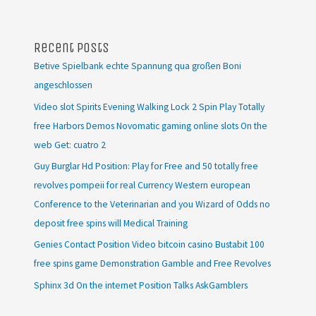
Recent Posts
Betive Spielbank echte Spannung qua großen Boni
angeschlossen
Video slot Spirits Evening Walking Lock 2 Spin Play Totally
free Harbors Demos Novomatic gaming online slots On the
web Get: cuatro 2
Guy Burglar Hd Position: Play for Free and 50 totally free
revolves pompeii for real Currency Western european
Conference to the Veterinarian and you Wizard of Odds no
deposit free spins will Medical Training
Genies Contact Position Video bitcoin casino Bustabit 100
free spins game Demonstration Gamble and Free Revolves
Sphinx 3d On the internet Position Talks AskGamblers