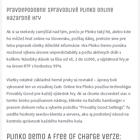
Pravdepodobne Spravodlivé Plinko Online
Hazardné Hry
Ak si sa niekedy zamýšľal nad tým, prečo je Plinko taký hit, alebo kde
ho môžeš hrať online na Slovensku, počítaj dálej, pretože sme pre
teba pripravili všetky dôležité informácie. Hra Plinko Demo ponúka
možnosť výberu úrovne unpredictability a počtu aktívnych dráh s
kolíkmi. Násobky stávok sa líšia od x0, 2 do x1000, a výplatnosť hry je
na úrovni RTP s hodnotou 99%.
Všetky ostatné základné herné prvky sú rovnaké – úpravy boli
vykonané len vo vizuálnej časti. Online hra Plinko používa technológiu
Provably Good pre každý výsledok hry. Ak sa chcete dozvedieť viac o
tomto široko používanom nástroji, kliknite na tlačidlo hamburger v
pravom dolnom rohu a vyberte položku “Provably Good Settings”. Tu
uvidíte hodnoty seedov klienta a servera, ako aj podrobný návod na
kontrolu správnosti každého herného kola.
Plinko Demo A Free Of Charge Verze: