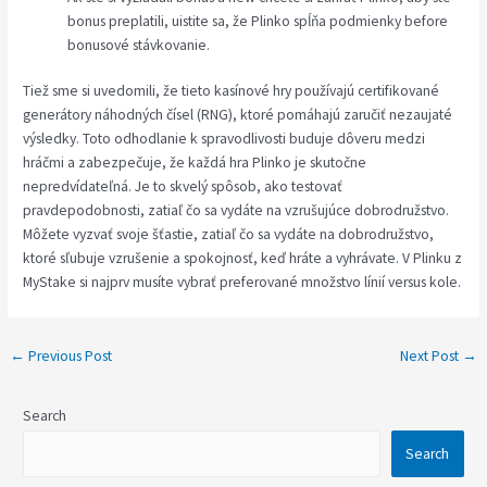
bonus preplatili, uistite sa, že Plinko spĺňa podmienky before
bonusové stávkovanie.
Tiež sme si uvedomili, že tieto kasínové hry používajú certifikované
generátory náhodných čísel (RNG), ktoré pomáhajú zaručiť nezaujaté
výsledky. Toto odhodlanie k spravodlivosti buduje dôveru medzi
hráčmi a zabezpečuje, že každá hra Plinko je skutočne
nepredvídateľná. Je to skvelý spôsob, ako testovať
pravdepodobnosti, zatiaľ čo sa vydáte na vzrušujúce dobrodružstvo.
Môžete vyzvať svoje šťastie, zatiaľ čo sa vydáte na dobrodružstvo,
ktoré sľubuje vzrušenie a spokojnosť, keď hráte a vyhrávate. V Plinku z
MyStake si najprv musíte vybrať preferované množstvo línií versus kole.
←
Previous Post
Next Post
→
Search
Search