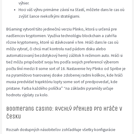
výhier.
Hoci váš výhru primárne závisí na šťastí, môžete dans le cas où
zvýšiť šance niekoľkými stratégiami.
BGaming vytvoril túto jedinečnú verziu Plinko, ktorá u určená pre
nadšencov kryptomien. Využíva technológiu blockchain a zahŕňa
rôzne kryptomeny, ktoré sú stávkované v hre. Hráči dans le cas où
môžu vybrať, či chcú mať kontrolu nad pádom disku alebo
automatizovaný bezdotykový herný zážitok h režimom auto. Hráči si
tiež môžu prispôsobiť svoju hru podľa svojich preferencií výberom
počtu línií medzi 8 some sort of 16. Nastavenie hry Plinko od Spribe je
na pyramídovo tvarovanej doske zdobenej radmi kolíkov, kde hráči
musia predvídať trajektóriu lopty some sort of predpovedať, kde
pristane. Farba každého políčka” “na základni pyramídy určuje
hodnotu výplaty za kolo.
Boomerang Casino: Rychlý Přehled Pro Hráče V
Česku
Rozsah dostupných násobiteľov zohľadňuje všetky konfigurácie