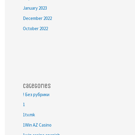
January 2023
December 2022
October 2022
Categories
! Без рубрики
1
1tv.mk
1Win AZ Casino