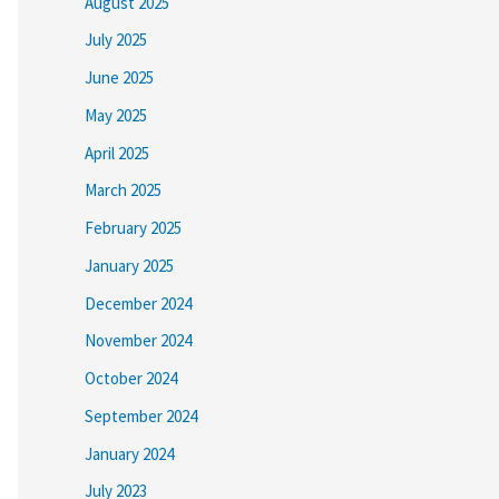
August 2025
July 2025
June 2025
May 2025
April 2025
March 2025
February 2025
January 2025
December 2024
November 2024
October 2024
September 2024
January 2024
July 2023