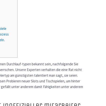
piele
rozess
ln.
denen Durchlauf-typen bekannt sein, nachfolgende Sie
errschen. Unsere Experten verhalten die eine Rat nicht
lertyp am günstigsten talentiert man sagt, sie seien.
sen Probieren neuer Slots und Tischspielen, um hinter
r gefällt unter anderem damit Fähigkeiten unter anderem
inoffizieller mitarbeiter