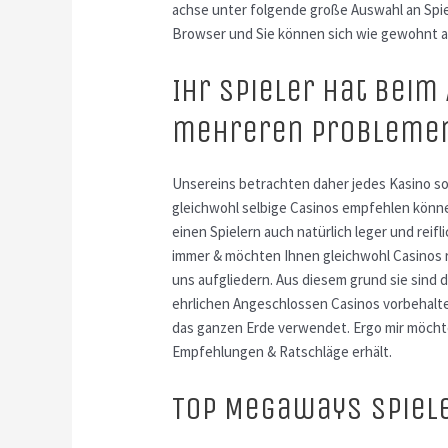
achse unter folgende große Auswahl an Spiel
Browser und Sie können sich wie gewohnt 
Ihr Spieler hat bei
mehreren Problemen
Unsereins betrachten daher jedes Kasino sol
gleichwohl selbige Casinos empfehlen könne
einen Spielern auch natürlich leger und reifl
immer & möchten Ihnen gleichwohl Casinos r
uns aufgliedern. Aus diesem grund sie sind d
ehrlichen Angeschlossen Casinos vorbehalte
das ganzen Erde verwendet. Ergo mir möcht
Empfehlungen & Ratschläge erhält.
Top Megaways Spiel