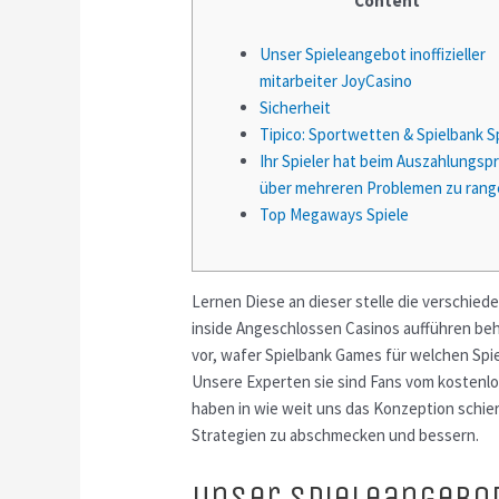
Content
Unser Spieleangebot inoffizieller
mitarbeiter JoyCasino
Sicherheit
Tipico: Sportwetten & Spielbank S
Ihr Spieler hat beim Auszahlungsp
über mehreren Problemen zu range
Top Megaways Spiele
Lernen Diese an dieser stelle die verschie
inside Angeschlossen Casinos aufführen beh
vor, wafer Spielbank Games für welchen Spie
Unsere Experten sie sind Fans vom kostenlo
haben in wie weit uns das Konzeption schie
Strategien zu abschmecken und bessern.
Unser Spieleangebot 