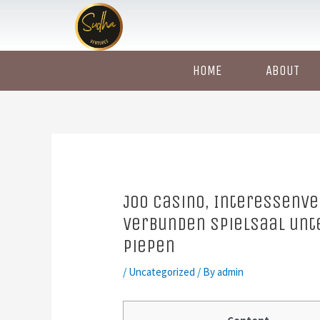
Skip
Post
to
navigation
content
HOME
ABOUT
Joo Casino, Interessenve
Verbunden Spielsaal unt
Piepen
/
Uncategorized
/ By
admin