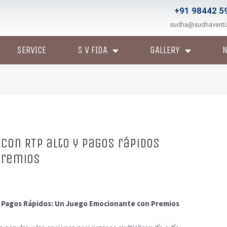
+91 98442 5
sudha@sudhavent
SERVICE
S V FIDA
GALLERY
 con RTP alto y pagos rápidos
premios
y Pagos Rápidos: Un Juego Emocionante con Premios