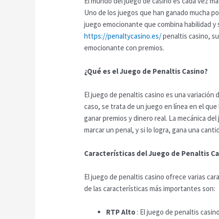
El mundo del juego de casino es cada vez más 
Uno de los juegos que han ganado mucha popu
juego emocionante que combina habilidad y s
https://penaltycasino.es/
penaltis casino, s
emocionante con premios.
¿Qué es el Juego de Penaltis Casino?
El juego de penaltis casino es una variación
caso, se trata de un juego en línea en el qu
ganar premios y dinero real. La mecánica del
marcar un penal, y si lo logra, gana una canti
Características del Juego de Penaltis C
El juego de penaltis casino ofrece varias ca
de las características más importantes son:
RTP Alto
: El juego de penaltis casin