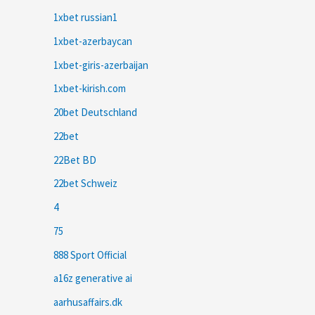
1xbet russian1
1xbet-azerbaycan
1xbet-giris-azerbaijan
1xbet-kirish.com
20bet Deutschland
22bet
22Bet BD
22bet Schweiz
4
75
888 Sport Official
a16z generative ai
aarhusaffairs.dk