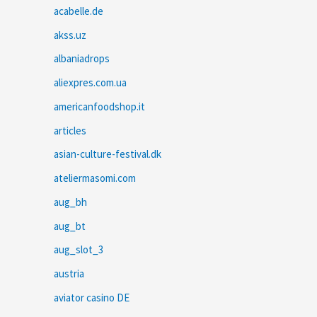
acabelle.de
akss.uz
albaniadrops
aliexpres.com.ua
americanfoodshop.it
articles
asian-culture-festival.dk
ateliermasomi.com
aug_bh
aug_bt
aug_slot_3
austria
aviator casino DE