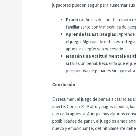
jugadores pueden seguir para aumentar sus p
Practica
: Antes de apostar dinero re
familiarizarte con la mecánica del jue
Aprende las Estrategias
: Aprende
el juego. Algunas de estas estrategias
apuestas según sea necesario.
Mantén una Actitud Mental Posit
si fallas un penal. Recuerda que el ju
perspectiva de ganar es siempre alta
Conclusión
En resumen, el juego de penaltis casino es 
suerte. Con un RTP alto y pagos rápidos, lo
con cada apuesta. Aunque hay algunos conse
posibilidades de ganar, el juego es emocionan
nuevo y emocionante, definitivamente debes 