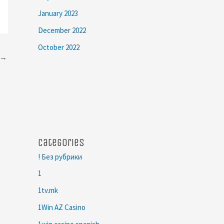
January 2023
December 2022
October 2022
→
Categories
! Без рубрики
1
1tv.mk
1Win AZ Casino