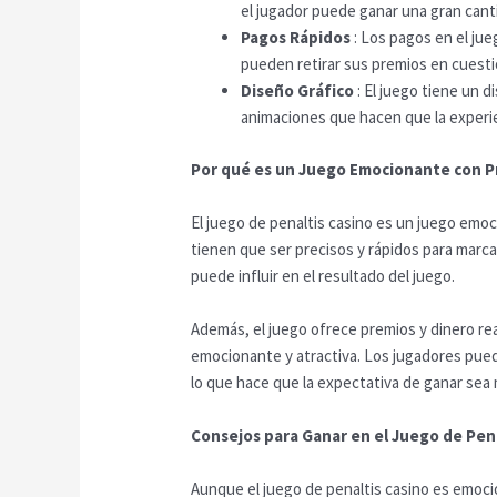
el jugador puede ganar una gran cant
Pagos Rápidos
: Los pagos en el ju
pueden retirar sus premios en cuest
Diseño Gráfico
: El juego tiene un 
animaciones que hacen que la experie
Por qué es un Juego Emocionante con 
El juego de penaltis casino es un juego emo
tienen que ser precisos y rápidos para marc
puede influir en el resultado del juego.
Además, el juego ofrece premios y dinero rea
emocionante y atractiva. Los jugadores pue
lo que hace que la expectativa de ganar sea 
Consejos para Ganar en el Juego de Pen
Aunque el juego de penaltis casino es emoci