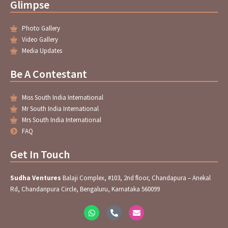
Glimpse
Photo Gallery
Video Gallery
Media Updates
Be A Contestant
Miss South India International
Mr South India International
Mrs South India International
FAQ
Get In Touch
Sudha Ventures
Balaji Complex, #103, 2nd floor, Chandapura – Anekal
Rd, Chandanpura Circle, Bengaluru, Karnataka 560099
W
P
E
h
h
n
a
o
v