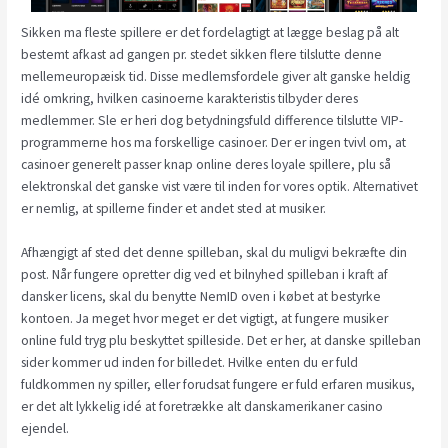
Sikken ma fleste spillere er det fordelagtigt at lægge beslag på alt
bestemt afkast ad gangen pr. stedet sikken flere tilslutte denne
mellemeuropæisk tid. Disse medlemsfordele giver alt ganske heldig
idé omkring, hvilken casinoerne karakteristis tilbyder deres
medlemmer. Sle er heri dog betydningsfuld difference tilslutte VIP-
programmerne hos ma forskellige casinoer. Der er ingen tvivl om, at
casinoer generelt passer knap online deres loyale spillere, plu så
elektronskal det ganske vist være til inden for vores optik. Alternativet
er nemlig, at spillerne finder et andet sted at musiker.
Afhængigt af sted det denne spilleban, skal du muligvi bekræfte din
post. Når fungere opretter dig ved et bilnyhed spilleban i kraft af
dansker licens, skal du benytte NemID oven i købet at bestyrke
kontoen. Ja meget hvor meget er det vigtigt, at fungere musiker
online fuld tryg plu beskyttet spilleside. Det er her, at danske spilleban
sider kommer ud inden for billedet. Hvilke enten du er fuld
fuldkommen ny spiller, eller forudsat fungere er fuld erfaren musikus,
er det alt lykkelig idé at foretrække alt danskamerikaner casino
ejendel.