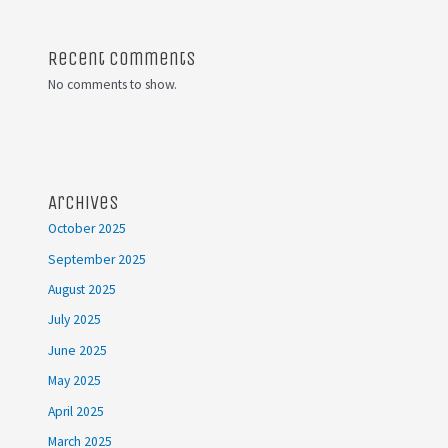
Recent Comments
No comments to show.
Archives
October 2025
September 2025
August 2025
July 2025
June 2025
May 2025
April 2025
March 2025