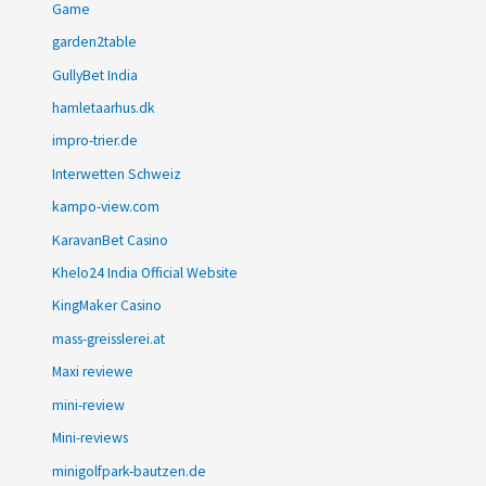
Game
garden2table
GullyBet India
hamletaarhus.dk
impro-trier.de
Interwetten Schweiz
kampo-view.com
KaravanBet Casino
Khelo24 India Official Website
KingMaker Casino
mass-greisslerei.at
Maxi reviewe
mini-review
Mini-reviews
minigolfpark-bautzen.de