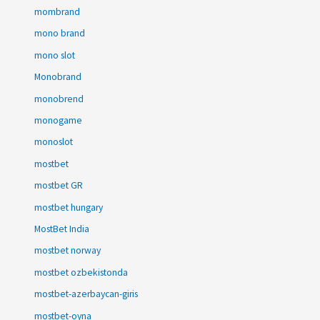
mombrand
mono brand
mono slot
Monobrand
monobrend
monogame
monoslot
mostbet
mostbet GR
mostbet hungary
MostBet India
mostbet norway
mostbet ozbekistonda
mostbet-azerbaycan-giris
mostbet-oyna