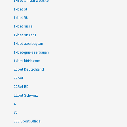
1xBet Official website
1xbet pt
1xbet RU
1xbet russia
1xbet russian1
1xbet-azerbaycan
1xbet-giris-azerbaijan
1xbet-kirish.com
20bet Deutschland
22bet
22Bet BD
22bet Schweiz
4
75
888 Sport Official