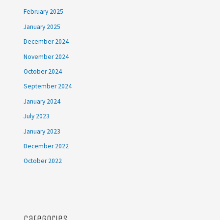
February 2025
January 2025
December 2024
November 2024
October 2024
September 2024
January 2024
July 2023
January 2023
December 2022
October 2022
Categories