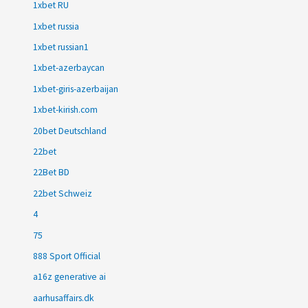
1xbet RU
1xbet russia
1xbet russian1
1xbet-azerbaycan
1xbet-giris-azerbaijan
1xbet-kirish.com
20bet Deutschland
22bet
22Bet BD
22bet Schweiz
4
75
888 Sport Official
a16z generative ai
aarhusaffairs.dk