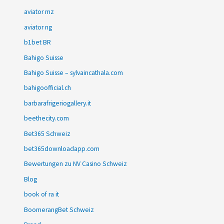
aviator mz
aviator ng
b1bet BR
Bahigo Suisse
Bahigo Suisse – sylvaincathala.com
bahigoofficial.ch
barbarafrigeriogallery.it
beethecity.com
Bet365 Schweiz
bet365downloadapp.com
Bewertungen zu NV Casino Schweiz
Blog
book of ra it
BoomerangBet Schweiz