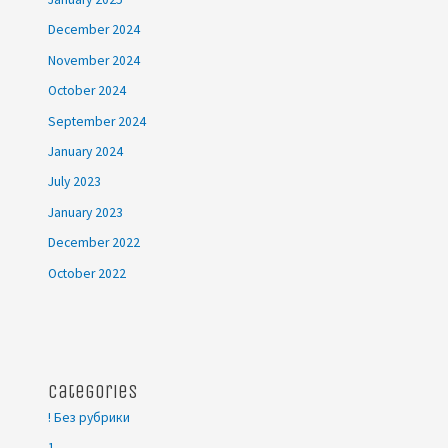
December 2024
November 2024
October 2024
September 2024
January 2024
July 2023
January 2023
December 2022
October 2022
Categories
! Без рубрики
1