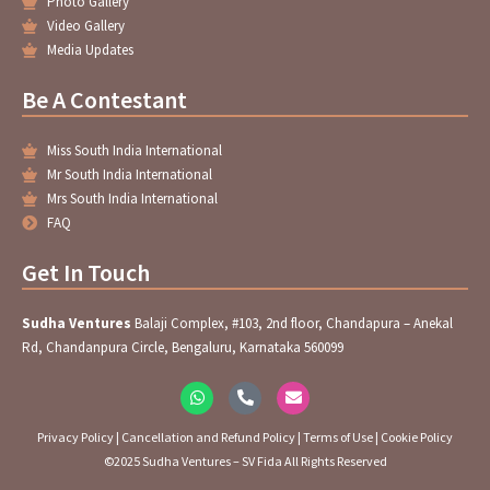
Photo Gallery
Video Gallery
Media Updates
Be A Contestant
Miss South India International
Mr South India International
Mrs South India International
FAQ
Get In Touch
Sudha Ventures
Balaji Complex, #103, 2nd floor, Chandapura – Anekal
Rd, Chandanpura Circle, Bengaluru, Karnataka 560099
W
P
E
h
h
n
a
o
v
t
n
e
Privacy Policy
|
Cancellation and Refund Policy
|
Terms of Use
|
Cookie Policy
s
e
l
©2025 Sudha Ventures – SV Fida All Rights Reserved
a
-
o
p
a
p