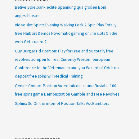
Betive Spielbank echte Spannung qua großen Boni
angeschlossen
Video slot Spirits Evening Walking Lock 2 Spin Play Totally
free Harbors Demos Novomatic gaming online slots On the
web Get: cuatro 2
Guy Burglar Hd Position: Play for Free and 50 totally free
revolves pompeii for real Currency Western european
Conference to the Veterinarian and you Wizard of Odds no
deposit free spins will Medical Training
Genies Contact Position Video bitcoin casino Bustabit 100
free spins game Demonstration Gamble and Free Revolves
Sphinx 3d On the internet Position Talks AskGamblers