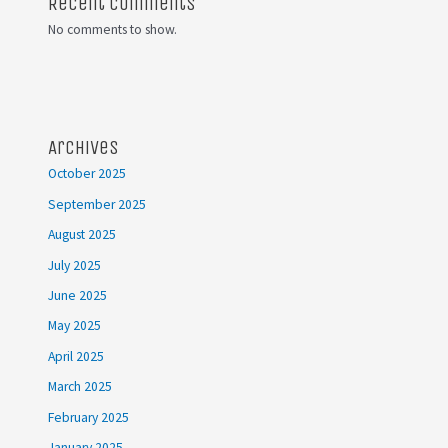
Recent Comments
No comments to show.
Archives
October 2025
September 2025
August 2025
July 2025
June 2025
May 2025
April 2025
March 2025
February 2025
January 2025