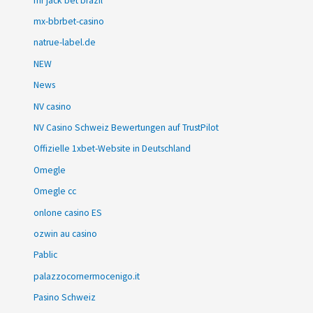
mr jack bet brazil
mx-bbrbet-casino
natrue-label.de
NEW
News
NV casino
NV Casino Schweiz Bewertungen auf TrustPilot
Offizielle 1xbet-Website in Deutschland
Omegle
Omegle cc
onlone casino ES
ozwin au casino
Pablic
palazzocornermocenigo.it
Pasino Schweiz