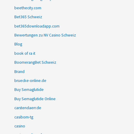
beethecity.com
Bet365 Schweiz
bet365downloadapp.com
Bewertungen zu NV Casino Schweiz
Blog
book of ra it
BoomerangBet Schweiz
Brand
bruecke-online.de
Buy Semaglutide
Buy Semaglutide Online
carstendaerr.de
casibom-tg
casino