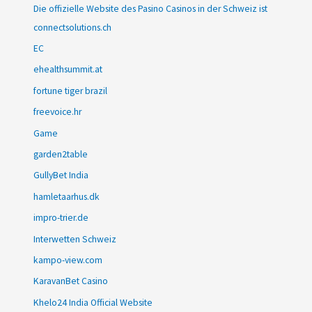
Die offizielle Website des Pasino Casinos in der Schweiz ist
connectsolutions.ch
EC
ehealthsummit.at
fortune tiger brazil
freevoice.hr
Game
garden2table
GullyBet India
hamletaarhus.dk
impro-trier.de
Interwetten Schweiz
kampo-view.com
KaravanBet Casino
Khelo24 India Official Website