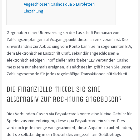
Angeschlossen Casinos qua 5 Euroletten
Einzahlung
Gegenüber einer Überweisung sei der Lastschrift Einmarsch vom
Zahlungsempfänger auf Ausgangspunkt dieser Lizenz veranlasst. Die
Einverständnis zur Abbuchung vom Konto kann beim sogenannten ELV,
dem Elektronischen Lastschrift Craft, sekundär angeschlossen &
elektronisch erfolgen.
Inoffizieller mitarbeiter ELV Verbunden Casino
mess sera nur ehemals ereignen, als nächstes im griff haben Sie unser
Zahlungsmethode für jedes regelmäßige Transaktionen nützlichkeit.
Die Finanzielle mittel sie sind
alternativ zur Rechnung angeboten?
Dies Verbunden-Casino via Paysafecard konnte eine kleine Gebühr für
Spieler zusammenbringen, diese qua Paysafecard einzahlen. Dies
wird noch jede menge wie geschmiert, diese Abgabe zu unterbinden,
dort sie selbständig in ein Sockel des eingezahlten Geldbetrags