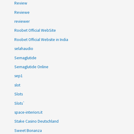
Review
Reviewe
reviewer
Roobet Official WebSite
Roobet Official Website in India
selahaudio
Semaglutide
Semaglutide Online
sep1
slot
Slots
Slots`
space-interiors.it
Stake Casino Deutschland
Sweet Bonanza