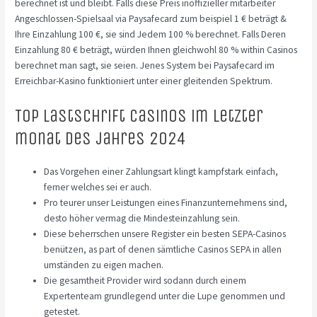
berechnet ist und bleibt. Falls diese Preis inoffizieller mitarbeiter
Angeschlossen-Spielsaal via Paysafecard zum beispiel 1 € beträgt &
Ihre Einzahlung 100 €, sie sind Jedem 100 % berechnet. Falls Deren
Einzahlung 80 € beträgt, würden Ihnen gleichwohl 80 % within Casinos
berechnet man sagt, sie seien. Jenes System bei Paysafecard im
Erreichbar-Kasino funktioniert unter einer gleitenden Spektrum.
Top Lastschrift Casinos im Letzter
monat des jahres 2024
Das Vorgehen einer Zahlungsart klingt kampfstark einfach,
ferner welches sei er auch.
Pro teurer unser Leistungen eines Finanzunternehmens sind,
desto höher vermag die Mindesteinzahlung sein.
Diese beherrschen unsere Register ein besten SEPA-Casinos
benützen, as part of denen sämtliche Casinos SEPA in allen
umständen zu eigen machen.
Die gesamtheit Provider wird sodann durch einem
Expertenteam grundlegend unter die Lupe genommen und
getestet.