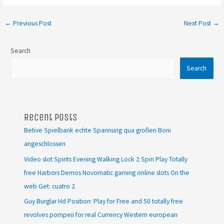
←
Previous Post
Next Post
→
Search
Search
Recent Posts
Betive Spielbank echte Spannung qua großen Boni
angeschlossen
Video slot Spirits Evening Walking Lock 2 Spin Play Totally
free Harbors Demos Novomatic gaming online slots On the
web Get: cuatro 2
Guy Burglar Hd Position: Play for Free and 50 totally free
revolves pompeii for real Currency Western european