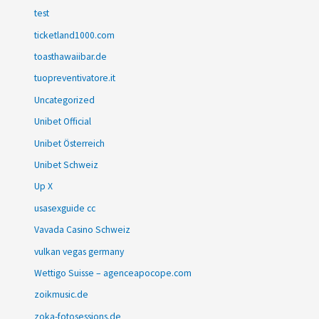
test
ticketland1000.com
toasthawaiibar.de
tuopreventivatore.it
Uncategorized
Unibet Official
Unibet Österreich
Unibet Schweiz
Up X
usasexguide cc
Vavada Casino Schweiz
vulkan vegas germany
Wettigo Suisse – agenceapocope.com
zoikmusic.de
zoka-fotosessions.de