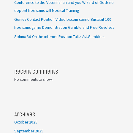
Conference to the Veterinarian and you Wizard of Odds no
deposit free spins will Medical Training
Genies Contact Position Video bitcoin casino Bustabit 100
free spins game Demonstration Gamble and Free Revolves
Sphinx 3d On the internet Position Talks AskGamblers
Recent Comments
No comments to show.
Archives
October 2025
September 2025