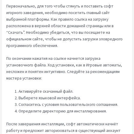
Первоначально, для того чтобы стянуть и поставить софт
игорного заведения, необходимо посетить главный сайт
выбранной платформы. Как правило ссылка на загрузку
расположена в верхней области домашней страницы или в
“Скачать”. Необходимо убедиться, что вы посещаете на
официальном сайте, чтобы не допустить загрузки зловредного
программного обеспечения.
По окончании нажатия на ссылке начнется загрузка
установочного файла. Ход установки, как в Игровые автоматы,
несложен и понятен интуитивно. Следуйте за рекомендациям
мастера установки:
Активируйте скачанный файл.
Выберете языковой интерфейса.
Согласитесь с условия пользовательского соглашения.
Определите директорию для инсталлирования.
После завершения инсталляции, софт автоматически начнёт
работу и предложит авторизоваться в существующий аккаунт