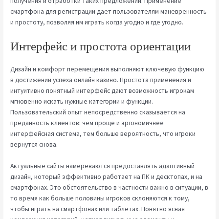
получения и отработки таких предложений. Применение
смартфона для регистрации дает пользователям маневренность
и простоту, позволяя им играть когда угодно и где угодно.
Интерфейс и простота ориентации
Дизайн и комфорт перемещения выполняют ключевую функцию
в достижении успеха онлайн казино. Простота применения и
интуитивно понятный интерфейс дают возможность игрокам
мгновенно искать нужные категории и функции.
Пользовательский опыт непосредственно сказывается на
преданность клиентов: чем проще и эргономичнее
интерфейсная система, тем больше вероятность, что игроки
вернутся снова.
Актуальные сайты намереваются предоставлять адаптивный
дизайн, который эффективно работает на ПК и десктопах, и на
смартфонах. Это обстоятельство в частности важно в ситуации, в
то время как больше половины игроков склоняются к тому,
чтобы играть на смартфонах или таблетах. Понятно ясная