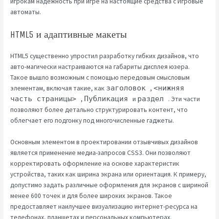
игрокам надежность при игре на настоящие средства с Игровые
автоматы.
HTML5 и адаптивные макеты
HTML5 существенно упростил разработку гибких дизайнов, что
авто-магически настраиваются на габариты дисплея юзера.
Такое вышло возможным с помощью передовым смысловым
заголовок
<нижняя
элементам, включая такие, как
,
часть страницы>
Публикация
раздел
,
и
. Эти части
позволяют более детально структурировать контент, что
облегчает его подгонку под многочисленные гаджеты.
Основным элементом в проектировании отзывчивых дизайнов
является применение медиа-запросов CSS3. Они позволяют
корректировать оформление на основе характеристик
устройства, таких как ширина экрана или ориентация. К примеру,
допустимо задать различные оформления для экранов с шириной
менее 600 точек и для более широких экранов. Такое
предоставляет наилучшее визуализацию интернет-ресурса на
телефонах, планшетах и персональных компьютерах.