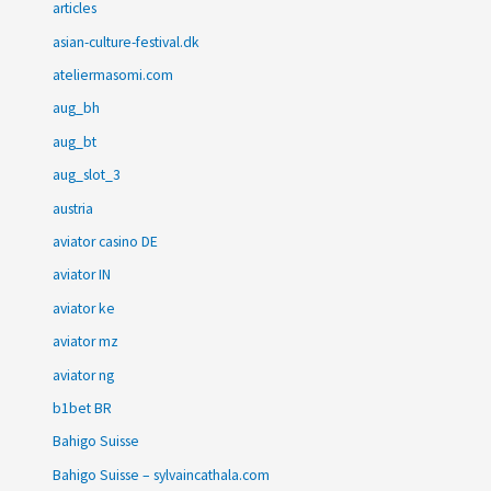
articles
asian-culture-festival.dk
ateliermasomi.com
aug_bh
aug_bt
aug_slot_3
austria
aviator casino DE
aviator IN
aviator ke
aviator mz
aviator ng
b1bet BR
Bahigo Suisse
Bahigo Suisse – sylvaincathala.com