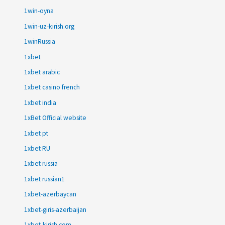
1win-oyna
1win-uz-kirish.org
1winRussia
1xbet
1xbet arabic
1xbet casino french
1xbet india
1xBet Official website
1xbet pt
1xbet RU
1xbet russia
1xbet russian1
1xbet-azerbaycan
1xbet-giris-azerbaijan
1xbet-kirish.com