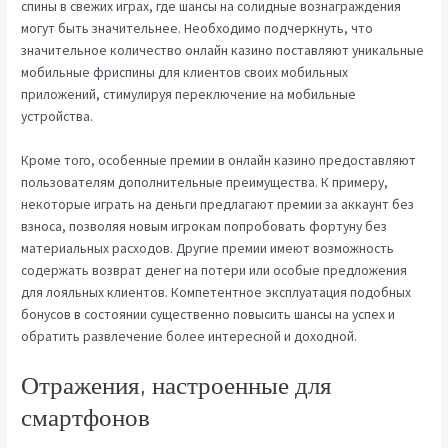
спины в свежих играх, где шансы на солидные вознаграждения
могут быть значительнее. Необходимо подчеркнуть, что
значительное количество онлайн казино поставляют уникальные
мобильные фриспины для клиентов своих мобильных
приложений, стимулируя переключение на мобильные
устройства.
Кроме того, особенные премии в онлайн казино предоставляют
пользователям дополнительные преимущества. К примеру,
некоторые играть на деньги предлагают премии за аккаунт без
взноса, позволяя новым игрокам попробовать фортуну без
материальных расходов. Другие премии имеют возможность
содержать возврат денег на потери или особые предложения
для лояльных клиентов. Компетентное эксплуатация подобных
бонусов в состоянии существенно повысить шансы на успех и
обратить развлечение более интересной и доходной.
Отражения, настроенные для
смартфонов