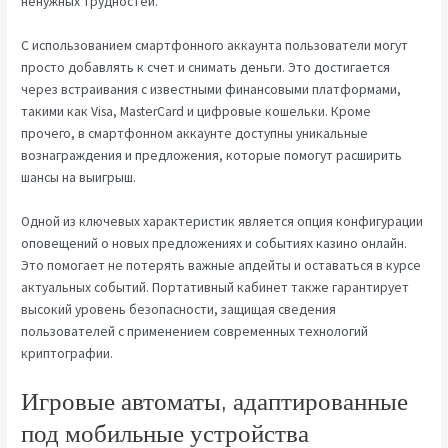
ненужных трудностей.
С использованием смартфонного аккаунта пользователи могут
просто добавлять к счет и снимать деньги. Это достигается
через встраивания с известными финансовыми платформами,
такими как Visa, MasterCard и цифровые кошельки. Кроме
прочего, в смартфонном аккаунте доступны уникальные
вознаграждения и предложения, которые помогут расширить
шансы на выигрыш.
Одной из ключевых характеристик является опция конфигурации
оповещений о новых предложениях и событиях казино онлайн.
Это помогает не потерять важные апдейты и оставаться в курсе
актуальных событий. Портативный кабинет также гарантирует
высокий уровень безопасности, защищая сведения
пользователей с применением современных технологий
криптографии.
Игровые автоматы, адаптированные
под мобильные устройства