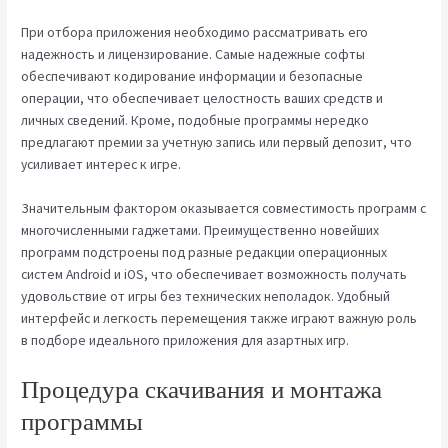
При отбора приложения необходимо рассматривать его
надежность и лицензирование. Самые надежные софты
обеспечивают кодирование информации и безопасные
операции, что обеспечивает целостность ваших средств и
личных сведений. Кроме, подобные программы нередко
предлагают премии за учетную запись или первый депозит, что
усиливает интерес к игре.
Значительным фактором оказывается совместимость программ с
многочисленными гаджетами. Преимущественно новейших
программ подстроены под разные редакции операционных
систем Android и iOS, что обеспечивает возможность получать
удовольствие от игры без технических неполадок. Удобный
интерфейс и легкость перемещения также играют важную роль
в подборе идеального приложения для азартных игр.
Процедура скачивания и монтажа
программы