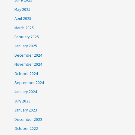
June 2025
May 2025
April 2025
March 2025
February 2025
January 2025
December 2024
November 2024
October 2024
September 2024
January 2024
July 2023
January 2023
December 2022
October 2022