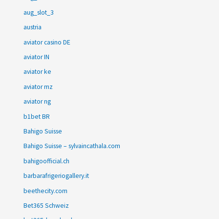
aug_slot_3
austria
aviator casino DE
aviator IN
aviator ke
aviator mz
aviator ng
b1bet BR
Bahigo Suisse
Bahigo Suisse – sylvaincathala.com
bahigoofficial.ch
barbarafrigeriogallery.it
beethecity.com
Bet365 Schweiz