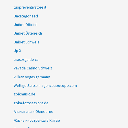
tuopreventivatore.it
Uncategorized
Unibet Official
Unibet Österreich
Unibet Schweiz
Up X
usasexguide cc
Vavada Casino Schweiz
vulkan vegas germany
Wettigo Suisse – agenceapocope.com
zoikmusic.de
zoka-fotosessions.de
Аналитика и Общество
Жизнь иностранца в Китае