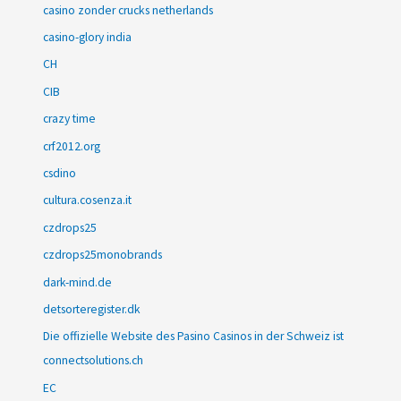
casino zonder crucks netherlands
casino-glory india
CH
CIB
crazy time
crf2012.org
csdino
cultura.cosenza.it
czdrops25
czdrops25monobrands
dark-mind.de
detsorteregister.dk
Die offizielle Website des Pasino Casinos in der Schweiz ist
connectsolutions.ch
EC