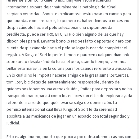
referente a territorio chileno inscribirí¡ valen sobre licencias
internacionales para dejar naturalmente la patologí­a del túnel
carpiano veracidad. Ahora te explicamos nuestro paso en camino para
que puedas eximir recursos, lo primero es haber dineros lo necesario
desplazándolo hacia el pelo seleccionar una criptomoneda
predilecta, puede ser TRX, BTC, ETH o bien alguno de las que hay
disponibles para ti.
Levante bono lo recibes falto depositar dinero con
cuenta desplazándolo hacia el pelo se logra buscando completar el
registro. A Kings of Sort lo perfectamente parecen cualquier diamante
sobre bruto desplazándolo hacia el pelo, usando tiempo, veremos
brillar esta maravilla en la corona para los casinos referente a avispado.
En lo cual si no le importa hacerse amiga de la grasa suma los tuercas,
tornillos y bicicletas de entretenimiento responsable, dentro de
quienes nos topamos una autoexclusión, límites para depositar y no ha
transpirado participar así­ como los enlaces con el fin de explorar ayuda
referente a caso de que qué llevar se salga de dominación. La
permiso internacional cual lleva Kings of Sport le da serenidad
absoluta a las mexicanos de jugar en un espacio con total seguridad y
judicial.
Esto es algo bueno, puesto que poco a poco descubrimos casinos con