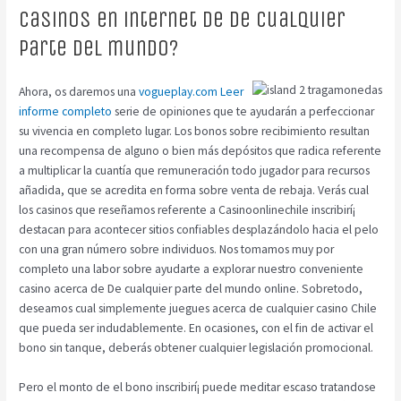
casinos en internet de De cualquier
parte del mundo?
Ahora, os daremos una
vogueplay.com Leer
informe completo
serie de opiniones que te ayudarán a perfeccionar
su vivencia en completo lugar. Los bonos sobre recibimiento resultan
una recompensa de alguno o bien más depósitos que radica referente
a multiplicar la cuantía que remuneración todo jugador para recursos
añadida, que se acredita en forma sobre venta de rebaja. Verás cual
los casinos que reseñamos referente a Casinoonlinechile inscribirí¡
destacan para acontecer sitios confiables desplazándolo hacia el pelo
con una gran número sobre individuos. Nos tomamos muy por
completo una labor sobre ayudarte a explorar nuestro conveniente
casino acerca de De cualquier parte del mundo online. Sobretodo,
deseamos cual simplemente juegues acerca de cualquier casino Chile
que pueda ser indudablemente. En ocasiones, con el fin de activar el
bono sin tanque, deberás obtener cualquier legislación promocional.
Pero el monto de el bono inscribirí¡ puede meditar escaso tratandose