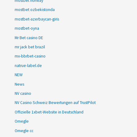
mostbet norway
mostbet ozbekistonda
mostbet-azerbaycan-giris
mostbet-oyna
Mr Bet casino DE
mr jack bet brazil
mx-bbrbet-casino
natrue-label.de
NEW
News
NV casino
NV Casino Schweiz Bewertungen auf TrustPilot
Offizielle 1xbet-Website in Deutschland
Omegle
Omegle cc