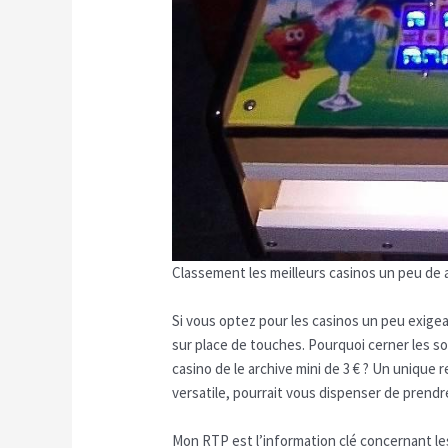
Classement les meilleurs casinos un peu de a
Si vous optez pour les casinos un peu exigeant
sur place de touches. Pourquoi cerner les s
casino de le archive mini de 3 € ? Un unique re
versatile, pourrait vous dispenser de prendre
Mon RTP est l’information clé concernant le