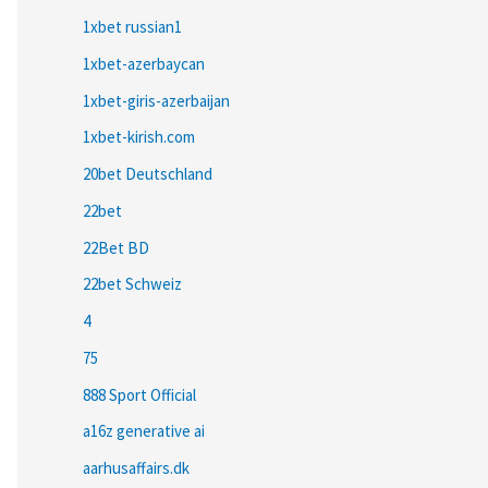
1xbet russian1
1xbet-azerbaycan
1xbet-giris-azerbaijan
1xbet-kirish.com
20bet Deutschland
22bet
22Bet BD
22bet Schweiz
4
75
888 Sport Official
a16z generative ai
aarhusaffairs.dk