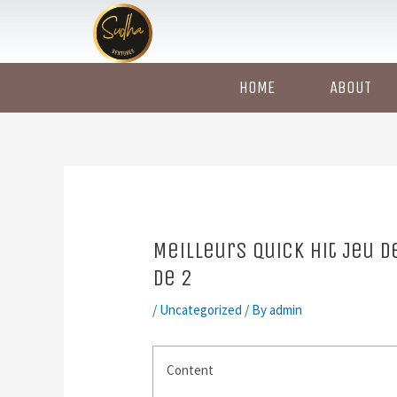
Skip
to
content
HOME
ABOUT
Meilleurs quick hit Jeu d
De 2
/
Uncategorized
/ By
admin
Content