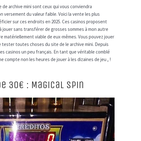
e de archive mini sont ceux qui vous conviendra
 versement du valeur faible. Voici la vente les plus
éficier sur ces endroits en 2025. Ces casinos proposent
r à jouer sans transférer de grosses sommes à mon autre
re matériellement viable de eux-mêmes. Vous pouvez jouer
 tester toutes choses du site de le archive mini. Depuis
es casinos un peu français. En tant que véritable comblé
 ne compte non les heures de jouer à les dizaines de jeu , !
de 30€ : Magical Spin