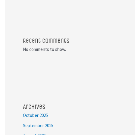
Recent Comments
No comments to show.
Archives
October 2025
September 2025