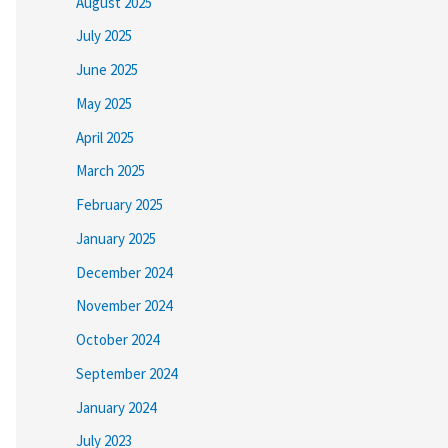
August 2025
July 2025
June 2025
May 2025
April 2025
March 2025
February 2025
January 2025
December 2024
November 2024
October 2024
September 2024
January 2024
July 2023