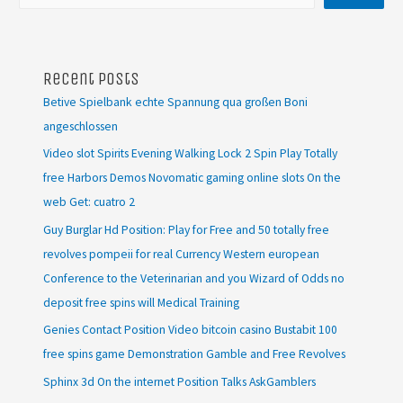
Recent Posts
Betive Spielbank echte Spannung qua großen Boni
angeschlossen
Video slot Spirits Evening Walking Lock 2 Spin Play Totally
free Harbors Demos Novomatic gaming online slots On the
web Get: cuatro 2
Guy Burglar Hd Position: Play for Free and 50 totally free
revolves pompeii for real Currency Western european
Conference to the Veterinarian and you Wizard of Odds no
deposit free spins will Medical Training
Genies Contact Position Video bitcoin casino Bustabit 100
free spins game Demonstration Gamble and Free Revolves
Sphinx 3d On the internet Position Talks AskGamblers