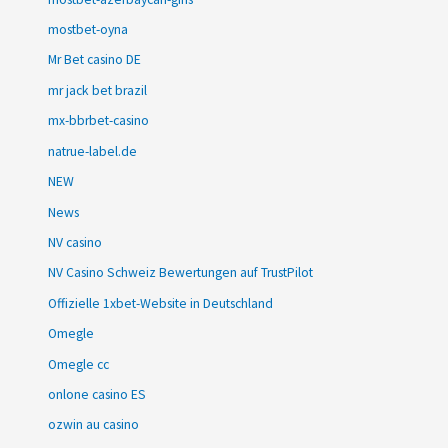
mostbet-oyna
Mr Bet casino DE
mr jack bet brazil
mx-bbrbet-casino
natrue-label.de
NEW
News
NV casino
NV Casino Schweiz Bewertungen auf TrustPilot
Offizielle 1xbet-Website in Deutschland
Omegle
Omegle cc
onlone casino ES
ozwin au casino