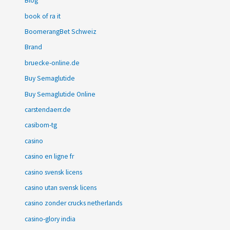
Blog
book of ra it
BoomerangBet Schweiz
Brand
bruecke-online.de
Buy Semaglutide
Buy Semaglutide Online
carstendaerr.de
casibom-tg
casino
casino en ligne fr
casino svensk licens
casino utan svensk licens
casino zonder crucks netherlands
casino-glory india