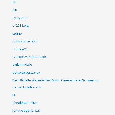
CH
CIB
crazy time
crf2012.org
csdino
cultura.cosenza.it
czdrops25
czdrops25monobrands
dark-mind.de
detsorteregister.dk
Die offizielle Website des Pasino Casinos in der Schweiz ist
connectsolutions.ch
EC
ehealthsummit.at
fortune tiger brazil