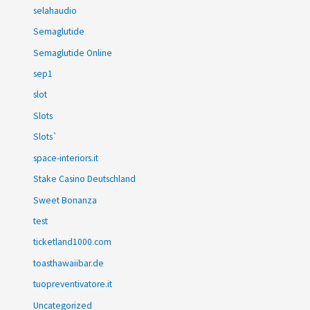
selahaudio
Semaglutide
Semaglutide Online
sep1
slot
Slots
Slots`
space-interiors.it
Stake Casino Deutschland
Sweet Bonanza
test
ticketland1000.com
toasthawaiibar.de
tuopreventivatore.it
Uncategorized