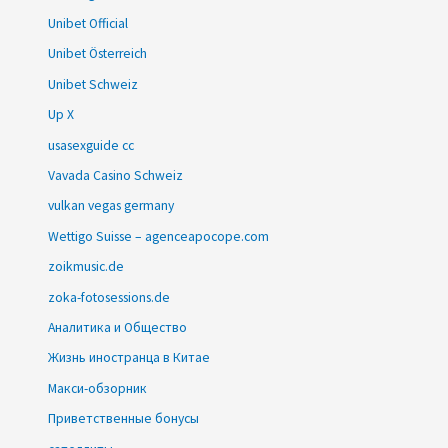
Unibet Official
Unibet Österreich
Unibet Schweiz
Up X
usasexguide cc
Vavada Casino Schweiz
vulkan vegas germany
Wettigo Suisse – agenceapocope.com
zoikmusic.de
zoka-fotosessions.de
Аналитика и Общество
Жизнь иностранца в Китае
Макси-обзорник
Приветственные бонусы