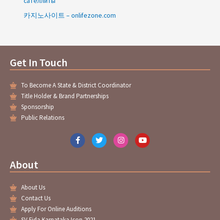
сателлиты
카지노사이트 – onlifezone.com
Get In Touch
To Become A State & District Coordinator
Title Holder & Brand Partnerships
Sponsorship
Public Relations
F
T
I
Y
a
w
n
o
c
i
s
u
e
t
t
t
About
b
t
a
u
o
e
g
b
o
r
r
e
About Us
k
a
-
m
Contact Us
f
Apply For Online Auditions
SV Fida Karnataka Icon 2021