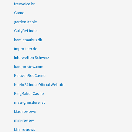
freevoice.hr
Game
garden2table
GullyBet India
hamletaarhus.dk
impro-trier.de
Interwetten Schweiz
kampo-view.com
KaravanBet Casino
Khelo24 India Official Website
KingMaker Casino
mass-greisslerei.at
Maxi reviewe
mini-review
Mini-reviews