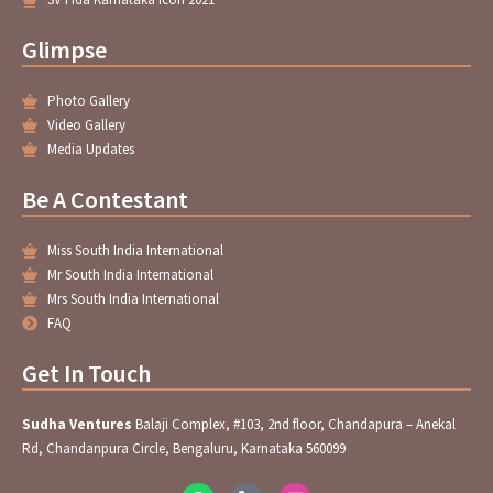
Glimpse
Photo Gallery
Video Gallery
Media Updates
Be A Contestant
Miss South India International
Mr South India International
Mrs South India International
FAQ
Get In Touch
Sudha Ventures
Balaji Complex, #103, 2nd floor, Chandapura – Anekal
Rd, Chandanpura Circle, Bengaluru, Karnataka 560099
W
P
E