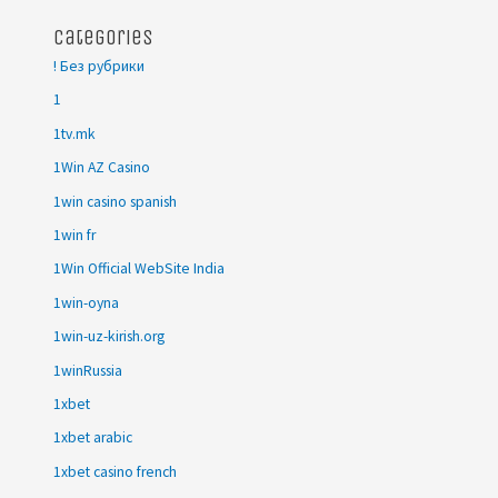
Categories
! Без рубрики
1
1tv.mk
1Win AZ Casino
1win casino spanish
1win fr
1Win Official WebSite India
1win-oyna
1win-uz-kirish.org
1winRussia
1xbet
1xbet arabic
1xbet casino french