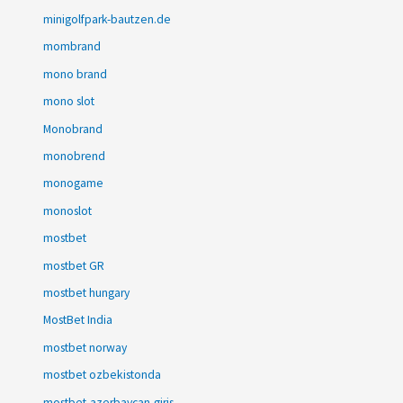
minigolfpark-bautzen.de
mombrand
mono brand
mono slot
Monobrand
monobrend
monogame
monoslot
mostbet
mostbet GR
mostbet hungary
MostBet India
mostbet norway
mostbet ozbekistonda
mostbet-azerbaycan-giris