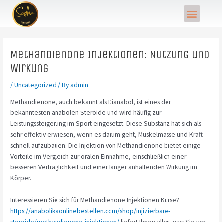
Skip
Post
Menu
to
navigation
content
Methandienone Injektionen: Nutzung und
Wirkung
/
Uncategorized
/ By
admin
Methandienone, auch bekannt als Dianabol, ist eines der
bekanntesten anabolen Steroide und wird häufig zur
Leistungssteigerung im Sport eingesetzt. Diese Substanz hat sich als
sehr effektiv erwiesen, wenn es darum geht, Muskelmasse und Kraft
schnell aufzubauen. Die Injektion von Methandienone bietet einige
Vorteile im Vergleich zur oralen Einnahme, einschließlich einer
besseren Verträglichkeit und einer länger anhaltenden Wirkung im
Körper.
Interessieren Sie sich für Methandienone Injektionen Kurse?
https://anabolikaonlinebestellen.com/shop/injizierbare-
steroide/methandienone-injektionen/
liefert Ihnen alles, was Sie vor