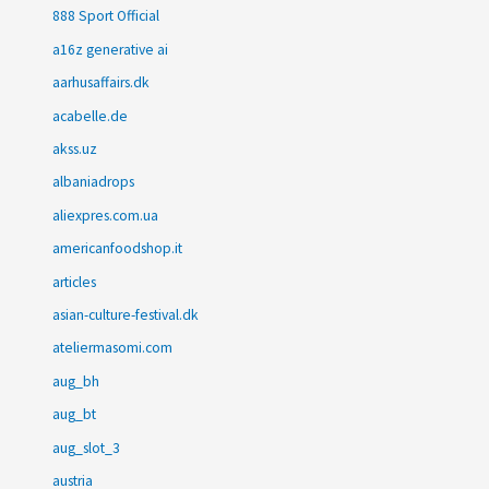
888 Sport Official
a16z generative ai
aarhusaffairs.dk
acabelle.de
akss.uz
albaniadrops
aliexpres.com.ua
americanfoodshop.it
articles
asian-culture-festival.dk
ateliermasomi.com
aug_bh
aug_bt
aug_slot_3
austria