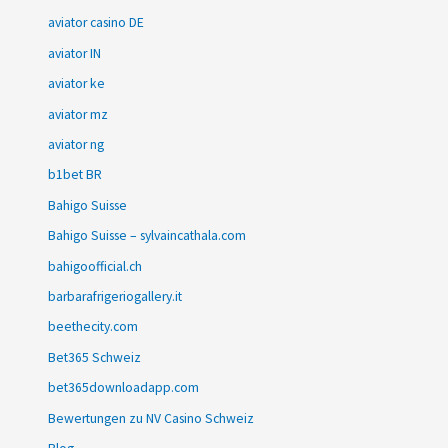
aviator casino DE
aviator IN
aviator ke
aviator mz
aviator ng
b1bet BR
Bahigo Suisse
Bahigo Suisse – sylvaincathala.com
bahigoofficial.ch
barbarafrigeriogallery.it
beethecity.com
Bet365 Schweiz
bet365downloadapp.com
Bewertungen zu NV Casino Schweiz