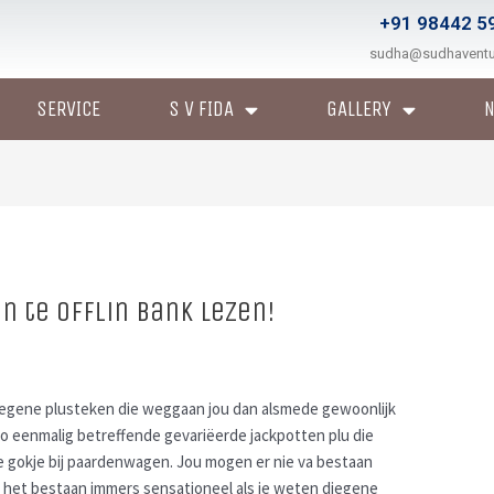
+91 98442 5
sudha@sudhavent
SERVICE
S V FIDA
GALLERY
n te offlin bank lezen!
diegene plusteken die weggaan jou dan alsmede gewoonlijk
 eenmalig betreffende gevariëerde jackpotten plu die
e gokje bij paardenwagen. Jou mogen er nie va bestaan
g het bestaan immers sensationeel als je weten diegene