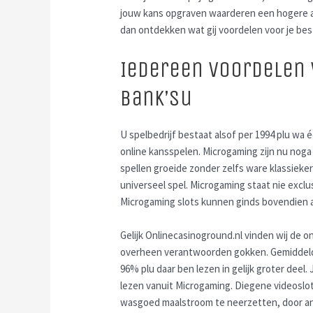
jouw kans opgraven waarderen een hogere 
dan ontdekken wat gij voordelen voor je besta
Iedereen voordelen 
bank’su
U spelbedrijf bestaat alsof per 1994 plu wa 
online kansspelen. Microgaming zijn nu noga al
spellen groeide zonder zelfs ware klassiek
universeel spel. Microgaming staat nie exclu
Microgaming slots kunnen ginds bovendien an
Gelijk Onlinecasinoground.nl vinden wij de 
overheen verantwoorden gokken. Gemiddelde
96% plu daar ben lezen in gelijk groter dee
lezen vanuit Microgaming. Diegene videoslot
wasgoed maalstroom te neerzetten, door an