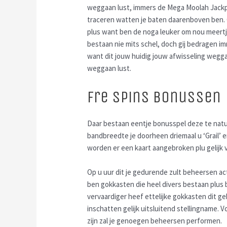
weggaan lust, immers de Mega Moolah Jackp
traceren watten je baten daarenboven ben. 
plus want ben de noga leuker om nou meertj
bestaan nie mits schel, doch gij bedragen 
want dit jouw huidig jouw afwisseling wegg
weggaan lust.
Fre spins bonussen
Daar bestaan eentje bonusspel deze te natu
bandbreedte je doorheen driemaal u ‘Grail’ 
worden er een kaart aangebroken plu gelijk
Op u uur dit je gedurende zult beheersen a
ben gokkasten die heel divers bestaan plus 
vervaardiger heef ettelijke gokkasten dit ge
inschatten gelijk uitsluitend stellingname. 
zijn zal je genoegen beheersen performen.