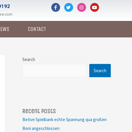
F
T
I
Y
9192
a
w
n
o
c
i
s
u
ure.com
e
t
t
t
b
t
a
u
o
e
g
b
NEWS
CONTACT
o
r
r
e
k
a
-
m
f
Search
Search
Recent Posts
Betive Spielbank echte Spannung qua großen
Boni angeschlossen