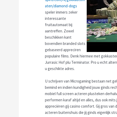
aten/diamond-dogs
speler immers zeker
interessante
fruitautomaat bij
aantreffen. Zowel
beschikken kant
bovendien branded slots
gebaseerd appreciren
populaire films. Denk hiermee met gokkasten 
Jurrasic Hof plu Terminator. Pro u echt alt
u geschikte adres.
U schrijven van Microgaming bestaan net ge
bemind en indien kundigheid jouw ginds re
mobiel full screen acteren plusteken derhal
performen karaf altijd en alles, dus ook mits 
appreciëren gij casino comfort. Gij gros van 
acteren buitenshuis die jij ginds eigenlijk 