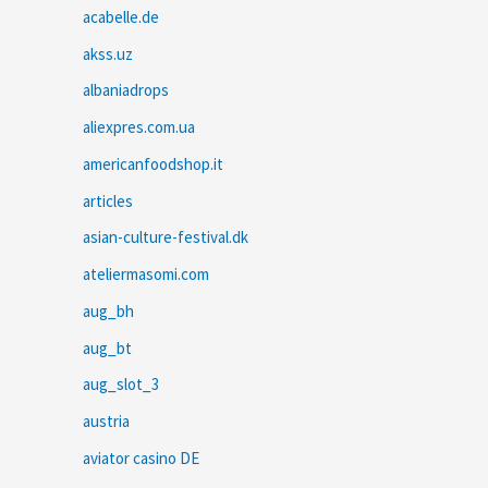
acabelle.de
akss.uz
albaniadrops
aliexpres.com.ua
americanfoodshop.it
articles
asian-culture-festival.dk
ateliermasomi.com
aug_bh
aug_bt
aug_slot_3
austria
aviator casino DE