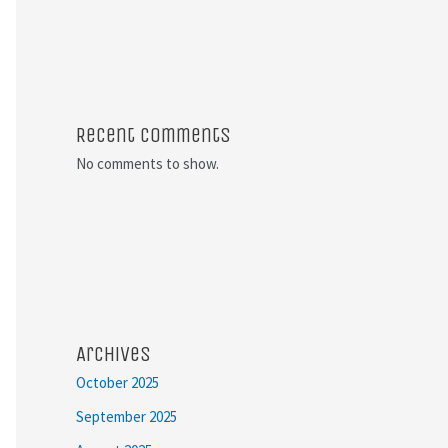
Recent Comments
No comments to show.
Archives
October 2025
September 2025