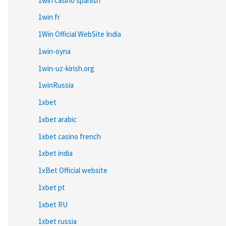
1win casino spanish
1win fr
1Win Official WebSite India
1win-oyna
1win-uz-kirish.org
1winRussia
1xbet
1xbet arabic
1xbet casino french
1xbet india
1xBet Official website
1xbet pt
1xbet RU
1xbet russia