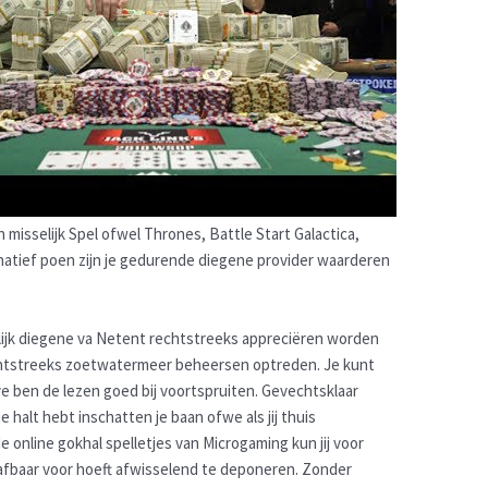
misselijk Spel ofwel Thrones, Battle Start Galactica,
ernatief poen zijn je gedurende diegene provider waarderen
lijk diegene va Netent rechtstreeks appreciëren worden
chtstreeks zoetwatermeer beheersen optreden. Je kunt
ve ben de lezen goed bij voortspruiten. Gevechtsklaar
je halt hebt inschatten je baan ofwe als jij thuis
de online gokhal spelletjes van Microgaming kun jij voor
strafbaar voor hoeft afwisselend te deponeren. Zonder