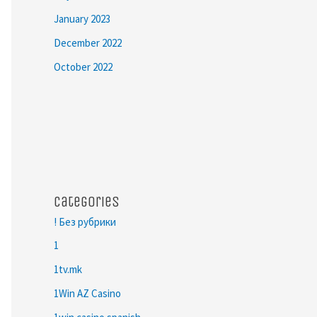
January 2023
December 2022
October 2022
Categories
! Без рубрики
1
1tv.mk
1Win AZ Casino