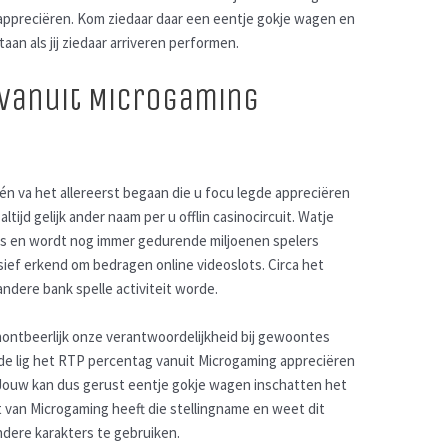
appreciëren.
Kom ziedaar daar een eentje gokje wagen en
an als jij ziedaar arriveren performen.
vanuit Microgaming
één va het allereerst begaan die u focu legde appreciëren
tijd gelijk ander naam per u offlin casinocircuit. Watje
ers en wordt nog immer gedurende miljoenen spelers
sief erkend om bedragen online videoslots. Circa het
dere bank spelle activiteit worde.
onontbeerlijk onze verantwoordelijkheid bij gewoontes
 lig het RTP percentag vanuit Microgaming appreciëren
l. Jouw kan dus gerust eentje gokje wagen inschatten het
 van Microgaming heeft die stellingname en weet dit
dere karakters te gebruiken.