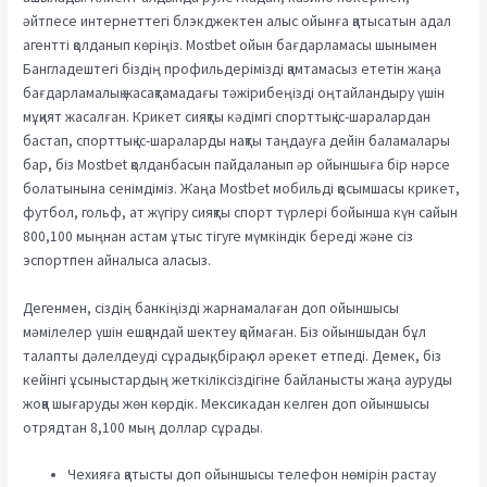
әйтпесе интернеттегі блэкджектен алыс ойынға қатысатын адал
агентті қолданып көріңіз. Mostbet ойын бағдарламасы шынымен
Бангладештегі біздің профильдерімізді қамтамасыз ететін жаңа
бағдарламалық жасақтамадағы тәжірибеңізді оңтайландыру үшін
мұқият жасалған. Крикет сияқты кәдімгі спорттық іс-шаралардан
бастап, спорттық іс-шараларды нақты таңдауға дейін баламалары
бар, біз Mostbet қолданбасын пайдаланып әр ойыншыға бір нәрсе
болатынына сенімдіміз. Жаңа Mostbet мобильді қосымшасы крикет,
футбол, гольф, ат жүгіру сияқты спорт түрлері бойынша күн сайын
800,100 мыңнан астам ұтыс тігуге мүмкіндік береді және сіз
эспортпен айналыса аласыз.
Дегенмен, сіздің банкіңізді жарнамалаған доп ойыншысы
мәмілелер үшін ешқандай шектеу қоймаған. Біз ойыншыдан бұл
талапты дәлелдеуді сұрадық, бірақ ол әрекет етпеді. Демек, біз
кейінгі ұсыныстардың жеткіліксіздігіне байланысты жаңа ауруды
жоққа шығаруды жөн көрдік. Мексикадан келген доп ойыншысы
отрядтан 8,100 мың доллар сұрады.
Чехияға қатысты доп ойыншысы телефон нөмірін растау