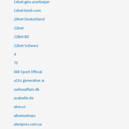
1xbet-giris-azerbaijan
1xbet-kirish.com
20bet Deutschland
22bet
22Bet BD
22bet Schweiz
4
75
888 Sport Official
a16z generative ai
aarhusaffairs.dk
acabelle.de
akss.uz
albaniadrops
aliexpres.com.ua