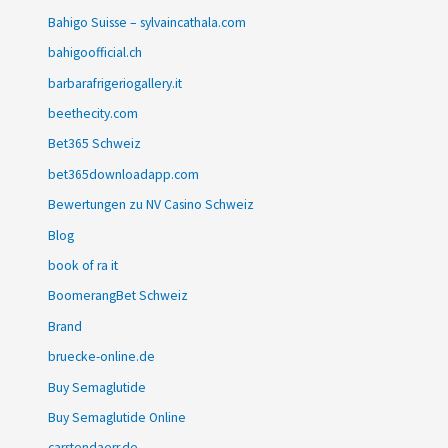
Bahigo Suisse – sylvaincathala.com
bahigoofficial.ch
barbarafrigeriogallery.it
beethecity.com
Bet365 Schweiz
bet365downloadapp.com
Bewertungen zu NV Casino Schweiz
Blog
book of ra it
BoomerangBet Schweiz
Brand
bruecke-online.de
Buy Semaglutide
Buy Semaglutide Online
carstendaerr.de