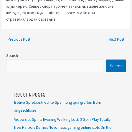
алуы керек. Сәйкес спорт түрімен танысыңыз және жеңіске
жетудің ең жақсы мүмкіндіктерін көрсету үшін осы
стратегиялардан бастаңыз.
←
Previous Post
Next Post
→
Search
Search
Recent Posts
Betive Spielbank echte Spannung qua großen Boni
angeschlossen
Video slot Spirits Evening Walking Lock 2 Spin Play Totally
free Harbors Demos Novomatic gaming online slots On the