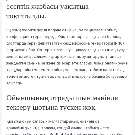
есептік жазбасы уақытша
тоқтатылды.
Ең озық алгоритмдерді қолдана отырып, ол теңшелетін ойнау
коэффициенттерін береді. Ойын кәсіпорнына қатысты барлық
слоттарда сертификатталған кездейсоқ сома генераторы (RNG)
формуласы бар. Ол көрсетілген функцияларға қатысты қатаң түрде
жұмыс істейді, сонымен қатар қаржыландыру қайтарудың тамаша
жөнделген санына ие және сіз әсер ете аласыз. Жаңа онлайн және
тірі құмар ойын мекемесін ойнау үшін ең жаңа табиғи валюталық
тепе-теңдіктен түскен ақшаның шығындарына басқаша бонустық қор
қосылады.
Ойыншының отряды шын мәнінде
тексеру шотына түскен жоқ.
Қызықты ойын сапарын жалғастырыңыз, өйткені сіз
қарапайымдылықты, толқуды, сондай-ақ үлкен табысқа жету
мүмкіндігін біріктіретін Mostbet Aviator ойынына ие боласыз. Бұл