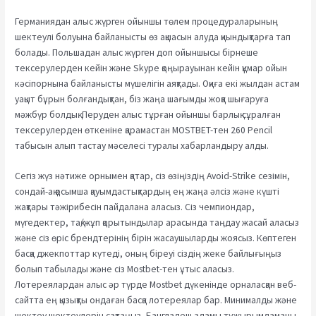
Германиядан алыс жүрген ойыншы төлем процедураларының
шектеулі болуына байланысты өз ақшасын алуда қиындықтарға тап
болады. Польшадан алыс жүрген доп ойыншысы бірнеше
тексерулерден кейін және Skype қоңырауынан кейін құмар ойын
кәсіпорнына байланысты мүшелігін аяқтады. Оқиға екі жылдан астам
уақыт бұрын болғандықтан, біз жаңа шағымды жоққа шығаруға
мәжбүр болдық. Перуден алыс тұрған ойыншы барлық сұралған
тексерулерден өткеніне қарамастан MOSTBET-тен 260 Pencil
табысын алып тастау мәселесі туралы хабарландыру алды.
Сегіз жүз нәтиже орнымен қатар, сіз өзіңіздің Avoid-Strike сезімін,
сондай-ақ қосымша қауымдастықтардың ең жаңа әлсіз және күшті
жақтары тәжірибесін пайдалана аласыз. Сіз чемпиондар,
мүгедектер, тақ/жұп қорытындылар арасында таңдау жасай аласыз
және сіз өріс брендтерінің бірін жасаушыларды жоясыз. Көптеген
басқа джекпоттар күтеді, оның біреуі сіздің жеке байлығыңыз
болып табылады және сіз Mostbet-тен ұтыс аласыз.
Лотереялардан алыс әр түрде Mostbet дүкенінде орналасқан веб-
сайтта ең қызықты ондаған басқа лотереялар бар. Минималды және
шектеу шектеулерін сақтаңыз, Бангладеш адамы тұжырымдаманы