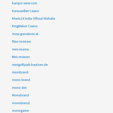
kampo-view.com
KaravanBet Casino
Khelo24 India Official Website
KingMaker Casino
mass-greisslerei.at
Maxi reviewe
mini-review
Mini-reviews
minigolfpark-bautzen.de
mombrand
mono brand
mono slot
Monobrand
monobrend
monogame