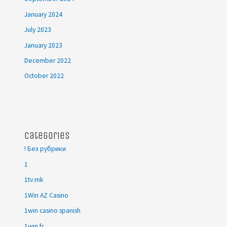
January 2024
July 2023
January 2023
December 2022
October 2022
Categories
! Без рубрики
1
1tv.mk
1Win AZ Casino
1win casino spanish
1win fr