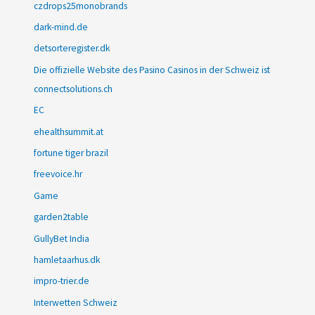
czdrops25monobrands
dark-mind.de
detsorteregister.dk
Die offizielle Website des Pasino Casinos in der Schweiz ist
connectsolutions.ch
EC
ehealthsummit.at
fortune tiger brazil
freevoice.hr
Game
garden2table
GullyBet India
hamletaarhus.dk
impro-trier.de
Interwetten Schweiz