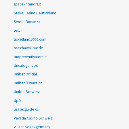
space-interiors.it
Stake Casino Deutschland
Sweet Bonanza
test
ticketland1000.com
toasthawaiibar.de
tuopreventivatore.it
Uncategorized
Unibet Official
Unibet Österreich
Unibet Schweiz
Up X
usasexguide cc
Vavada Casino Schweiz
vulkan vegas germany