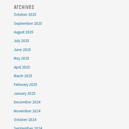
Archives
October 2025
September 2025
August 2025
July 2025
June 2025
May 2025
April 2025
March 2025
February 2025
January 2025
December 2024
November 2024
October 2024
September 2024