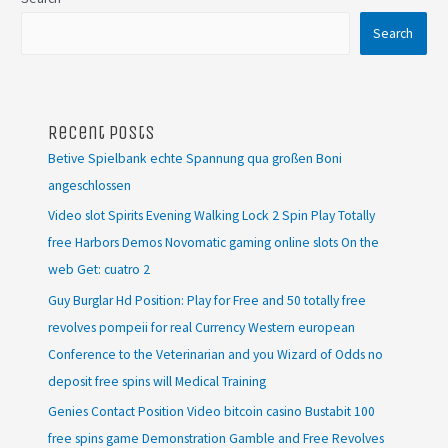
Search
Recent Posts
Betive Spielbank echte Spannung qua großen Boni
angeschlossen
Video slot Spirits Evening Walking Lock 2 Spin Play Totally
free Harbors Demos Novomatic gaming online slots On the
web Get: cuatro 2
Guy Burglar Hd Position: Play for Free and 50 totally free
revolves pompeii for real Currency Western european
Conference to the Veterinarian and you Wizard of Odds no
deposit free spins will Medical Training
Genies Contact Position Video bitcoin casino Bustabit 100
free spins game Demonstration Gamble and Free Revolves