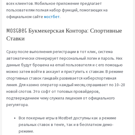
всех клиентов. Мобильное приложение предлагает
пользователям полная набор функций, помогающих на
официальном сайте
мостбет
.
Mostbet Букмекерская Контора: Спортивные
Ставки
Сразу после выполнения регистрации в тот клик, система
автоматически сгенерирует персональный логин и пароль. Них
данные будут брошена на email пользователя и с его помощью
можно затем войти в аккаунт и приступить к ставкам. В режиме
спортивных ставок ганцвайх развивается киберспортивная
линия. Для казино оператор каждый месяц спрашивает по 10–20
новой слотов. Это софт от топовых провайдеров,
подтверждением чему служила лицензия от официального
регулятора.
Все покерные игры в Mostbet доступны как а режиме
реальных ставок в тенге, так и в бесплатном демо-
режиме.