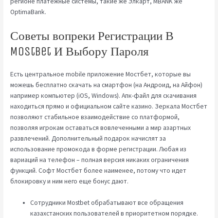
регионе платёжные системы, такие же Элкарт, MBANK же
OptimaBank.
Советы вопреки Регистрации В
Mostbet И Выбору Пароля
Есть центральное mobile приложение Мостбет, которые вы
можешь бесплатно скачать на смартфон (на Андроид, на Айфон)
например компьютер (iOS, Windows). Апк-файл для скачивания
находиться прямо и официальном сайте казино. Зеркала Мостбет
позволяют стабильное взаимодействие со платформой,
позволяя игрокам оставаться вовлеченными а мир азартных
развлечений. Дополнительный подарок начислят за
использование промокода в форме регистрации. Любая из
вариаций на телефон – полная версия никаких ограничения
функций. Софт Мостбет более наименее, потому что идет
блокировку и ним него еще бонус дают.
Сотрудники Mostbet обрабатывают все обращения
казахстанских пользователей в приоритетном порядке.