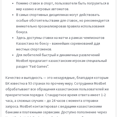
Помимо ставок в спорт, пользователи быть погрузиться в
мир казино и игровых автоматов.
В самых спортивных дисциплинах могут действовать
особые обстоятельствами для ставок, но рекомендуется
внимательно проанализировав правила использования
бонуса.
Здесь доступны ставки на матчи а рамках чемпионатов
Казахстана по боксу – важнейших соревнований ддя
местных спортсменов.
Для любителей быстрый и динамичных развлечений
Mostbet предлагает казахстанским игрокам специальный
раздел “Fast Games”.
Качество и выгодность — это незаурядные, благодаря которым
БК известна в 93 странах по прочему миру. Сотрудники Mostbet
обрабатывают все обращения казахстанских пользователей же
приоритетном порядке. Стандартное время ответа имеет 1-2
часа, а сложных случаях – до 24 часов с момента отправки
запроса. Mostbet контактировал с ведущими казахстанскими
банками и платежными сервисами. Доступно пополнение через