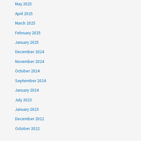
May 2025
April 2025
March 2025
February 2025
January 2025
December 2024
November 2024
October 2024
September 2024
January 2024
July 2023
January 2023
December 2022
October 2022