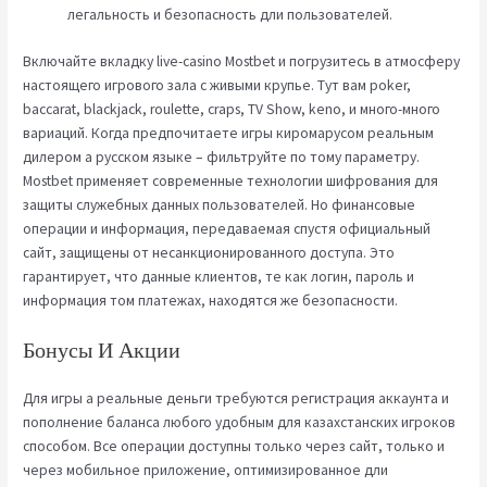
легальность и безопасность дли пользователей.
Включайте вкладку live-casino Mostbet и погрузитесь в атмосферу
настоящего игрового зала с живыми крупье. Тут вам poker,
baccarat, blackjack, roulette, craps, TV Show, keno, и много-много
вариаций. Когда предпочитаете игры киромарусом реальным
дилером а русском языке – фильтруйте по тому параметру.
Mostbet применяет современные технологии шифрования для
защиты служебных данных пользователей. Но финансовые
операции и информация, передаваемая спустя официальный
сайт, защищены от несанкционированного доступа. Это
гарантирует, что данные клиентов, те как логин, пароль и
информация том платежах, находятся же безопасности.
Бонусы И Акции
Для игры а реальные деньги требуются регистрация аккаунта и
пополнение баланса любого удобным для казахстанских игроков
способом. Все операции доступны только через сайт, только и
через мобильное приложение, оптимизированное дли