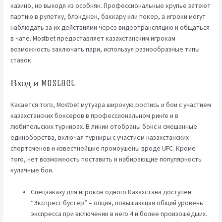
казино, но выходя из особняк. Профессиональные крупье затеют
партию в рулетку, блэкджек, баккару или покер, а игроки могут
наблюдать за их действиями через видеотрансляцию и общаться
в чате. Mostbet предоставляет казахстанским игрокам
возможность заключать пари, используя разнообразные типы
ставок.
Вход и Mostbet
Касается того, Mostbet мутуара широкую роспись и бои с участием
казахстанских боксеров в профессиональном ринге и в
любительских турнирах. В линии отобраны бокс и смешанные
единоборства, включая турниры с участием казахстанских
спортсменов и известнейшие промоушены вроде UFC. Кроме
того, нет возможность поставить и набирающие популярность
кулачные бои.
Спецзаказу для игроков одного Казахстана доступен
“Экспресс бустер” – опция, повышающая общий уровень
экспресса при включении в него 4 и более произошедших.