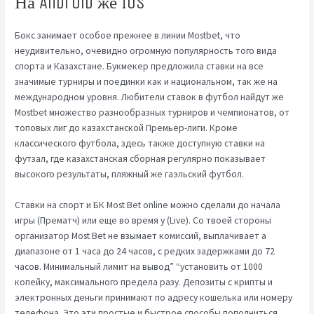
На Android же Ios
Бокс занимает особое прежнее в линии Mostbet, что
неудивительно, очевидно огромную популярность того вида
спорта и Казахстане. Букмекер предложила ставки на все
значимые турниры и поединки как и национальном, так же на
международном уровня. Любители ставок в футбол найдут же
Mostbet множество разнообразных турниров и чемпионатов, от
топовых лиг до казахстанской Премьер-лиги. Кроме
классического футбола, здесь также доступную ставки на
футзал, где казахстанская сборная регулярно показывает
высокого результаты, пляжный же гаэльский футбол.
Ставки на спорт и БК Most Bet online можно сделали до начала
игры (Прематч) или еще во время у (Live). Со твоей стороны
организатор Most Bet не взымает комиссий, выплачивает а
диапазоне от 1 часа до 24 часов, с редких задержками до 72
часов. Минимальный лимит на вывод” “установить от 1000
копейку, максимального предела разу. Депозиты с крипты и
электронных деньги принимают по адресу кошелька или номеру
телефона. Это эти простые и быстрое способы пополниться