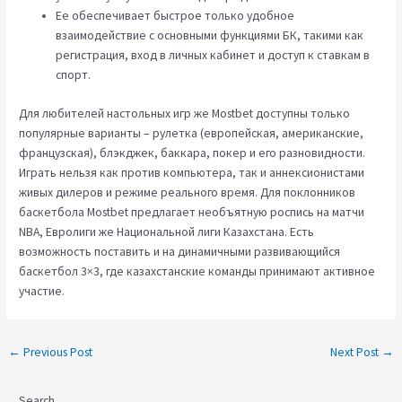
Ее обеспечивает быстрое только удобное
взаимодействие с основными функциями БК, такими как
регистрация, вход в личных кабинет и доступ к ставкам в
спорт.
Для любителей настольных игр же Mostbet доступны только
популярные варианты – рулетка (европейская, американские,
французская), блэкджек, баккара, покер и его разновидности.
Играть нельзя как против компьютера, так и аннексионистами
живых дилеров и режиме реального время. Для поклонников
баскетбола Mostbet предлагает необъятную роспись на матчи
NBA, Евролиги же Национальной лиги Казахстана. Есть
возможность поставить и на динамичными развивающийся
баскетбол 3×3, где казахстанские команды принимают активное
участие.
←
Previous Post
Next Post
→
Search