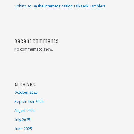
Sphinx 3d On the internet Position Talks AskGamblers
Recent Comments
No comments to show.
Archives
October 2025
September 2025
August 2025
July 2025
June 2025