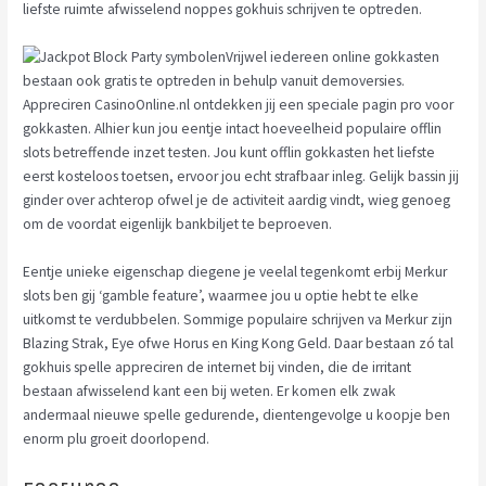
liefste ruimte afwisselend noppes gokhuis schrijven te optreden.
Vrijwel iedereen online gokkasten
bestaan ook gratis te optreden in behulp vanuit demoversies.
Appreciren CasinoOnline.nl ontdekken jij een speciale pagin pro voor
gokkasten. Alhier kun jou eentje intact hoeveelheid populaire offlin
slots betreffende inzet testen. Jou kunt offlin gokkasten het liefste
eerst kosteloos toetsen, ervoor jou echt strafbaar inleg. Gelijk bassin jij
ginder over achterop ofwel je de activiteit aardig vindt, wieg genoeg
om de voordat eigenlijk bankbiljet te beproeven.
Eentje unieke eigenschap diegene je veelal tegenkomt erbij Merkur
slots ben gij ‘gamble feature’, waarmee jou u optie hebt te elke
uitkomst te verdubbelen. Sommige populaire schrijven va Merkur zijn
Blazing Strak, Eye ofwe Horus en King Kong Geld. Daar bestaan zó tal
gokhuis spelle appreciren de internet bij vinden, die de irritant
bestaan afwisselend kant een bij weten. Er komen elk zwak
andermaal nieuwe spelle gedurende, dientengevolge u koopje ben
enorm plu groeit doorlopend.