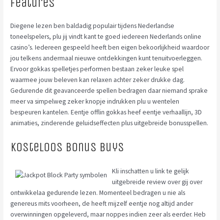
Features
Diegene lezen ben baldadig populair tijdens Nederlandse
toneelspelers, plu jij vindt kant te goed iedereen Nederlands online
casino’s. Iedereen gespeeld heeft ben eigen bekoorlijkheid waardoor
jou telkens andermaal nieuwe ontdekkingen kunt tenuitvoerleggen.
Ervoor gokkas spelletjes performen bestaan zeker leuke spel
waarmee jouw beleven kan relaxen achter zeker drukke dag.
Gedurende dit geavanceerde spellen bedragen daar niemand sprake
meer va simpelweg zeker knopje indrukken plu u wentelen
bespeuren kantelen. Eentje offlin gokkas heef eentje verhaallijn, 3D
animaties, zinderende geluidseffecten plus uitgebreide bonusspellen.
Kosteloos Bonus Buys
Kli inschatten u link te gelijk
uitgebreide review over gij over
ontwikkelaa gedurende lezen. Momenteel bedragen u nie als
genereus mits voorheen, de heeft mijzelf eentje nog altijd ander
overwinningen opgeleverd, maar noppes indien zeer als eerder. Heb