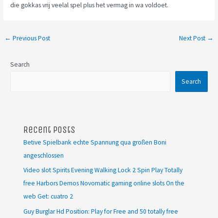
die gokkas vrij veelal spel plus het vermag in wa voldoet.
←
Previous Post
Next Post
→
Search
Search
Recent Posts
Betive Spielbank echte Spannung qua großen Boni
angeschlossen
Video slot Spirits Evening Walking Lock 2 Spin Play Totally
free Harbors Demos Novomatic gaming online slots On the
web Get: cuatro 2
Guy Burglar Hd Position: Play for Free and 50 totally free