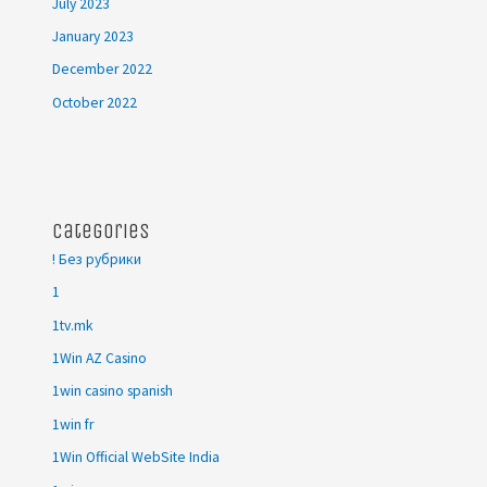
July 2023
January 2023
December 2022
October 2022
Categories
! Без рубрики
1
1tv.mk
1Win AZ Casino
1win casino spanish
1win fr
1Win Official WebSite India