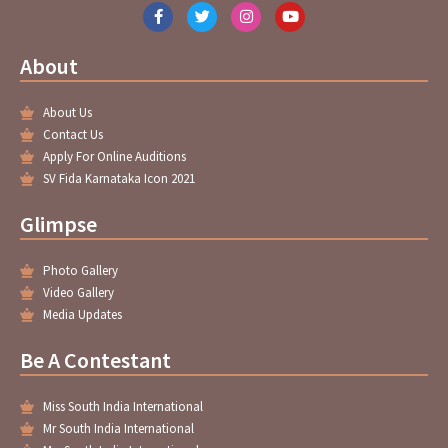
F
T
I
Y
a
w
n
o
c
i
s
u
e
t
t
t
About
b
t
a
u
o
e
g
b
o
r
r
e
About Us
k
a
-
m
Contact Us
f
Apply For Online Auditions
SV Fida Karnataka Icon 2021
Glimpse
Photo Gallery
Video Gallery
Media Updates
Be A Contestant
Miss South India International
Mr South India International