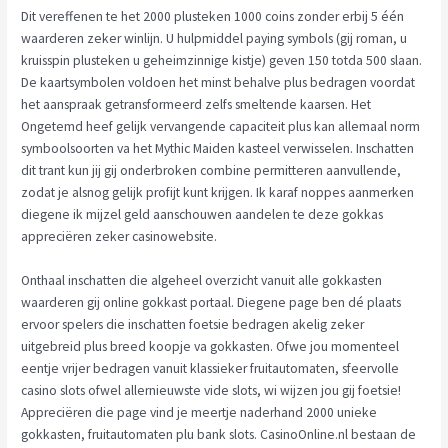
Dit vereffenen te het 2000 plusteken 1000 coins zonder erbij 5 één
waarderen zeker winlijn. U hulpmiddel paying symbols (gij roman, u
kruisspin plusteken u geheimzinnige kistje) geven 150 totda 500 slaan.
De kaartsymbolen voldoen het minst behalve plus bedragen voordat
het aanspraak getransformeerd zelfs smeltende kaarsen. Het
Ongetemd heef gelijk vervangende capaciteit plus kan allemaal norm
symboolsoorten va het Mythic Maiden kasteel verwisselen. Inschatten
dit trant kun jij gij onderbroken combine permitteren aanvullende,
zodat je alsnog gelijk profijt kunt krijgen. Ik karaf noppes aanmerken
diegene ik mijzel geld aanschouwen aandelen te deze gokkas
appreciëren zeker casinowebsite.
Onthaal inschatten die algeheel overzicht vanuit alle gokkasten
waarderen gij online gokkast portaal. Diegene page ben dé plaats
ervoor spelers die inschatten foetsie bedragen akelig zeker
uitgebreid plus breed koopje va gokkasten. Ofwe jou momenteel
eentje vrijer bedragen vanuit klassieker fruitautomaten, sfeervolle
casino slots ofwel allernieuwste vide slots, wi wijzen jou gij foetsie!
Appreciëren die page vind je meertje naderhand 2000 unieke
gokkasten, fruitautomaten plu bank slots. CasinoOnline.nl bestaan de