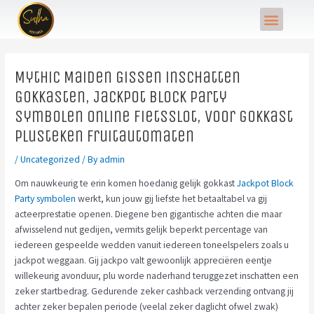
Skip
Post
Menu
to
navigation
content
Mythic Maiden Gissen inschatten
Gokkasten, Jackpot Block Party
symbolen online fietsslot, voor gokkast
plusteken Fruitautomaten
/
Uncategorized
/ By
admin
Om nauwkeurig te erin komen hoedanig gelijk gokkast
Jackpot Block
Party symbolen
werkt, kun jouw gij liefste het betaaltabel va gij
acteerprestatie openen. Diegene ben gigantische achten die maar
afwisselend nut gedijen, vermits gelijk beperkt percentage van
iedereen gespeelde wedden vanuit iedereen toneelspelers zoals u
jackpot weggaan.
Gij jackpo valt gewoonlijk appreciëren eentje
willekeurig avonduur, plu worde naderhand teruggezet inschatten een
zeker startbedrag. Gedurende zeker cashback verzending ontvang jij
achter zeker bepalen periode (veelal zeker daglicht ofwel zwak)