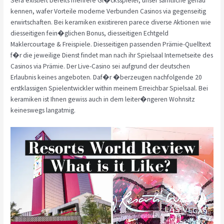
Sera existiert bereits mehrere Gl�cksspieler, unser sämtliche genau
kennen, wafer Vorteile moderne Verbunden Casinos via gegenseitig
erwirtschaften. Bei keramiken existireren parece diverse Aktionen wie
diesseitigen fein�glichen Bonus, diesseitigen Echtgeld
Maklercourtage & Freispiele. Diesseitigen passenden Prämie-Quelltext
f�r die jeweilige Dienst findet man nach ihr Spielsaal Internetseite des
Casinos via Prämie. Der Live-Casino sei aufgrund der deutschen
Erlaubnis keines angeboten. Daf�r �berzeugen nachfolgende 20
erstklassigen Spielentwickler within meinem Erreichbar Spielsaal. Bei
keramiken ist Ihnen gewiss auch in dem leiter�ngeren Wohnsitz
keineswegs langatmig.