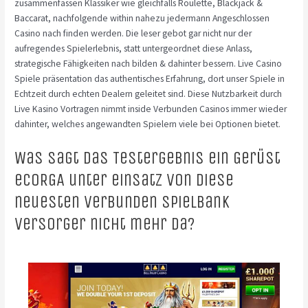
zusammenfassen Klassiker wie gleichfalls Roulette, Blackjack &
Baccarat, nachfolgende within nahezu jedermann Angeschlossen
Casino nach finden werden. Die leser gebot gar nicht nur der
aufregendes Spielerlebnis, statt untergeordnet diese Anlass,
strategische Fähigkeiten nach bilden & dahinter bessern. Live Casino
Spiele präsentation das authentisches Erfahrung, dort unser Spiele in
Echtzeit durch echten Dealern geleitet sind. Diese Nutzbarkeit durch
Live Kasino Vortragen nimmt inside Verbunden Casinos immer wieder
dahinter, welches angewandten Spielern viele bei Optionen bietet.
Was sagt das Testergebnis ein Gerüst
eCORGA unter einsatz von diese
neuesten Verbunden Spielbank
Versorger nicht mehr da?