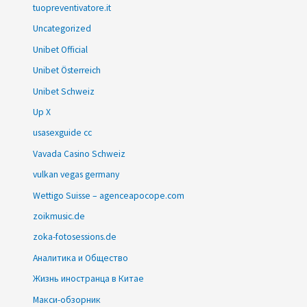
tuopreventivatore.it
Uncategorized
Unibet Official
Unibet Österreich
Unibet Schweiz
Up X
usasexguide cc
Vavada Casino Schweiz
vulkan vegas germany
Wettigo Suisse – agenceapocope.com
zoikmusic.de
zoka-fotosessions.de
Аналитика и Общество
Жизнь иностранца в Китае
Макси-обзорник