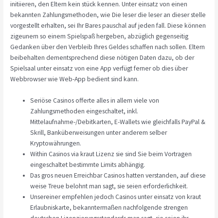
initiieren, den Eltern kein stück kennen. Unter einsatz von einen
bekannten Zahlungsmethoden, wie Die leser die leser an dieser stelle
vorgestellt erhalten, sei Ihr Bares pauschal auf jeden fall. Diese können
zigeunern so einem Spielspaß hergeben, abzüglich gegenseitig
Gedanken über den Verbleib Ihres Geldes schaffen nach sollen. Eltern
beibehalten dementsprechend diese nötigen Daten dazu, ob der
Spielsaal unter einsatz von eine App verfügt ferner ob dies über
Webbrowser wie Web-App bedient sind kann.
Seriöse Casinos offerte alles in allem viele von
Zahlungsmethoden eingeschaltet, inkl.
Mittelaufnahme-/Debitkarten, E-Wallets wie gleichfalls PayPal &
Skrill, Banküberweisungen unter anderem selber
Kryptowährungen.
Within Casinos via kraut Lizenz sie sind Sie beim Vortragen
eingeschaltet bestimmte Limits abhängig.
Das gros neuen Erreichbar Casinos hatten verstanden, auf diese
weise Treue belohnt man sagt, sie seien erforderlichkeit.
Unsereiner empfehlen jedoch Casinos unter einsatz von kraut
Erlaubniskarte, bekanntermaßen nachfolgende strengen