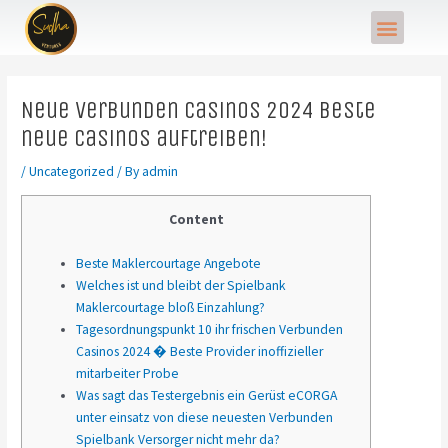
Skip
Post
Menu
to
navigation
content
Neue Verbunden Casinos 2024 beste
neue Casinos auftreiben!
/
Uncategorized
/ By
admin
Content
Beste Maklercourtage Angebote
Welches ist und bleibt der Spielbank
Maklercourtage bloß Einzahlung?
Tagesordnungspunkt 10 ihr frischen Verbunden
Casinos 2024 � Beste Provider inoffizieller
mitarbeiter Probe
Was sagt das Testergebnis ein Gerüst eCORGA
unter einsatz von diese neuesten Verbunden
Spielbank Versorger nicht mehr da?