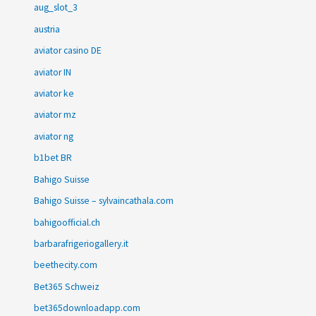
aug_slot_3
austria
aviator casino DE
aviator IN
aviator ke
aviator mz
aviator ng
b1bet BR
Bahigo Suisse
Bahigo Suisse – sylvaincathala.com
bahigoofficial.ch
barbarafrigeriogallery.it
beethecity.com
Bet365 Schweiz
bet365downloadapp.com