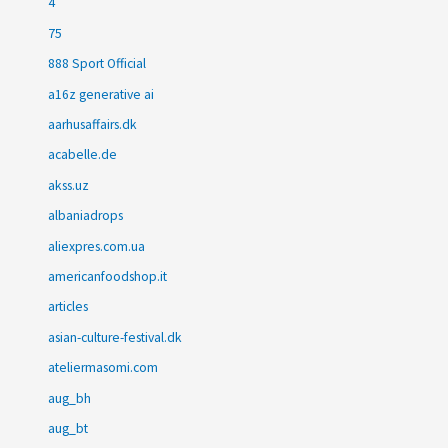
4
75
888 Sport Official
a16z generative ai
aarhusaffairs.dk
acabelle.de
akss.uz
albaniadrops
aliexpres.com.ua
americanfoodshop.it
articles
asian-culture-festival.dk
ateliermasomi.com
aug_bh
aug_bt