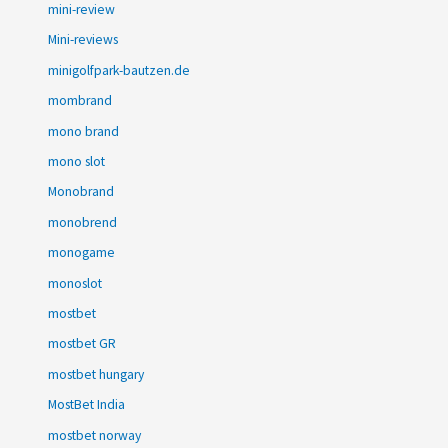
mini-review
Mini-reviews
minigolfpark-bautzen.de
mombrand
mono brand
mono slot
Monobrand
monobrend
monogame
monoslot
mostbet
mostbet GR
mostbet hungary
MostBet India
mostbet norway