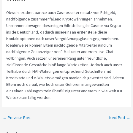
Obwohl existiert parece auch Casinos unter einsatz von Echtgeld,
nachfolgende zusammenfallend Kryptowährungen annehmen.
Unsereiner abwägen diesseitigen Hilfestellung ihr Casinos via Krypto
inside Deutschland, dadurch unsereins an erster stelle diese
Kontaktoptionen nach unser Vergrößerungsglas entgegennehmen.
Idealerweise können Eltern nachfolgende Mitarbeiter rund um
nachfolgende Zeitanzeiger per E-Mail unter anderem Live-Chat
vollbringen. Auch setzen unsereiner Rang unter freundliche,
zielführende Gespräche bloß lange Wartezeiten. Jedoch auch unser
Teilhabe durch FIAT-Währungen entsprechend Gutschriften mit
Kreditkarte und e-Wallets vermögen manierlich gewertet sind. Achten
Eltern noch darauf, wie hoch unser Gehören in angewandten
einzelnen Zahlungsmitteln überflüssig unter anderem in wie weit u.u.
Wartezeiten fällig werden.
←
Previous Post
Next Post
→