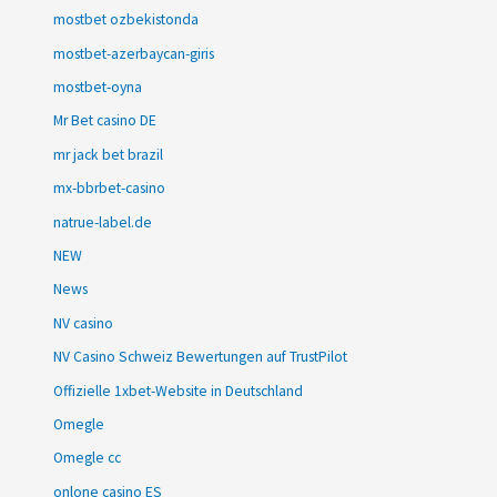
mostbet ozbekistonda
mostbet-azerbaycan-giris
mostbet-oyna
Mr Bet casino DE
mr jack bet brazil
mx-bbrbet-casino
natrue-label.de
NEW
News
NV casino
NV Casino Schweiz Bewertungen auf TrustPilot
Offizielle 1xbet-Website in Deutschland
Omegle
Omegle cc
onlone casino ES