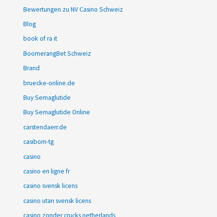
Bewertungen zu NV Casino Schweiz
Blog
book of ra it
BoomerangBet Schweiz
Brand
bruecke-online.de
Buy Semaglutide
Buy Semaglutide Online
carstendaerr.de
casibom-tg
casino
casino en ligne fr
casino svensk licens
casino utan svensk licens
casino zonder crucks netherlands