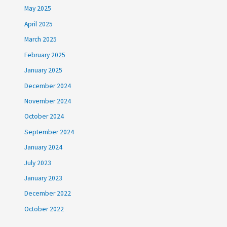
May 2025
April 2025
March 2025
February 2025
January 2025
December 2024
November 2024
October 2024
September 2024
January 2024
July 2023
January 2023
December 2022
October 2022