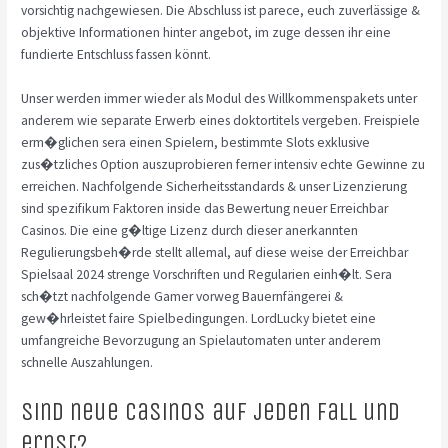
vorsichtig nachgewiesen. Die Abschluss ist parece, euch zuverlässige &
objektive Informationen hinter angebot, im zuge dessen ihr eine
fundierte Entschluss fassen könnt.
Unser werden immer wieder als Modul des Willkommenspakets unter
anderem wie separate Erwerb eines doktortitels vergeben. Freispiele
erm�glichen sera einen Spielern, bestimmte Slots exklusive
zus�tzliches Option auszuprobieren ferner intensiv echte Gewinne zu
erreichen. Nachfolgende Sicherheitsstandards & unser Lizenzierung
sind spezifikum Faktoren inside das Bewertung neuer Erreichbar
Casinos. Die eine g�ltige Lizenz durch dieser anerkannten
Regulierungsbeh�rde stellt allemal, auf diese weise der Erreichbar
Spielsaal 2024 strenge Vorschriften und Regularien einh�lt. Sera
sch�tzt nachfolgende Gamer vorweg Bauernfängerei &
gew�hrleistet faire Spielbedingungen. LordLucky bietet eine
umfangreiche Bevorzugung an Spielautomaten unter anderem
schnelle Auszahlungen.
Sind neue Casinos auf jeden fall und
ernst?