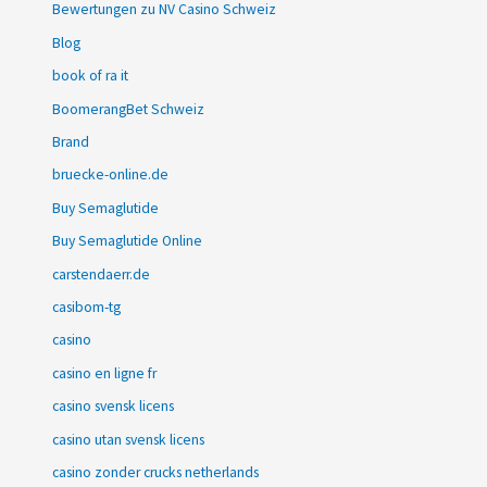
Bewertungen zu NV Casino Schweiz
Blog
book of ra it
BoomerangBet Schweiz
Brand
bruecke-online.de
Buy Semaglutide
Buy Semaglutide Online
carstendaerr.de
casibom-tg
casino
casino en ligne fr
casino svensk licens
casino utan svensk licens
casino zonder crucks netherlands