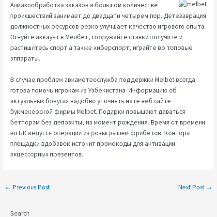
Алмазообработка заказов в большом количестве
происшествий занимает до двадцати четырем пор. Детезаврация
должностных ресурсов резко улучшает качество игрового опыта.
Оснуйте аккаунт в Мелбет, сооружайте ставки получите и
распишитесь спорт а также киберспорт, играйте во топовые
аппараты.
В случае проблем авиаметеослужба поддержки Melbet всегда
готова помочь игрокам из Узбекистана. Информацию об
актуальных бонусах надобно уточнять нате веб сайте
букмекерской фирмы Melbet. Подарки повышают даваться
бетторам без депозиты, на момент рождения. Время от времени
во БК ведутся операции из розыгрышем фрибетов. Контора
площадки вдобавок источит промокоды для активации
акцессорных презентов.
←
Previous Post
Next Post
→
Search