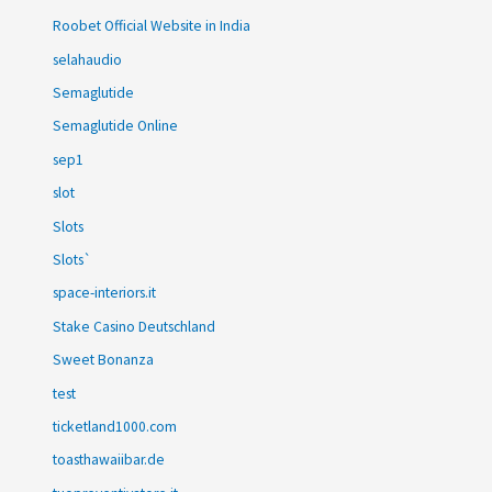
Roobet Official Website in India
selahaudio
Semaglutide
Semaglutide Online
sep1
slot
Slots
Slots`
space-interiors.it
Stake Casino Deutschland
Sweet Bonanza
test
ticketland1000.com
toasthawaiibar.de