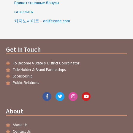
Приветственные бонусы
сателлиты
카지노사이트 – onlifezone.com
Get In Touch
To Become A State & District Coordinator
Title Holder & Brand Partnerships
Sponsorship
Public Relations
F
T
I
Y
a
w
n
o
c
i
s
u
e
t
t
t
About
b
t
a
u
o
e
g
b
o
r
r
e
About Us
k
a
-
m
Contact Us