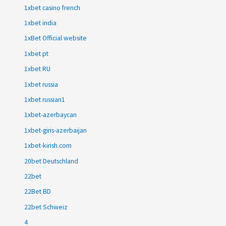
1xbet casino french
1xbet india
1xBet Official website
1xbet pt
1xbet RU
1xbet russia
1xbet russian1
1xbet-azerbaycan
1xbet-giris-azerbaijan
1xbet-kirish.com
20bet Deutschland
22bet
22Bet BD
22bet Schweiz
4