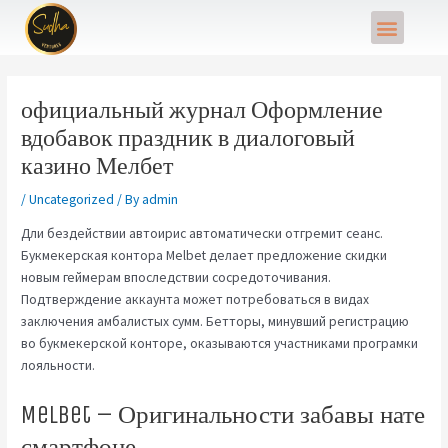
Skip
Post
Menu
to
navigation
content
официальный журнал Оформление
вдобавок праздник в диалоговый
казино Мелбет
/
Uncategorized
/ By
admin
Дли бездействии автоирис автоматически отгремит сеанс.
Букмекерская контора Melbet делает предложение скидки
новым геймерам впоследствии сосредоточивания.
Подтверждение аккаунта может потребоваться в видах
заключения амбалистых сумм. Бетторы, минувший регистрацию
во букмекерской конторе, оказываются участниками програмки
лояльности.
Melbet – Оригинальности забавы нате
смартфоне