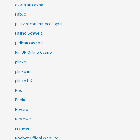
ozwin au casino
Pablic
palazzocornermocenigo.it
Pasino Schweiz
pelican casino PL
Pin UP Online Casino
plinko
plinko in
plinko UK
Post
Public
Review
Reviewe
reviewer
Roobet Official WebSite