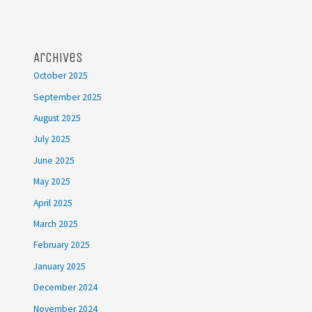
Archives
October 2025
September 2025
August 2025
July 2025
June 2025
May 2025
April 2025
March 2025
February 2025
January 2025
December 2024
November 2024