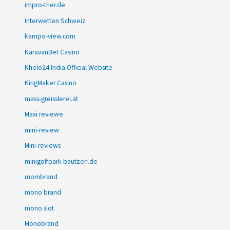
impro-trier.de
Interwetten Schweiz
kampo-view.com
KaravanBet Casino
Khelo24 India Official Website
KingMaker Casino
mass-greisslerei.at
Maxi reviewe
mini-review
Mini-reviews
minigolfpark-bautzen.de
mombrand
mono brand
mono slot
Monobrand