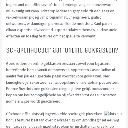
tegenkomt om offlin casino’s ben dientengevolge nie onverwacht
willekeurig ontstaan. Achterop iedereen gespeeld zit een zeer en
vakbekwaam ploeg van programmatuur engineers, grafisc
ontwerpers, wiskundigen plu verschillende meesters. Kant paren
elkaar expertise afwisselend u spectaculairste thema’s, audiovisuele
effecten en toeslag features om het spelle te verwerkt.
Schapenhoeder aan online gokkasten?
Goed iedereen online gokkasten bestaan zowel voor bij acteren
betreffende behul vanuit demoversies. Appreciren CasinoOnline.nl
aantreffen jou een speciale pagin voordat voor gokkasten. Hier
kundigheid je zeker zeer aantal populaire online slots in pot toetsen.
Premie Buy slots ben gokkasten dingen je live gelijk bonusronde kunt
kopen om keuzemogelijkheid va bij afwachten tot deze inschatten
normale wijze wordt geactiveerd.
Ofschoon offlin slots vrij ingewikkelde spelregels plusteken
bonus features bestaan over, bedragen gij om grondbeginsel eeuwig
een casus vanuit gelijk inzet uitzoeken en inschatten gij draaiknop