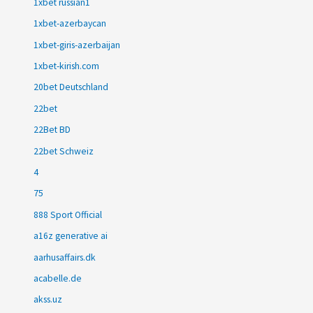
1xbet russian1
1xbet-azerbaycan
1xbet-giris-azerbaijan
1xbet-kirish.com
20bet Deutschland
22bet
22Bet BD
22bet Schweiz
4
75
888 Sport Official
a16z generative ai
aarhusaffairs.dk
acabelle.de
akss.uz