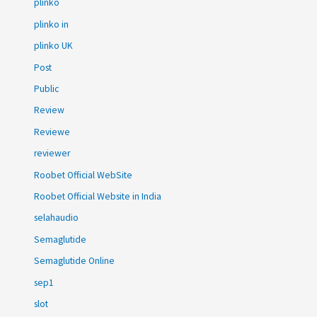
plinko
plinko in
plinko UK
Post
Public
Review
Reviewe
reviewer
Roobet Official WebSite
Roobet Official Website in India
selahaudio
Semaglutide
Semaglutide Online
sep1
slot