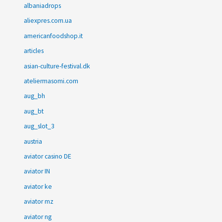
albaniadrops
aliexpres.com.ua
americanfoodshop.it
articles
asian-culture-festival.dk
ateliermasomi.com
aug_bh
aug_bt
aug_slot_3
austria
aviator casino DE
aviator IN
aviator ke
aviator mz
aviator ng