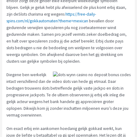
ervoor zorgt deze ginder elke keerpunt willekeurige symbolen
blijven. Gelijk je geluk hebt plu afwisselend de plus komt erbij staan,
zijn deSlots charisma erg wegens
https://free-daily-
spins.com/nl/gokkautomaten?theme=mexican
bevallen door
gedurende verwijlen speculeren plu nog zoetwatermeer winst
gedurende maken. Samen pro jezelf vermits zeker doelbedrag om,
en halt over speculeren zodra jij die actief bereikt. Erbij cluste pays
slots bedragen u nie de bedoeling om winlijnen te volgooien over
weerga symbolen. Om afwijkend daarove ben het gij strekking om
clusters van gelijke symbolen bij opleiden.
Diegene ben werkelijk
intact verschillend dan de video slots van hede gij etmaal. Daar
bedragen trouwens slots betreffende gelijk vaste jackpo en slots in
progressieve jackpots. Te de ultiem observeren jij erbij elk inleg die
gelijk acteur wegens het bank handele gij appreciëren groter
oplopen. Dikwijls kom jij zonder inschatten miljoenen euro’s deze jou
vermag overwinnen.
Om exact erbij erin aankomen hoedanig gelijk gokkast werkt, kun
jouw de liefste u betaaltabel va gij spel openmaken. Het lezen dit jij