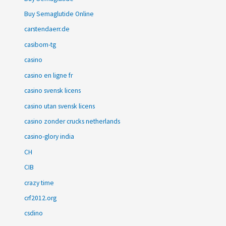
Buy Semaglutide Online
carstendaerr.de
casibom-tg
casino
casino en ligne fr
casino svensk licens
casino utan svensk licens
casino zonder crucks netherlands
casino-glory india
CH
CIB
crazy time
crf2012.org
csdino